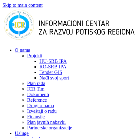
Skip to main content
О nama
Projekti
HU-SRB IPA
RO-SRB IPA
Tender GIS
Nađi svoj sport
Plan rada
ICR Tim
Dokumenti
Reference
Drugi o nama
Izveštaji o radu
Finansije
Plan javnih nabavki
Partnerske organizacije
Usluge