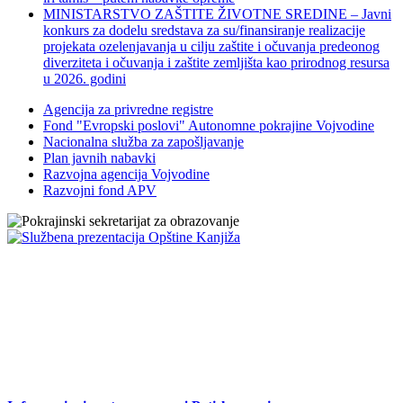
MINISTARSTVO ZAŠTITE ŽIVOTNE SREDINE – Javni
konkurs za dodelu sredstava za su/finansiranje realizacije
projekata ozelenjavanja u cilju zaštite i očuvanja predeonog
diverziteta i očuvanja i zaštite zemljišta kao prirodnog resursa
u 2026. godini
Agencija za privredne registre
Fond "Evropski poslovi" Autonomne pokrajine Vojvodine
Nacionalna služba za zapošljavanje
Plan javnih nabavki
Razvojna agencija Vojvodine
Razvojni fond APV