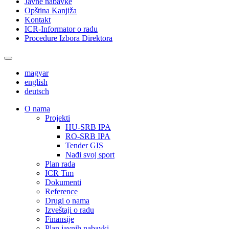
Javne nabavke
Opština Kanjiža
Kontakt
ICR-Informator o radu
Procedure Izbora Direktora
magyar
english
deutsch
О nama
Projekti
HU-SRB IPA
RO-SRB IPA
Tender GIS
Nađi svoj sport
Plan rada
ICR Tim
Dokumenti
Reference
Drugi o nama
Izveštaji o radu
Finansije
Plan javnih nabavki