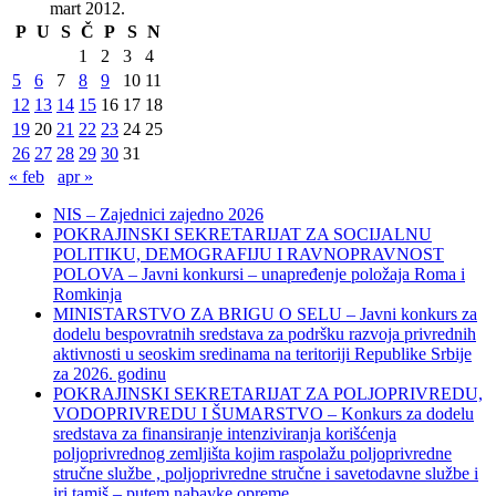
mart 2012.
P
U
S
Č
P
S
N
1
2
3
4
5
6
7
8
9
10
11
12
13
14
15
16
17
18
19
20
21
22
23
24
25
26
27
28
29
30
31
« feb
apr »
NIS – Zajednici zajedno 2026
POKRAJINSKI SEKRETARIJAT ZA SOCIJALNU
POLITIKU, DEMOGRAFIJU I RAVNOPRAVNOST
POLOVA – Javni konkursi – unapređenje položaja Roma i
Romkinja
MINISTARSTVO ZA BRIGU O SELU – Javni konkurs za
dodelu bespovratnih sredstava za podršku razvoja privrednih
aktivnosti u seoskim sredinama na teritoriji Republike Srbije
za 2026. godinu
POKRAJINSKI SEKRETARIJAT ZA POLJOPRIVREDU,
VODOPRIVREDU I ŠUMARSTVO – Konkurs za dodelu
sredstava za finansiranje intenziviranja korišćenja
poljoprivrednog zemljišta kojim raspolažu poljoprivredne
stručne službe , poljoprivredne stručne i savetodavne službe i
iri tamiš ‒ putem nabavke opreme