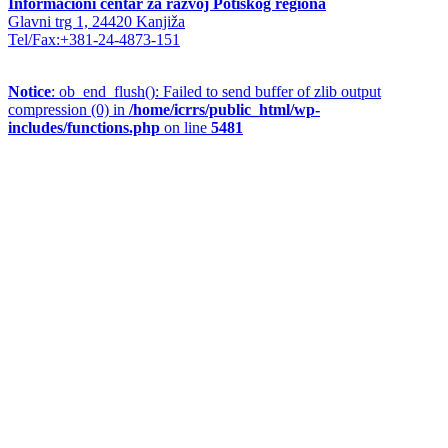
Informacioni centar za razvoj Potiskog regiona
Glavni trg 1, 24420 Kanjiža
Tel/Fax:+381-24-4873-151
Notice
: ob_end_flush(): Failed to send buffer of zlib output
compression (0) in
/home/icrrs/public_html/wp-
includes/functions.php
on line
5481