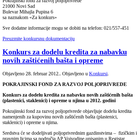
Pokrajinski fond za razvoj poljoprivrede
21000 Novi Sad
Bulevar Mihajla Pupina 6
sa naznakom «Za konkurs»
Sve dodatne informacije mogu se dobiti na telefon: 021/557-451
Preuzmite konkursnu dokumentaciju
Konkurs za dodelu kredita za nabavku
novih zaštićenih bašta i opreme
Objavljeno
28. februar 2012.
. Objavljeno u
Konkursi
.
POKRAJINSKI FOND ZA RAZVOJ POLjOPRIVREDE
Konkurs za dodelu kredita za nabavku novih zaštićenih bašta
(plastenici, staklenici) i opreme u njima u 2012. godini
Pokrajinski fond za razvoj poljoprivrede objavljuje dodelu kredita
namenjenih za kupovinu novih zaštićenih bašta (plastenici,
staklenici) i opreme u njima.
Sredstva će se dodeljivati poljoprivrednim gazdinstvima – fizičkim i
pravnim licima sa područja AP Vojvodine,upisanim u Registar