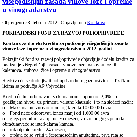
višegodišnjih zasada vinove loze i opreme
u vinogradarstvu
Objavljeno
28. februar 2012.
. Objavljeno u
Konkursi
.
POKRAJINSKI FOND ZA RAZVOJ POLjOPRIVREDE
Konkurs za dodelu kredita za podizanje višegodišnjih zasada
vinove loze i opreme u vinogradarstvu u 2012. godini
Pokrajinski fond za razvoj poljoprivrede objavljuje dodelu kredita za
podizanje višegodišnjih zasada vinove loze, nabavku loznih
kalemova, stubova, žice i opreme u vinogradarstvu.
Sredstva će se dodeljivati poljoprivrednim gazdinstvima – fizičkim
licima sa područja AP Vojvodine.
Krediti će biti odobravani sa kamatnom stopom od 2,0% na
godišnjem nivou, uz primenu valutne klauzule, i to na sledeći način:
o Maksimalan iznos odobrenog kredita 10.000,00 evra
o Fond neće odobravati iznos manji od 1.000,00 evra
o grejs period u trajanju od 36 meseci, za vreme grejs perioda
obračunavaće se interkalarna kamata,
o rok otplate kredita 24 meseci,
o otplata će se vršiti u šestomesečnim anuitetima, prva rata se