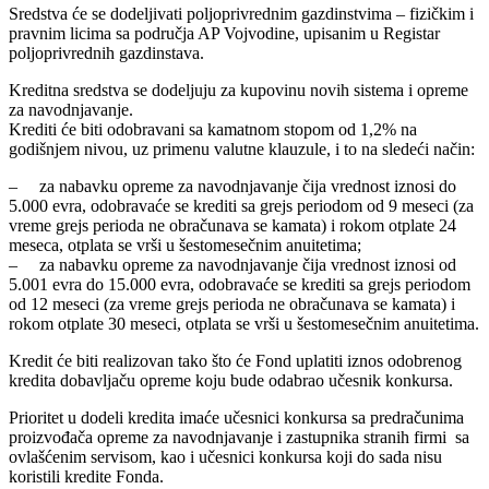
Sredstva će se dodeljivati poljoprivrednim gazdinstvima – fizičkim i
pravnim licima sa područja AP Vojvodine, upisanim u Registar
poljoprivrednih gazdinstava.
Kreditna sredstva se dodeljuju za kupovinu novih sistema i opreme
za navodnjavanje.
Krediti će biti odobravani sa kamatnom stopom od 1,2% na
godišnjem nivou, uz primenu valutne klauzule, i to na sledeći način:
– za nabavku opreme za navodnjavanje čija vrednost iznosi do
5.000 evra, odobravaće se krediti sa grejs periodom od 9 meseci (za
vreme grejs perioda ne obračunava se kamata) i rokom otplate 24
meseca, otplata se vrši u šestomesečnim anuitetima;
– za nabavku opreme za navodnjavanje čija vrednost iznosi od
5.001 evra do 15.000 evra, odobravaće se krediti sa grejs periodom
od 12 meseci (za vreme grejs perioda ne obračunava se kamata) i
rokom otplate 30 meseci, otplata se vrši u šestomesečnim anuitetima.
Kredit će biti realizovan tako što će Fond uplatiti iznos odobrenog
kredita dobavljaču opreme koju bude odabrao učesnik konkursa.
Prioritet u dodeli kredita imaće učesnici konkursa sa predračunima
proizvođača opreme za navodnjavanje i zastupnika stranih firmi sa
ovlašćenim servisom, kao i učesnici konkursa koji do sada nisu
koristili kredite Fonda.