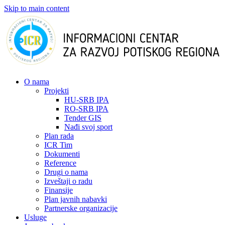
Skip to main content
О nama
Projekti
HU-SRB IPA
RO-SRB IPA
Tender GIS
Nađi svoj sport
Plan rada
ICR Tim
Dokumenti
Reference
Drugi o nama
Izveštaji o radu
Finansije
Plan javnih nabavki
Partnerske organizacije
Usluge