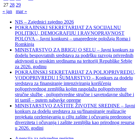
27
28
29
« jan
mar »
NIS – Zajednici zajedno 2026
POKRAJINSKI SEKRETARIJAT ZA SOCIJALNU
POLITIKU, DEMOGRAFIJU I RAVNOPRAVNOST
POLOVA – Javni konkursi – unapređenje položaja Roma i
Romkinja
MINISTARSTVO ZA BRIGU O SELU – Javni konkurs za
dodelu bespovratnih sredstava za podršku razvoja privrednih
aktivnosti u seoskim sredinama na teritoriji Republike Srbije
za 2026. godinu
POKRAJINSKI SEKRETARIJAT ZA POLJOPRIVREDU,
VODOPRIVREDU I ŠUMARSTVO – Konkurs za dodelu
sredstava za finansiranje intenziviranja korišćenja
poljoprivrednog zemljišta kojim raspolažu poljoprivredne
stručne službe , poljoprivredne stručne i savetodavne službe i
iri tamiš ‒ putem nabavke opreme
MINISTARSTVO ZAŠTITE ŽIVOTNE SREDINE – Javni
konkurs za dodelu sredstava za su/finansiranje realizacije
projekata ozelenjavanja u cilju zaštite i očuvanja predeonog
diverziteta i očuvanja i zaštite zemljišta kao prirodnog resursa
u 2026. godini
Agencija za privredne registre