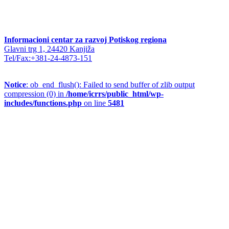
Informacioni centar za razvoj Potiskog regiona
Glavni trg 1, 24420 Kanjiža
Tel/Fax:+381-24-4873-151
Notice
: ob_end_flush(): Failed to send buffer of zlib output
compression (0) in
/home/icrrs/public_html/wp-
includes/functions.php
on line
5481