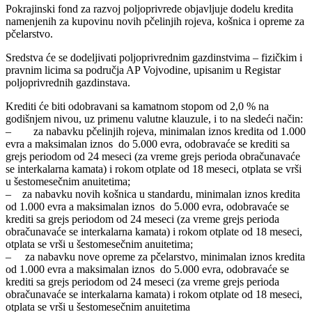
Pokrajinski fond za razvoj poljoprivrede objavljuje dodelu kredita
namenjenih za kupovinu novih pčelinjih rojeva, košnica i opreme za
pčelarstvo.
Sredstva će se dodeljivati poljoprivrednim gazdinstvima – fizičkim i
pravnim licima sa područja AP Vojvodine, upisanim u Registar
poljoprivrednih gazdinstava.
Krediti će biti odobravani sa kamatnom stopom od 2,0 % na
godišnjem nivou, uz primenu valutne klauzule, i to na sledeći način:
– za nabavku pčelinjih rojeva, minimalan iznos kredita od 1.000
evra a maksimalan iznos do 5.000 evra, odobravaće se krediti sa
grejs periodom od 24 meseci (za vreme grejs perioda obračunavaće
se interkalarna kamata) i rokom otplate od 18 meseci, otplata se vrši
u šestomesečnim anuitetima;
– za nabavku novih košnica u standardu, minimalan iznos kredita
od 1.000 evra a maksimalan iznos do 5.000 evra, odobravaće se
krediti sa grejs periodom od 24 meseci (za vreme grejs perioda
obračunavaće se interkalarna kamata) i rokom otplate od 18 meseci,
otplata se vrši u šestomesečnim anuitetima;
– za nabavku nove opreme za pčelarstvo, minimalan iznos kredita
od 1.000 evra a maksimalan iznos do 5.000 evra, odobravaće se
krediti sa grejs periodom od 24 meseci (za vreme grejs perioda
obračunavaće se interkalarna kamata) i rokom otplate od 18 meseci,
otplata se vrši u šestomesečnim anuitetima