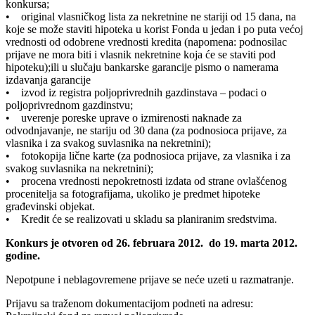
konkursa;
• original vlasničkog lista za nekretnine ne stariji od 15 dana, na
koje se može staviti hipoteka u korist Fonda u jedan i po puta većoj
vrednosti od odobrene vrednosti kredita (napomena: podnosilac
prijave ne mora biti i vlasnik nekretnine koja će se staviti pod
hipoteku);ili u slučaju bankarske garancije pismo o namerama
izdavanja garancije
• izvod iz registra poljoprivrednih gazdinstava – podaci o
poljoprivrednom gazdinstvu;
• uverenje poreske uprave o izmirenosti naknade za
odvodnjavanje, ne stariju od 30 dana (za podnosioca prijave, za
vlasnika i za svakog suvlasnika na nekretnini);
• fotokopija lične karte (za podnosioca prijave, za vlasnika i za
svakog suvlasnika na nekretnini);
• procena vrednosti nepokretnosti izdata od strane ovlašćenog
procenitelja sa fotografijama, ukoliko je predmet hipoteke
građevinski objekat.
• Kredit će se realizovati u skladu sa planiranim sredstvima.
Konkurs je otvoren od 26. februara 2012. do 19. marta 2012.
godine.
Nepotpune i neblagovremene prijave se neće uzeti u razmatranje.
Prijavu sa traženom dokumentacijom podneti na adresu: