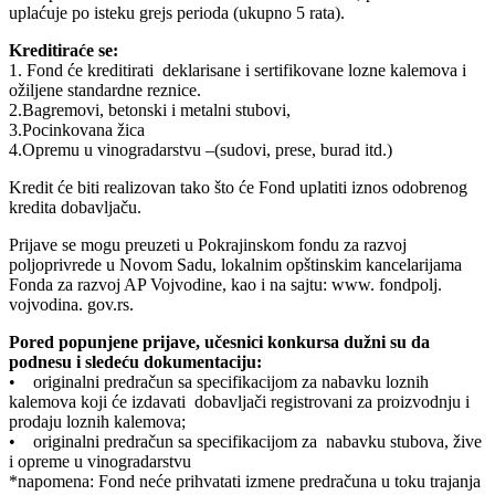
uplaćuje po isteku grejs perioda (ukupno 5 rata).
Kreditiraće se:
1. Fond će kreditirati deklarisane i sertifikovane lozne kalemova i
ožiljene standardne reznice.
2.Bagremovi, betonski i metalni stubovi,
3.Pocinkovana žica
4.Opremu u vinogradarstvu –(sudovi, prese, burad itd.)
Kredit će biti realizovan tako što će Fond uplatiti iznos odobrenog
kredita dobavljaču.
Prijave se mogu preuzeti u Pokrajinskom fondu za razvoj
poljoprivrede u Novom Sadu, lokalnim opštinskim kancelarijama
Fonda za razvoj AP Vojvodine, kao i na sajtu: www. fondpolj.
vojvodina. gov.rs.
Pored popunjene prijave, učesnici konkursa dužni su da
podnesu i sledeću dokumentaciju:
• originalni predračun sa specifikacijom za nabavku loznih
kalemova koji će izdavati dobavljači registrovani za proizvodnju i
prodaju loznih kalemova;
• originalni predračun sa specifikacijom za nabavku stubova, žive
i opreme u vinogradarstvu
*napomena: Fond neće prihvatati izmene predračuna u toku trajanja