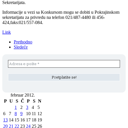
Sekretarijata.
Informacije u vezi sa Konkursom mogu se dobiti u Pokrajinskom
sekretarijatu za privredu na telefon 021/487-4480 ili 456-
424,faks:021/557-084.
Link
Prethodno
Sledeće
februar 2012.
P
U
S
Č
P
S
N
1
2
3
4
5
6
7
8
9
10
11
12
13
14
15
16
17
18
19
20
21
22
23
24
25
26