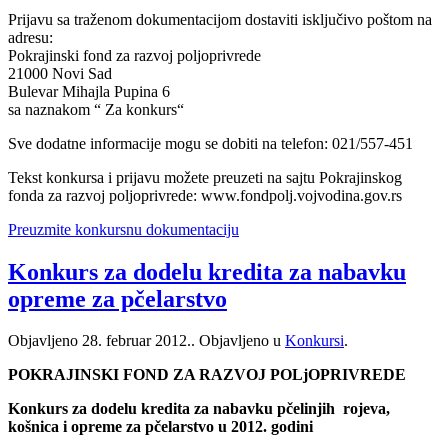
Prijavu sa traženom dokumentacijom dostaviti isključivo poštom na
adresu:
Pokrajinski fond za razvoj poljoprivrede
21000 Novi Sad
Bulevar Mihajla Pupina 6
sa naznakom “ Za konkurs“
Sve dodatne informacije mogu se dobiti na telefon: 021/557-451
Tekst konkursa i prijavu možete preuzeti na sajtu Pokrajinskog
fonda za razvoj poljoprivrede: www.fondpolj.vojvodina.gov.rs
Preuzmite konkursnu dokumentaciju
Konkurs za dodelu kredita za nabavku
opreme za pčelarstvo
Objavljeno
28. februar 2012.
. Objavljeno u
Konkursi
.
POKRAJINSKI FOND ZA RAZVOJ POLjOPRIVREDE
Konkurs za dodelu kredita za nabavku pčelinjih rojeva,
košnica i opreme za pčelarstvo u 2012. godini