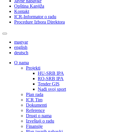
Javne nabavke
Opština Kanjiža
Kontakt
ICR-Informator o radu
Procedure Izbora Direktora
magyar
english
deutsch
О nama
Projekti
HU-SRB IPA
RO-SRB IPA
Tender GIS
Nađi svoj sport
Plan rada
ICR Tim
Dokumenti
Reference
Drugi o nama
Izveštaji o radu
Finansije
Plan javnih nabavki