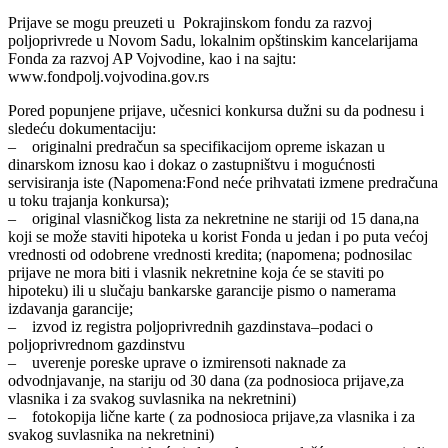
Prijave se mogu preuzeti u Pokrajinskom fondu za razvoj
poljoprivrede u Novom Sadu, lokalnim opštinskim kancelarijama
Fonda za razvoj AP Vojvodine, kao i na sajtu:
www.fondpolj.vojvodina.gov.rs
Pored popunjene prijave, učesnici konkursa dužni su da podnesu i
sledeću dokumentaciju:
– originalni predračun sa specifikacijom opreme iskazan u
dinarskom iznosu kao i dokaz o zastupništvu i mogućnosti
servisiranja iste (Napomena:Fond neće prihvatati izmene predračuna
u toku trajanja konkursa);
– original vlasničkog lista za nekretnine ne stariji od 15 dana,na
koji se može staviti hipoteka u korist Fonda u jedan i po puta većoj
vrednosti od odobrene vrednosti kredita; (napomena; podnosilac
prijave ne mora biti i vlasnik nekretnine koja će se staviti po
hipoteku) ili u slučaju bankarske garancije pismo o namerama
izdavanja garancije;
– izvod iz registra poljoprivrednih gazdinstava–podaci o
poljoprivrednom gazdinstvu
– uverenje poreske uprave o izmirensoti naknade za
odvodnjavanje, na stariju od 30 dana (za podnosioca prijave,za
vlasnika i za svakog suvlasnika na nekretnini)
– fotokopija lične karte ( za podnosioca prijave,za vlasnika i za
svakog suvlasnika na nekretnini)