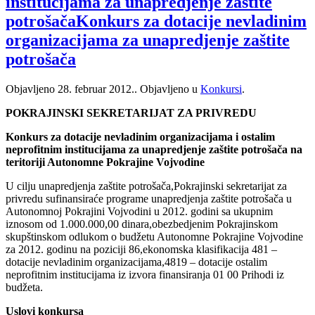
institucijama za unapredjenje zaštite
potrošačaKonkurs za dotacije nevladinim
organizacijama za unapredjenje zaštite
potrošača
Objavljeno
28. februar 2012.
. Objavljeno u
Konkursi
.
POKRAJINSKI SEKRETARIJAT ZA PRIVREDU
Konkurs za dotacije nevladinim organizacijama i ostalim
neprofitnim institucijama za unapredjenje zaštite potrošača na
teritoriji Autonomne Pokrajine Vojvodine
U cilju unapredjenja zaštite potrošača,Pokrajinski sekretarijat za
privredu sufinansiraće programe unapredjenja zaštite potrošača u
Autonomnoj Pokrajini Vojvodini u 2012. godini sa ukupnim
iznosom od 1.000.000,00 dinara,obezbedjenim Pokrajinskom
skupštinskom odlukom o budžetu Autonomne Pokrajine Vojvodine
za 2012. godinu na poziciji 86,ekonomska klasifikacija 481 –
dotacije nevladinim organizacijama,4819 – dotacije ostalim
neprofitnim institucijama iz izvora finansiranja 01 00 Prihodi iz
budžeta.
Uslovi konkursa