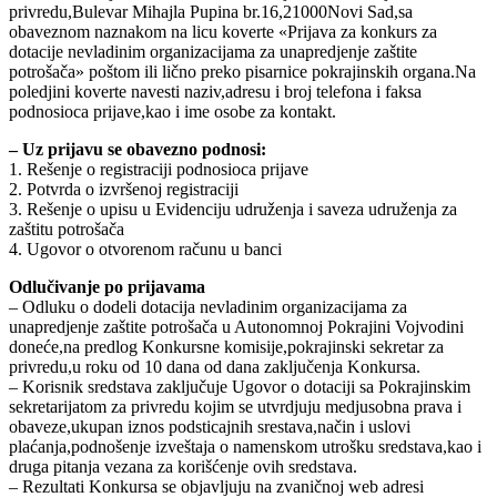
privredu,Bulevar Mihajla Pupina br.16,21000Novi Sad,sa
obaveznom naznakom na licu koverte «Prijava za konkurs za
dotacije nevladinim organizacijama za unapredjenje zaštite
potrošača» poštom ili lično preko pisarnice pokrajinskih organa.Na
poledjini koverte navesti naziv,adresu i broj telefona i faksa
podnosioca prijave,kao i ime osobe za kontakt.
– Uz prijavu se obavezno podnosi:
1. Rešenje o registraciji podnosioca prijave
2. Potvrda o izvršenoj registraciji
3. Rešenje o upisu u Evidenciju udruženja i saveza udruženja za
zaštitu potrošača
4. Ugovor o otvorenom računu u banci
Odlučivanje po prijavama
– Odluku o dodeli dotacija nevladinim organizacijama za
unapredjenje zaštite potrošača u Autonomnoj Pokrajini Vojvodini
doneće,na predlog Konkursne komisije,pokrajinski sekretar za
privredu,u roku od 10 dana od dana zaključenja Konkursa.
– Korisnik sredstava zaključuje Ugovor o dotaciji sa Pokrajinskim
sekretarijatom za privredu kojim se utvrdjuju medjusobna prava i
obaveze,ukupan iznos podsticajnih srestava,način i uslovi
plaćanja,podnošenje izveštaja o namenskom utrošku sredstava,kao i
druga pitanja vezana za korišćenje ovih sredstava.
– Rezultati Konkursa se objavljuju na zvaničnoj web adresi