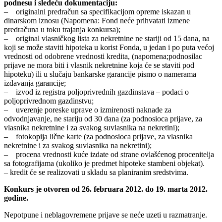
podnesu i sledeću dokumentaciju:
– originalni predračun sa specifikacijom opreme iskazan u
dinarskom iznosu (Napomena: Fond neće prihvatati izmene
predračuna u toku trajanja konkursa);
– original vlasničkog lista za nekretnine ne stariji od 15 dana, na
koji se može staviti hipoteka u korist Fonda, u jedan i po puta većoj
vrednosti od odobrene vrednosti kredita, (napomena;podnosilac
prijave ne mora biti i vlasnik nekretnine koja će se staviti pod
hipoteku) ili u slučaju bankarske garancije pismo o namerama
izdavanja garancije;
– izvod iz registra poljoprivrednih gazdinstava – podaci o
poljoprivrednom gazdinstvu;
– uverenje poreske uprave o izmirenosti naknade za
odvodnjavanje, ne stariju od 30 dana (za podnosioca prijave, za
vlasnika nekretnine i za svakog suvlasnika na nekretini);
– fotokopija lične karte (za podnosioca prijave, za vlasnika
nekretnine i za svakog suvlasnika na nekretini);
– procena vrednosti kuće izdate od strane ovlašćenog procenitelja
sa fotografijama (ukoliko je predmet hipoteke stambeni objekat).
– kredit će se realizovati u skladu sa planiranim sredstvima.
Konkurs je otvoren od 26. februara 2012. do 19. marta 2012.
godine.
Nepotpune i neblagovremene prijave se neće uzeti u razmatranje.