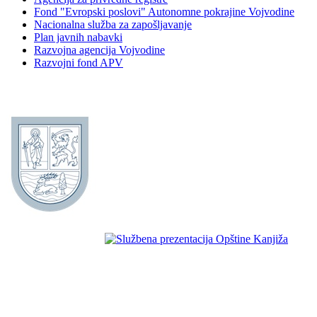
Fond "Evropski poslovi" Autonomne pokrajine Vojvodine
Nacionalna služba za zapošljavanje
Plan javnih nabavki
Razvojna agencija Vojvodine
Razvojni fond APV