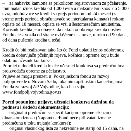
– za nabavku kamiona sa prikolicom registrovanom za pčelarenje,
minimalan iznos kredita od 1.000 evra a maksimalan iznos do 5.000
evra, odobravaće se krediti sa grejs periodom od 24 meseci (za
vreme grejs perioda obračunavaće se interkalarna kamata) i rokom
otplate od 18 meseci, otplata se vrši u šestomesečnim anuitetima.
Korisnik kredita je u obavezi da nakon odobrenja kredita dostavi
Fondu atest vozila od strane ovlašćene ustanove, u roku od 90 dana,
od dana puštenja kredita u tečaj.
Kredit će biti realizovan tako što će Fond uplatiti iznos odobrenog
kredita dobavljaču pčelinjih rojeva, košnica i opreme koju bude
odabrao učesnik konkursa.
Prioritet u dodeli kredita imaće učesnici konkursa sa predračunima
proizvođača opreme za pčelarstvo.
Prijave se mogu preuzeti u Pokrajinskom fondu za razvoj
poljoprivrede u Novom Sadu, lokalnim opštinskim kancelarijama
Fonda za razvoj AP Vojvodine, kao i na sajtu:
www.fondpolj.vojvodina.gov.rs
Pored popunjene prijave, učesnici konkursa dužni su da
podnesu i sledeću dokumentaciju:
– originalni predračun sa specifikacijom opreme iskazan u
dinarskom iznosu (Napomena:Fond neće prihvatati izmene
predračuna u toku trajanja konkursa);
– original vlasničkog lista za nekretnine ne stariji od 15 dana, na