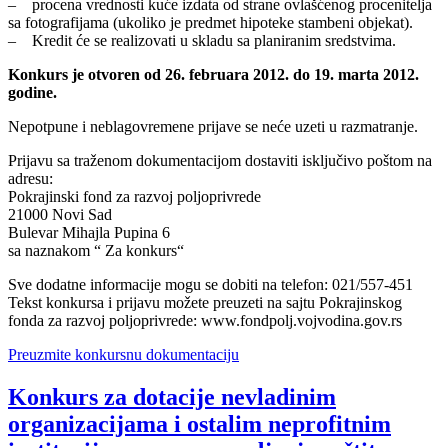
– procena vrednosti kuće izdata od strane ovlašćenog procenitelja
sa fotografijama (ukoliko je predmet hipoteke stambeni objekat).
– Kredit će se realizovati u skladu sa planiranim sredstvima.
Konkurs je otvoren od 26. februara 2012. do 19. marta 2012.
godine.
Nepotpune i neblagovremene prijave se neće uzeti u razmatranje.
Prijavu sa traženom dokumentacijom dostaviti isključivo poštom na
adresu:
Pokrajinski fond za razvoj poljoprivrede
21000 Novi Sad
Bulevar Mihajla Pupina 6
sa naznakom “ Za konkurs“
Sve dodatne informacije mogu se dobiti na telefon: 021/557-451
Tekst konkursa i prijavu možete preuzeti na sajtu Pokrajinskog
fonda za razvoj poljoprivrede: www.fondpolj.vojvodina.gov.rs
Preuzmite konkursnu dokumentaciju
Konkurs za dotacije nevladinim
organizacijama i ostalim neprofitnim