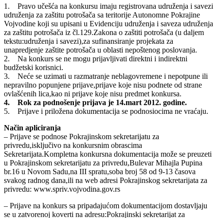
1. Pravo učešća na konkursu imaju registrovana udruženja i savezi
udruženja za zaštitu potrošača sa teritorije Autonomne Pokrajine
Vojvodine koji su upisani u Evidenciju udruženja i saveza udruženja
za zaštitu potrošača iz čl.129.Zakona o zaštiti potrošača (u daljem
tekstu:udruženja i savezi),za sufinansiranje projekata za
unapredjenje zaštite potrošača u oblasti nepoštenog poslovanja.
2. Na konkurs se ne mogu prijavljivati direktni i indirektni
budžetski korisnici.
3. Neće se uzimati u razmatranje neblagovremene i nepotpune ili
nepravilno popunjene prijave,prijave koje nisu podnete od strane
ovlašćenih lica,kao ni prijave koje nisu predmet konkursa.
4. Rok za podnošenje prijava je 14.mart 2012. godine.
5. Prijave i priložena dokumentacija se podnosiocima ne vraćaju.
Način apliciranja
– Prijave se podnose Pokrajinskom sekretarijatu za
privredu,isključivo na konkursnim obrascima
Sekretarijata.Kompletna konkursna dokumentacija može se preuzeti
u Pokrajinskom sekretarijatu za privredu,Bulevar Mihajla Pupina
br.16 u Novom Sadu,na III spratu,soba broj 58 od 9-13 časova
svakog radnog dana,ili na web adresi Pokrajinskog sekretarijata za
privredu: www.spriv.vojvodina.gov.rs
– Prijave na konkurs sa pripadajućom dokumentacijom dostavljaju
se u zatvorenoj koverti na adresu:Pokrajinski sekretarijat za