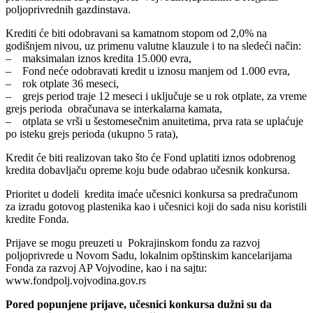
poljoprivrednih gazdinstava.
Krediti će biti odobravani sa kamatnom stopom od 2,0% na
godišnjem nivou, uz primenu valutne klauzule i to na sledeći način:
– maksimalan iznos kredita 15.000 evra,
– Fond neće odobravati kredit u iznosu manjem od 1.000 evra,
– rok otplate 36 meseci,
– grejs period traje 12 meseci i uključuje se u rok otplate, za vreme
grejs perioda obračunava se interkalarna kamata,
– otplata se vrši u šestomesečnim anuitetima, prva rata se uplaćuje
po isteku grejs perioda (ukupno 5 rata),
Kredit će biti realizovan tako što će Fond uplatiti iznos odobrenog
kredita dobavljaču opreme koju bude odabrao učesnik konkursa.
Prioritet u dodeli kredita imaće učesnici konkursa sa predračunom
za izradu gotovog plastenika kao i učesnici koji do sada nisu koristili
kredite Fonda.
Prijave se mogu preuzeti u Pokrajinskom fondu za razvoj
poljoprivrede u Novom Sadu, lokalnim opštinskim kancelarijama
Fonda za razvoj AP Vojvodine, kao i na sajtu:
www.fondpolj.vojvodina.gov.rs
Pored popunjene prijave, učesnici konkursa dužni su da