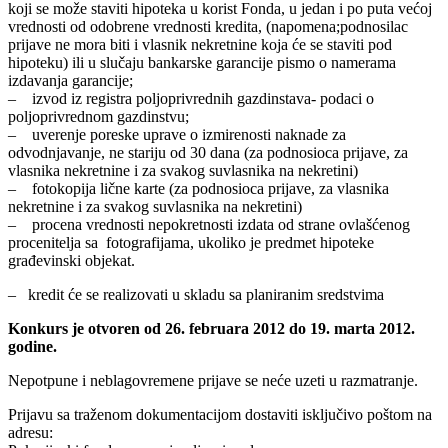
koji se može staviti hipoteka u korist Fonda, u jedan i po puta većoj
vrednosti od odobrene vrednosti kredita, (napomena;podnosilac
prijave ne mora biti i vlasnik nekretnine koja će se staviti pod
hipoteku) ili u slučaju bankarske garancije pismo o namerama
izdavanja garancije;
– izvod iz registra poljoprivrednih gazdinstava- podaci o
poljoprivrednom gazdinstvu;
– uverenje poreske uprave o izmirenosti naknade za
odvodnjavanje, ne stariju od 30 dana (za podnosioca prijave, za
vlasnika nekretnine i za svakog suvlasnika na nekretini)
– fotokopija lične karte (za podnosioca prijave, za vlasnika
nekretnine i za svakog suvlasnika na nekretini)
– procena vrednosti nepokretnosti izdata od strane ovlašćenog
procenitelja sa fotografijama, ukoliko je predmet hipoteke
građevinski objekat.
– kredit će se realizovati u skladu sa planiranim sredstvima
Konkurs je otvoren od 26. februara 2012 do 19. marta 2012.
godine.
Nepotpune i neblagovremene prijave se neće uzeti u razmatranje.
Prijavu sa traženom dokumentacijom dostaviti isključivo poštom na
adresu: