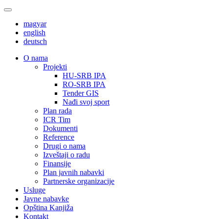
magyar
english
deutsch
О nama
Projekti
HU-SRB IPA
RO-SRB IPA
Tender GIS
Nađi svoj sport
Plan rada
ICR Tim
Dokumenti
Reference
Drugi o nama
Izveštaji o radu
Finansije
Plan javnih nabavki
Partnerske organizacije
Usluge
Javne nabavke
Opština Kanjiža
Kontakt