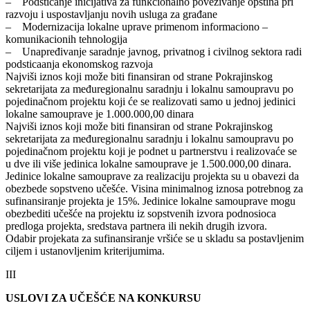
– Podsticanje inicijativa za funkcionalno povezivanje opština pri
razvoju i uspostavljanju novih usluga za građane
– Modernizacija lokalne uprave primenom informaciono –
komunikacionih tehnologija
– Unapređivanje saradnje javnog, privatnog i civilnog sektora radi
podsticaanja ekonomskog razvoja
Najviši iznos koji može biti finansiran od strane Pokrajinskog
sekretarijata za međuregionalnu saradnju i lokalnu samoupravu po
pojedinačnom projektu koji će se realizovati samo u jednoj jedinici
lokalne samouprave je 1.000.000,00 dinara
Najviši iznos koji može biti finansiran od strane Pokrajinskog
sekretarijata za međuregionalnu saradnju i lokalnu samoupravu po
pojedinačnom projektu koji je podnet u partnerstvu i realizovaće se
u dve ili više jedinica lokalne samouprave je 1.500.000,00 dinara.
Jedinice lokalne samouprave za realizaciju projekta su u obavezi da
obezbede sopstveno učešće. Visina minimalnog iznosa potrebnog za
sufinansiranje projekta je 15%. Jedinice lokalne samouprave mogu
obezbediti učešće na projektu iz sopstvenih izvora podnosioca
predloga projekta, sredstava partnera ili nekih drugih izvora.
Odabir projekata za sufinansiranje vršiće se u skladu sa postavljenim
ciljem i ustanovljenim kriterijumima.
III
USLOVI ZA UČEŠĆE NA KONKURSU