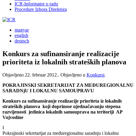
ICR-Informator o radu
Procedure Izbora Direktora
magyar
english
deutsch
Konkurs za sufinansiranje realizacije
prioriteta iz lokalnih strateških planova
Objavljeno
22. februar 2012.
. Objavljeno u
Konkursi
.
POKRAJINSKI SEKRETARIJAT ZA MEĐUREGIONALNU
SARADNjU I LOKALNU SAMOUPRAVU
Konkurs za sufinansiranje realizacije prioriteta iz lokalnih
strateških planova koji doprinose ujednačavanju stepena
razvijenosti jedinica lokalnih samouprava na teritoriji AP
Vojvodine
I
Pokrajinski sekretarijat za međuregionalnu saradnju i lokalnu