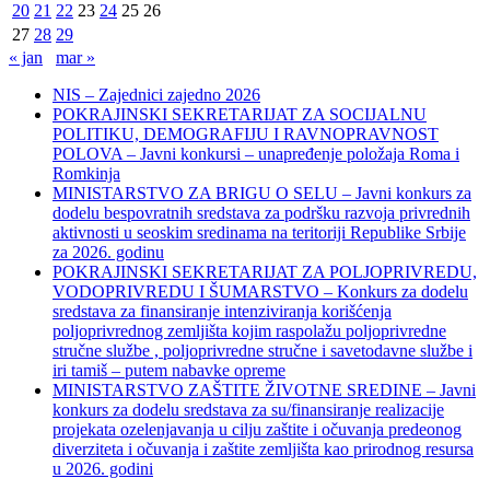
20
21
22
23
24
25
26
27
28
29
« jan
mar »
NIS – Zajednici zajedno 2026
POKRAJINSKI SEKRETARIJAT ZA SOCIJALNU
POLITIKU, DEMOGRAFIJU I RAVNOPRAVNOST
POLOVA – Javni konkursi – unapređenje položaja Roma i
Romkinja
MINISTARSTVO ZA BRIGU O SELU – Javni konkurs za
dodelu bespovratnih sredstava za podršku razvoja privrednih
aktivnosti u seoskim sredinama na teritoriji Republike Srbije
za 2026. godinu
POKRAJINSKI SEKRETARIJAT ZA POLJOPRIVREDU,
VODOPRIVREDU I ŠUMARSTVO – Konkurs za dodelu
sredstava za finansiranje intenziviranja korišćenja
poljoprivrednog zemljišta kojim raspolažu poljoprivredne
stručne službe , poljoprivredne stručne i savetodavne službe i
iri tamiš ‒ putem nabavke opreme
MINISTARSTVO ZAŠTITE ŽIVOTNE SREDINE – Javni
konkurs za dodelu sredstava za su/finansiranje realizacije
projekata ozelenjavanja u cilju zaštite i očuvanja predeonog
diverziteta i očuvanja i zaštite zemljišta kao prirodnog resursa
u 2026. godini