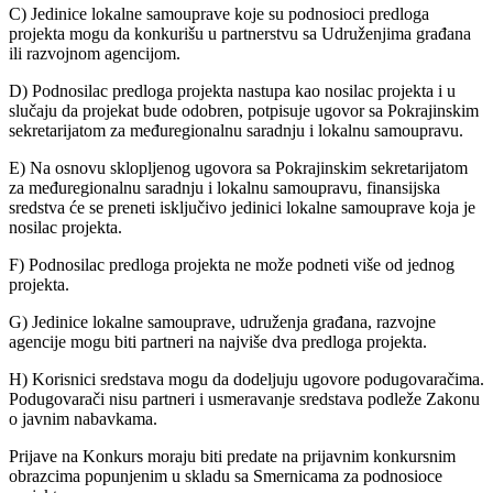
C) Jedinice lokalne samouprave koje su podnosioci predloga
projekta mogu da konkurišu u partnerstvu sa Udruženjima građana
ili razvojnom agencijom.
D) Podnosilac predloga projekta nastupa kao nosilac projekta i u
slučaju da projekat bude odobren, potpisuje ugovor sa Pokrajinskim
sekretarijatom za međuregionalnu saradnju i lokalnu samoupravu.
E) Na osnovu sklopljenog ugovora sa Pokrajinskim sekretarijatom
za međuregionalnu saradnju i lokalnu samoupravu, finansijska
sredstva će se preneti isključivo jedinici lokalne samouprave koja je
nosilac projekta.
F) Podnosilac predloga projekta ne može podneti više od jednog
projekta.
G) Jedinice lokalne samouprave, udruženja građana, razvojne
agencije mogu biti partneri na najviše dva predloga projekta.
H) Korisnici sredstava mogu da dodeljuju ugovore podugovaračima.
Podugovarači nisu partneri i usmeravanje sredstava podleže Zakonu
o javnim nabavkama.
Prijave na Konkurs moraju biti predate na prijavnim konkursnim
obrazcima popunjenim u skladu sa Smernicama za podnosioce