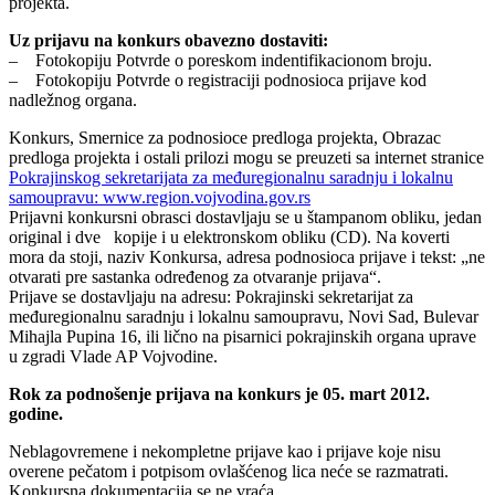
projekta.
Uz prijavu na konkurs obavezno dostaviti:
– Fotokopiju Potvrde o poreskom indentifikacionom broju.
– Fotokopiju Potvrde o registraciji podnosioca prijave kod
nadležnog organa.
Konkurs, Smernice za podnosioce predloga projekta, Obrazac
predloga projekta i ostali prilozi mogu se preuzeti sa internet stranice
Pokrajinskog sekretarijata za međuregionalnu saradnju i lokalnu
samoupravu: www.region.vojvodina.gov.rs
Prijavni konkursni obrasci dostavljaju se u štampanom obliku, jedan
original i dve kopije i u elektronskom obliku (CD). Na koverti
mora da stoji, naziv Konkursa, adresa podnosioca prijave i tekst: „ne
otvarati pre sastanka određenog za otvaranje prijava“.
Prijave se dostavljaju na adresu: Pokrajinski sekretarijat za
međuregionalnu saradnju i lokalnu samoupravu, Novi Sad, Bulevar
Mihajla Pupina 16, ili lično na pisarnici pokrajinskih organa uprave
u zgradi Vlade AP Vojvodine.
Rok za podnošenje prijava na konkurs je 05. mart 2012.
godine.
Neblagovremene i nekompletne prijave kao i prijave koje nisu
overene pečatom i potpisom ovlašćenog lica neće se razmatrati.
Konkursna dokumentacija se ne vraća.