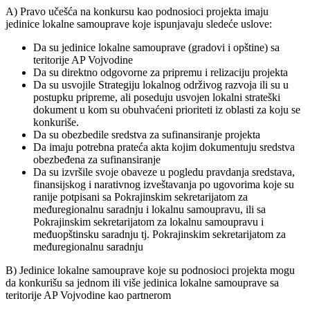
A) Pravo učešća na konkursu kao podnosioci projekta imaju
jedinice lokalne samouprave koje ispunjavaju sledeće uslove:
Da su jedinice lokalne samouprave (gradovi i opštine) sa
teritorije AP Vojvodine
Da su direktno odgovorne za pripremu i relizaciju projekta
Da su usvojile Strategiju lokalnog održivog razvoja ili su u
postupku pripreme, ali poseduju usvojen lokalni strateški
dokument u kom su obuhvaćeni prioriteti iz oblasti za koju se
konkuriše.
Da su obezbedile sredstva za sufinansiranje projekta
Da imaju potrebna prateća akta kojim dokumentuju sredstva
obezbeđena za sufinansiranje
Da su izvršile svoje obaveze u pogledu pravdanja sredstava,
finansijskog i narativnog izveštavanja po ugovorima koje su
ranije potpisani sa Pokrajinskim sekretarijatom za
međuregionalnu saradnju i lokalnu samoupravu, ili sa
Pokrajinskim sekretarijatom za lokalnu samoupravu i
međuopštinsku saradnju tj. Pokrajinskim sekretarijatom za
međuregionalnu saradnju
B) Jedinice lokalne samouprave koje su podnosioci projekta mogu
da konkurišu sa jednom ili više jedinica lokalne samouprave sa
teritorije AP Vojvodine kao partnerom