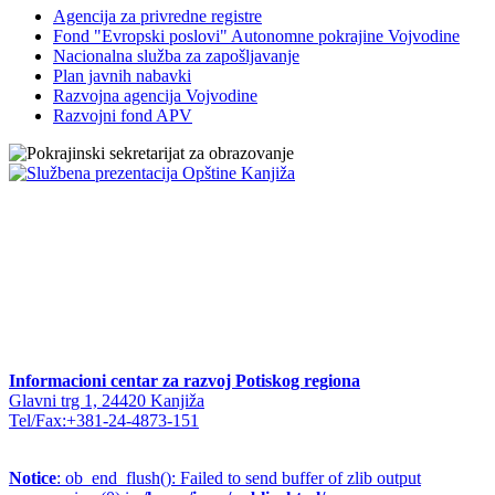
Agencija za privredne registre
Fond "Evropski poslovi" Autonomne pokrajine Vojvodine
Nacionalna služba za zapošljavanje
Plan javnih nabavki
Razvojna agencija Vojvodine
Razvojni fond APV
Informacioni centar za razvoj Potiskog regiona
Glavni trg 1, 24420 Kanjiža
Tel/Fax:+381-24-4873-151
Notice
: ob_end_flush(): Failed to send buffer of zlib output