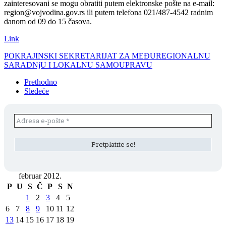
zainteresovani se mogu obratiti putem elektronske pošte na e-mail:
region@vojvodina.gov.rs ili putem telefona 021/487-4542 radnim
danom od 09 do 15 časova.
Link
POKRAJINSKI SEKRETARIJAT ZA MEĐUREGIONALNU
SARADNjU I LOKALNU SAMOUPRAVU
Prethodno
Sledeće
februar 2012.
P
U
S
Č
P
S
N
1
2
3
4
5
6
7
8
9
10
11
12
13
14
15
16
17
18
19