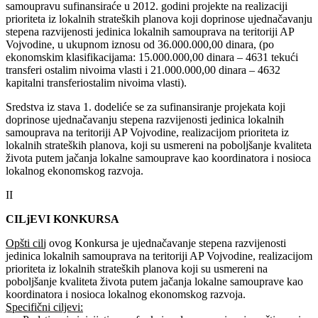
samoupravu sufinansiraće u 2012. godini projekte na realizaciji
prioriteta iz lokalnih strateških planova koji doprinose ujednačavanju
stepena razvijenosti jedinica lokalnih samouprava na teritoriji AP
Vojvodine, u ukupnom iznosu od 36.000.000,00 dinara, (po
ekonomskim klasifikacijama: 15.000.000,00 dinara – 4631 tekući
transferi ostalim nivoima vlasti i 21.000.000,00 dinara – 4632
kapitalni transferiostalim nivoima vlasti).
Sredstva iz stava 1. dodeliće se za sufinansiranje projekata koji
doprinose ujednačavanju stepena razvijenosti jedinica lokalnih
samouprava na teritoriji AP Vojvodine, realizacijom prioriteta iz
lokalnih strateških planova, koji su usmereni na poboljšanje kvaliteta
života putem jačanja lokalne samouprave kao koordinatora i nosioca
lokalnog ekonomskog razvoja.
II
CILjEVI KONKURSA
Opšti cil
j ovog Konkursa je ujednačavanje stepena razvijenosti
jedinica lokalnih samouprava na teritoriji AP Vojvodine, realizacijom
prioriteta iz lokalnih strateških planova koji su usmereni na
poboljšanje kvaliteta života putem jačanja lokalne samouprave kao
koordinatora i nosioca lokalnog ekonomskog razvoja.
Specifični ciljevi: