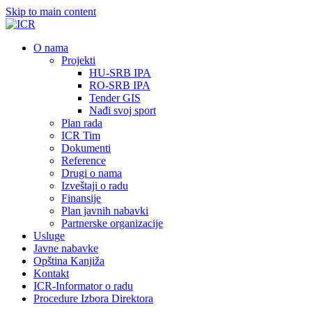
Skip to main content
О nama
Projekti
HU-SRB IPA
RO-SRB IPA
Tender GIS
Nađi svoj sport
Plan rada
ICR Tim
Dokumenti
Reference
Drugi o nama
Izveštaji o radu
Finansije
Plan javnih nabavki
Partnerske organizacije
Usluge
Javne nabavke
Opština Kanjiža
Kontakt
ICR-Informator o radu
Procedure Izbora Direktora