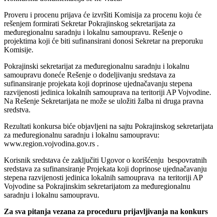
Proveru i procenu prijava će izvršiti Komisija za procenu koju će
rešenjem formirati Sekretar Pokrajinskog sekretarijata za
međuregionalnu saradnju i lokalnu samoupravu. Rešenje o
projektima koji će biti sufinansirani donosi Sekretar na preporuku
Komisije.
Pokrajinski sekretarijat za međuregionalnu saradnju i lokalnu
samoupravu doneće Rešenje o dodeljivanju sredstava za
sufinansiranje projekata koji doprinose ujednačavanju stepena
razvijenosti jedinica lokalnih samouprava na teritoriji AP Vojvodine.
Na Rešenje Sekretarijata ne može se uložiti žalba ni druga pravna
sredstva.
Rezultati konkursa biće objavljeni na sajtu Pokrajinskog sekretarijata
za međuregionalnu saradnju i lokalnu samoupravu:
www.region.vojvodina.gov.rs .
Korisnik sredstava će zaključiti Ugovor o korišćenju bespovratnih
sredstava za sufinansiranje Projekata koji doprinose ujednačavanju
stepena razvijenosti jedinica lokalnih samouprava na teritoriji AP
Vojvodine sa Pokrajinskim sekretarijatom za međuregionalnu
saradnju i lokalnu samoupravu.
Za sva pitanja vezana za proceduru prijavljivanja na konkurs