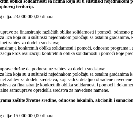
ičitih oblika solidarnosti sa licima koja su u suštinski nejednakom 
hovoj teritoriji.
g cilja: 23.000.000,00 dinara.
uprave za finansiranje različitih oblika solidarnosti i pomoći, odnosno p
 za lica koja su u suštinski nejednakom položaju sa ostalim građanima,
odnet zahtev za dodelu sredstava;
ansiranja konkretnih oblika solidarnosti i pomoći, odnosno programa i a
zacija kroz realizaciju konkretnih oblika solidarnosti i pomoći koje pre
.
ouprave dužne da podnesu uz zahtev za dodelu sredstava:
 za lica koja su u suštinski nejednakom položaju sa ostalim građanima 
odnet zahtev za dodelu sredstava, koji sadrži detaljno obrađene navedene 
uslova za finansiranje konkretnih oblika solidarnosti i pomoći i dokume
okalne samouprave opredelila sredstva za navedene namene.
ama zaštite životne sredine, odnosno lokalnih, akcionih i sanacionih
g cilja: 15.000.000,00 dinara.