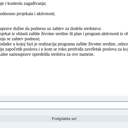
je i kontrolu zagađivanja;
 odnosno projekata i aktivnosti;
ouprave dužne da podnesu uz zahtev za dodelu sredstava:
rojekat iz oblasti zaštite životne sredine ili plan i program aktivnosti i
oju se zahtev podnosi;
atke u kojoj fazi je realizacija programa zaštite životne sredine, odnosn
zaciju započetih poslova i u kom se roku predviđa završetak poslova za k
okalne samouprave opredelila sredstva za ove namene.