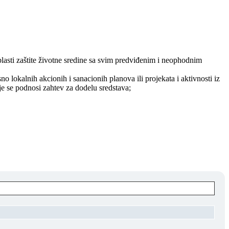
z oblasti zaštite životne sredine sa svim predviđenim i neophodnim
o lokalnih akcionih i sanacionih planova ili projekata i aktivnosti iz
oje se podnosi zahtev za dodelu sredstava;