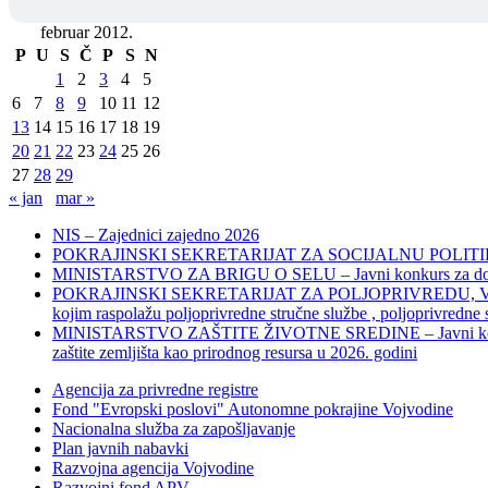
februar 2012.
P
U
S
Č
P
S
N
1
2
3
4
5
6
7
8
9
10
11
12
13
14
15
16
17
18
19
20
21
22
23
24
25
26
27
28
29
« jan
mar »
NIS – Zajednici zajedno 2026
POKRAJINSKI SEKRETARIJAT ZA SOCIJALNU POLITIKU, 
MINISTARSTVO ZA BRIGU O SELU – Javni konkurs za dodelu bes
POKRAJINSKI SEKRETARIJAT ZA POLJOPRIVREDU, VODOPRIVR
kojim raspolažu poljoprivredne stručne službe , poljoprivredne
MINISTARSTVO ZAŠTITE ŽIVOTNE SREDINE – Javni konkurs za dod
zaštite zemljišta kao prirodnog resursa u 2026. godini
Agencija za privredne registre
Fond "Evropski poslovi" Autonomne pokrajine Vojvodine
Nacionalna služba za zapošljavanje
Plan javnih nabavki
Razvojna agencija Vojvodine
Razvojni fond APV