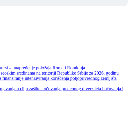
unapređenje položaja Roma i Romkinja
skim sredinama na teritoriji Republike Srbije za 2026. godinu
je intenziviranja korišćenja poljoprivrednog zemljišta
ja u cilju zaštite i očuvanja predeonog diverziteta i očuvanja i