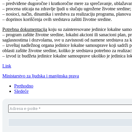
– predviđene dugoročne i kratkoročne mere za sprečavanje, ublažavan
– procena uticaja na zdravlje ljudi u slučaju ugrožene životne sredine;
– nosioci, način, dinamika i sredstva za realizaciju programa, planova
– doprinos korišćenja ovih sredstava zaštiti životne sredine.
Potrebna dokumentacija
koju su zainteresovane jedinice lokalne sam
– program zaštite životne sredine, lokalni akcioni ili sanacioni plan, p
saglasnostima i dozvolama, sve u zavisnosti od namene sredstava za k
– izveštaj nadležnog organa jedinice lokalne samouprave koji sadrži pod
oblasti zaštite životne sredine, koliko je sredstava potrebno za reali
– izvod iz budžeta jedinice lokalne samouprave ukoliko je jedinica l
Link
Ministarstvo za ljudska i manjinska prava
Prethodno
Sledeće