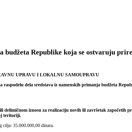
a budžeta Republike koja se ostvaruju prir
RŽAVNU UPRAVU I LOKALNU SAMOUPRAVU
a raspodelu dela sredstava iz namenskih primanja budžeta Republik
 delimičnom iznosu za realizaciju novih ili završetak započetih pro
teritoriji.
g cilja: 35.000.000,00 dinara.