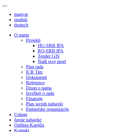
magyar
english
deutsch
О nama
Projekti
HU-SRB IPA
RO-SRB IPA
Tender GIS
Nađi svoj sport
Plan rada
ICR Tim
Dokumenti
Reference
Drugi o nama
Izveštaji o radu
Finansije
Plan javnih nabavki
Partnerske organizacije
Usluge
Javne nabavke
Opština Kanjiža
Kontakt