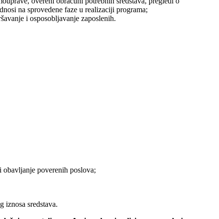
mouprave, overeni obračuni potrebnih sredstava, pregledi o
nosi na sprovedene faze u realizaciji programa;
ršavanje i osposobljavanje zaposlenih.
i obavljanje poverenih poslova;
g iznosa sredstava.