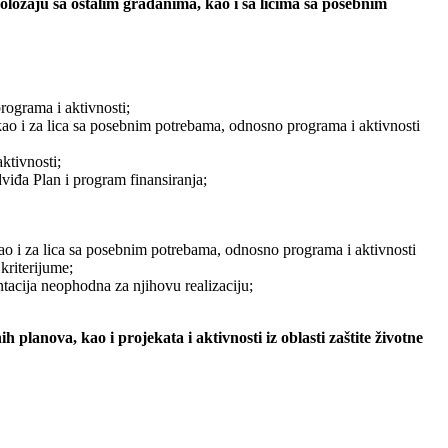
položaju sa ostalim građanima, kao i sa licima sa posebnim
rograma i aktivnosti;
 kao i za lica sa posebnim potrebama, odnosno programa i aktivnosti
ktivnosti;
dviđa Plan i program finansiranja;
kao i za lica sa posebnim potrebama, odnosno programa i aktivnosti
kriterijume;
ntacija neophodna za njihovu realizaciju;
 planova, kao i projekata i aktivnosti iz oblasti zaštite životne