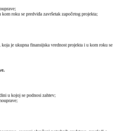
mouprave;
, u kom roku se predviđa završetak započetog projekta;
a, koja je ukupna finansijska vrednost projekta i u kom roku se
ve.
ini u kojoj se podnosi zahtev;
amouprave;