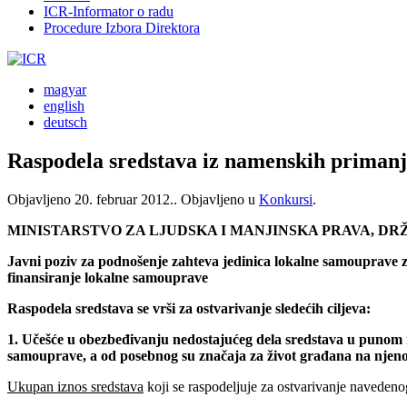
ICR-Informator o radu
Procedure Izbora Direktora
magyar
english
deutsch
Raspodela sredstava iz namenskih primanj
Objavljeno
20. februar 2012.
. Objavljeno u
Konkursi
.
MINISTARSTVO ZA LJUDSKA I MANJINSKA PRAVA, D
Javni poziv za podnošenje zahteva jedinica lokalne samouprave z
finansiranje lokalne samouprave
Raspodela sredstava se vrši za ostvarivanje sledećih ciljeva:
1. Učešće u obezbeđivanju nedostajućeg dela sredstava u punom ili
samouprave, a od posebnog su značaja za život građana na njenoj 
Ukupan iznos sredstava
koji se raspodeljuje za ostvarivanje navedeno