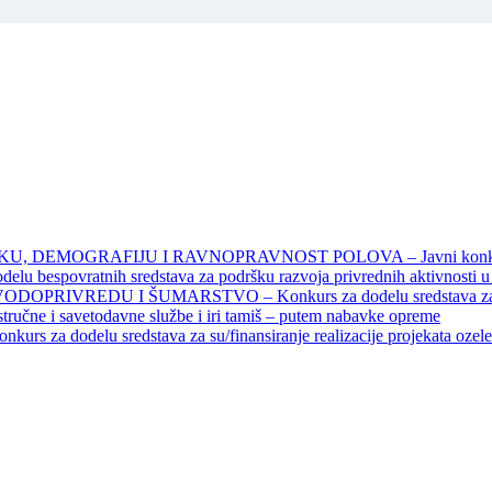
DEMOGRAFIJU I RAVNOPRAVNOST POLOVA – Javni konkursi – 
povratnih sredstava za podršku razvoja privrednih aktivnosti u seo
EDU I ŠUMARSTVO – Konkurs za dodelu sredstava za finansiran
 stručne i savetodavne službe i iri tamiš ‒ putem nabavke opreme
elu sredstava za su/finansiranje realizacije projekata ozelenjavan