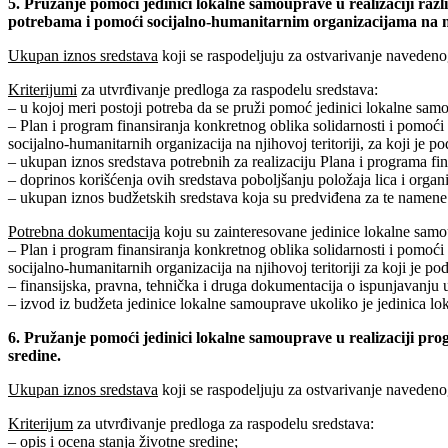
5. Pružanje pomoći jedinici lokalne samouprave u realizaciji razl
potrebama i pomoći socijalno-humanitarnim organizacijama na nji
Ukupan iznos sredstava
koji se raspodeljuju za ostvarivanje navedeno
Kriterijumi
za utvrđivanje predloga za raspodelu sredstava:
– u kojoj meri postoji potreba da se pruži pomoć jedinici lokalne samo
– Plan i program finansiranja konkretnog oblika solidarnosti i pomoći
socijalno-humanitarnih organizacija na njihovoj teritoriji, za koji je p
– ukupan iznos sredstava potrebnih za realizaciju Plana i programa fin
– doprinos korišćenja ovih sredstava poboljšanju položaja lica i organi
– ukupan iznos budžetskih sredstava koja su predviđena za te namene
Potrebna dokumentacija
koju su zainteresovane jedinice lokalne sam
– Plan i program finansiranja konkretnog oblika solidarnosti i pomoći
socijalno-humanitarnih organizacija na njihovoj teritoriji za koji je p
– finansijska, pravna, tehnička i druga dokumentacija o ispunjavanju 
– izvod iz budžeta jedinice lokalne samouprave ukoliko je jedinica l
6. Pružanje pomoći jedinici lokalne samouprave u realizaciji progr
sredine.
Ukupan iznos sredstava
koji se raspodeljuju za ostvarivanje navedeno
Kriterijum
za utvrđivanje predloga za raspodelu sredstava:
– opis i ocena stanja životne sredine;