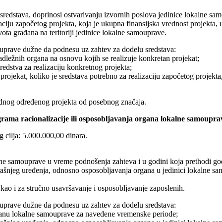
 sredstava, doprinosi ostvarivanju izvornih poslova jedinice lokalne sa
lizaciju započetog projekta, koja je ukupna finansijska vrednost projekta
vota građana na teritoriji jedinice lokalne samouprave.
ouprave dužne da podnesu uz zahtev za dodelu sredstava:
nadležnih organa na osnovu kojih se realizuje konkretan projekat;
edstva za realizaciju konkretnog projekta;
 projekat, koliko je sredstava potrebno za realizaciju započetog projekt
jednog određenog projekta od posebnog značaja.
grama racionalizacije ili osposobljavanja organa lokalne samoupra
 cilja: 5.000.000,00 dinara.
alne samouprave u vreme podnošenja zahteva i u godini koja prethodi god
rašnjeg uređenja, odnosno osposobljavanja organa u jedinici lokalne s
kao i za stručno usavršavanje i osposobljavanje zaposlenih.
ouprave dužne da podnesu uz zahtev za dodelu sredstava:
 organu lokalne samouprave za navedene vremenske periode;