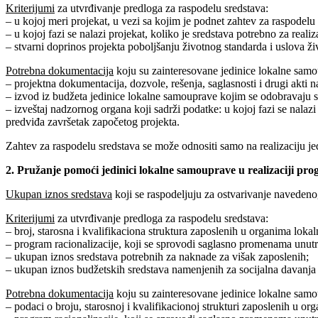
Kriterijumi
za utvrđivanje predloga za raspodelu sredstava:
– u kojoj meri projekat, u vezi sa kojim je podnet zahtev za raspodelu
– u kojoj fazi se nalazi projekat, koliko je sredstava potrebno za rea
– stvarni doprinos projekta poboljšanju životnog standarda i uslova ži
Potrebna dokumentacija
koju su zainteresovane jedinice lokalne sam
– projektna dokumentacija, dozvole, rešenja, saglasnosti i drugi akti 
– izvod iz budžeta jedinice lokalne samouprave kojim se odobravaju sr
– izveštaj nadzornog organa koji sadrži podatke: u kojoj fazi se nalazi
predviđa završetak započetog projekta.
Zahtev za raspodelu sredstava se može odnositi samo na realizaciju 
2. Pružanje pomoći jedinici lokalne samouprave u realizaciji pro
Ukupan iznos sredstava
koji se raspodeljuju za ostvarivanje navedenog
Kriterijumi
za utvrđivanje predloga za raspodelu sredstava:
– broj, starosna i kvalifikaciona struktura zaposlenih u organima lok
– program racionalizacije, koji se sprovodi saglasno promenama unut
– ukupan iznos sredstava potrebnih za naknade za višak zaposlenih;
– ukupan iznos budžetskih sredstava namenjenih za socijalna davanja 
Potrebna dokumentacija
koju su zainteresovane jedinice lokalne sam
– podaci o broju, starosnoj i kvalifikacionoj strukturi zaposlenih u