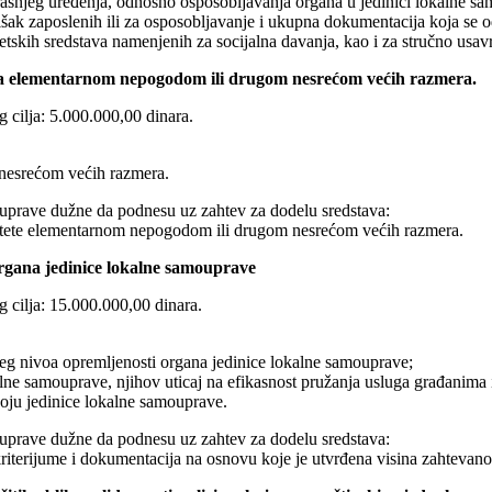
ašnjeg uređenja, odnosno osposobljavanja organa u jedinici lokalne sa
k zaposlenih ili za osposobljavanje i ukupna dokumentacija koja se od
etskih sredstava namenjenih za socijalna davanja, kao i za stručno usav
ena elementarnom nepogodom ili drugom nesrećom većih razmera.
 cilja: 5.000.000,00 dinara.
 nesrećom većih razmera.
ouprave dužne da podnesu uz zahtev za dodelu sredstava:
e štete elementarnom nepogodom ili drugom nesrećom većih razmera.
organa jedinice lokalne samouprave
g cilja: 15.000.000,00 dinara.
ćeg nivoa opremljenosti organa jedinice lokalne samouprave;
alne samouprave, njihov uticaj na efikasnost pružanja usluga građanima 
zvoju jedinice lokalne samouprave.
ouprave dužne da podnesu uz zahtev za dodelu sredstava:
kriterijume i dokumentacija na osnovu koje je utvrđena visina zahtevano