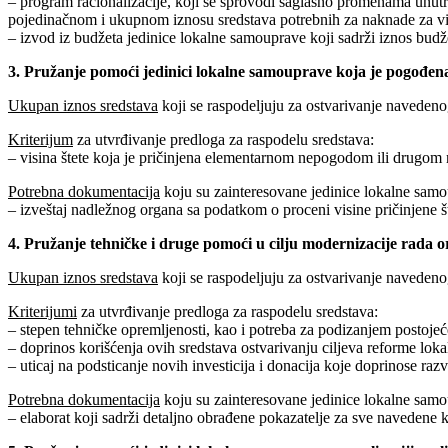
– program racionalizacije, koji se sprovodi saglasno promenama unutr
pojedinačnom i ukupnom iznosu sredstava potrebnih za naknade za viša
– izvod iz budžeta jedinice lokalne samouprave koji sadrži iznos budž
3. Pružanje pomoći jedinici lokalne samouprave koja je pogođ
Ukupan iznos sredstava
koji se raspodeljuju za ostvarivanje navedenog
Kriterijum
za utvrđivanje predloga za raspodelu sredstava:
– visina štete koja je pričinjena elementarnom nepogodom ili drugom
Potrebna dokumentacija
koju su zainteresovane jedinice lokalne sam
– izveštaj nadležnog organa sa podatkom o proceni visine pričinjen
4. Pružanje tehničke i druge pomoći u cilju modernizacije rada 
Ukupan iznos sredstava
koji se raspodeljuju za ostvarivanje navedeno
Kriterijumi
za utvrđivanje predloga za raspodelu sredstava:
– stepen tehničke opremljenosti, kao i potreba za podizanjem postoje
– doprinos korišćenja ovih sredstava ostvarivanju ciljeva reforme lok
– uticaj na podsticanje novih investicija i donacija koje doprinose ra
Potrebna dokumentacija
koju su zainteresovane jedinice lokalne sam
– elaborat koji sadrži detaljno obrađene pokazatelje za sve navedene 