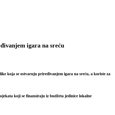
eđivanjem igara na sreću
e koja se ostvaruju priređivanjem igara na sreću, a koriste za
jekata koji se finansiraju iz budžeta jedinice lokalne