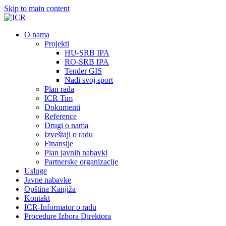
Skip to main content
О nama
Projekti
HU-SRB IPA
RO-SRB IPA
Tender GIS
Nađi svoj sport
Plan rada
ICR Tim
Dokumenti
Reference
Drugi o nama
Izveštaji o radu
Finansije
Plan javnih nabavki
Partnerske organizacije
Usluge
Javne nabavke
Opština Kanjiža
Kontakt
ICR-Informator o radu
Procedure Izbora Direktora