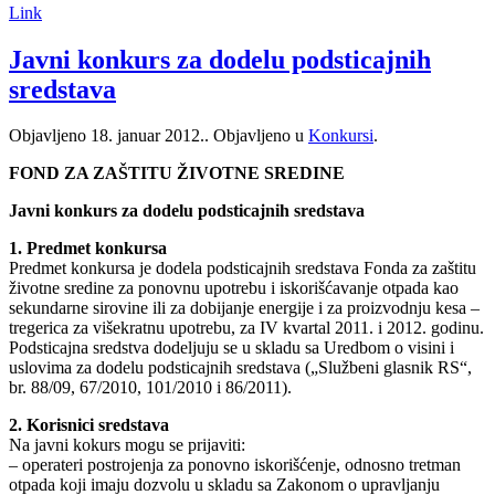
Link
Javni konkurs za dodelu podsticajnih
sredstava
Objavljeno
18. januar 2012.
. Objavljeno u
Konkursi
.
FOND ZA ZAŠTITU ŽIVOTNE SREDINE
Javni konkurs za dodelu podsticajnih sredstava
1. Predmet konkursa
Predmet konkursa je dodela podsticajnih sredstava Fonda za zaštitu
životne sredine za ponovnu upotrebu i iskorišćavanje otpada kao
sekundarne sirovine ili za dobijanje energije i za proizvodnju kesa –
tregerica za višekratnu upotrebu, za IV kvartal 2011. i 2012. godinu.
Podsticajna sredstva dodeljuju se u skladu sa Uredbom o visini i
uslovima za dodelu podsticajnih sredstava („Službeni glasnik RS“,
br. 88/09, 67/2010, 101/2010 i 86/2011).
2. Korisnici sredstava
Na javni kokurs mogu se prijaviti:
– operateri postrojenja za ponovno iskorišćenje, odnosno tretman
otpada koji imaju dozvolu u skladu sa Zakonom o upravljanju