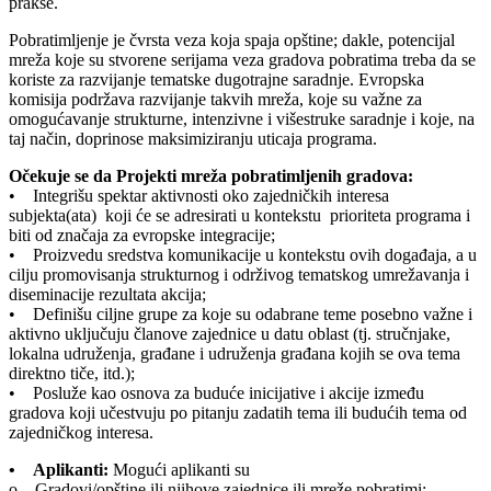
prakse.
Pobratimljenje je čvrsta veza koja spaja opštine; dakle, potencijal
mreža koje su stvorene serijama veza gradova pobratima treba da se
koriste za razvijanje tematske dugotrajne saradnje. Evropska
komisija podržava razvijanje takvih mreža, koje su važne za
omogućavanje strukturne, intenzivne i višestruke saradnje i koje, na
taj način, doprinose maksimiziranju uticaja programa.
Očekuje se da Projekti mreža pobratimljenih gradova:
• Integrišu spektar aktivnosti oko zajedničkih interesa
subjekta(ata) koji će se adresirati u kontekstu prioriteta programa i
biti od značaja za evropske integracije;
• Proizvedu sredstva komunikacije u kontekstu ovih događaja, a u
cilju promovisanja strukturnog i održivog tematskog umrežavanja i
diseminacije rezultata akcija;
• Definišu ciljne grupe za koje su odabrane teme posebno važne i
aktivno uključuju članove zajednice u datu oblast (tj. stručnjake,
lokalna udruženja, građane i udruženja građana kojih se ova tema
direktno tiče, itd.);
• Posluže kao osnova za buduće inicijative i akcije između
gradova koji učestvuju po pitanju zadatih tema ili budućih tema od
zajedničkog interesa.
• Aplikanti:
Mogući aplikanti su
o Gradovi/opštine ili njihove zajednice ili mreže pobratimi;