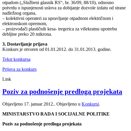
otpadom („Službeni glasnik RS“, br. 36/09, 88/10), odnosno
potvrdu o ispunjenosti uslova za dobijanje dozvole izdatu od strane
nadležnog organa,
– kolektivni operateri za upravljanje otpadnom električnom i
elektronskom opremom,
– proizvođači plastičnih kesa- tregerica za višekratnu upotrebu
debljine preko 20 mikrona.
3. Dostavljanje prijava
Konkurs je otvoren od 01.01.2012. do 31.01.2013. godine.
Tekst konkursa
Prijava za konkurs
Link
Poziv za podnošenje predloga projekata
Objavljeno
17. januar 2012.
. Objavljeno u
Konkursi
.
MINISTARSTVO RADA I SOCIJALNE POLITIKE
Poziv za podnošenje predloga projekata