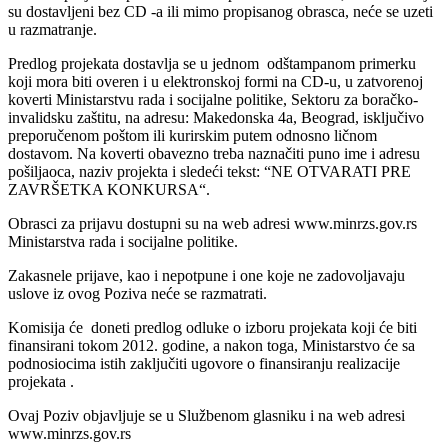
su dostavljeni bez CD -a ili mimo propisanog obrasca, neće se uzeti
u razmatranje.
Predlog projekata dostavlja se u jednom odštampanom primerku
koji mora biti overen i u elektronskoj formi na CD-u, u zatvorenoj
koverti Ministarstvu rada i socijalne politike, Sektoru za boračko-
invalidsku zaštitu, na adresu: Makedonska 4a, Beograd, isključivo
preporučenom poštom ili kurirskim putem odnosno ličnom
dostavom. Na koverti obavezno treba naznačiti puno ime i adresu
pošiljaoca, naziv projekta i sledeći tekst: “NE OTVARATI PRE
ZAVRŠETKA KONKURSA“.
Obrasci za prijavu dostupni su na web adresi www.minrzs.gov.rs
Ministarstva rada i socijalne politike.
Zakasnele prijave, kao i nepotpune i one koje ne zadovoljavaju
uslove iz ovog Poziva neće se razmatrati.
Komisija će doneti predlog odluke o izboru projekata koji će biti
finansirani tokom 2012. godine, a nakon toga, Ministarstvo će sa
podnosiocima istih zaključiti ugovore o finansiranju realizacije
projekata .
Ovaj Poziv objavljuje se u Službenom glasniku i na web adresi
www.minrzs.gov.rs