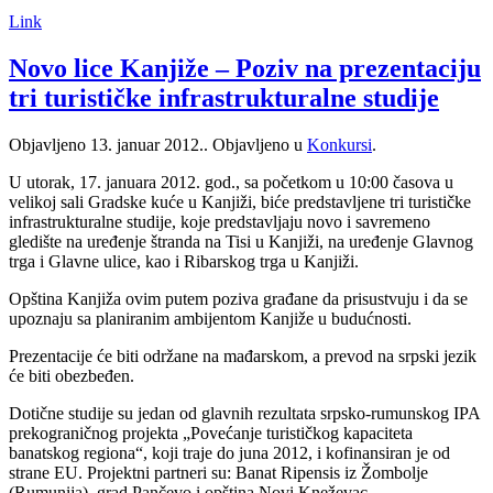
Link
Novo lice Kanjiže – Poziv na prezentaciju
tri turističke infrastrukturalne studije
Objavljeno
13. januar 2012.
. Objavljeno u
Konkursi
.
U utorak, 17. januara 2012. god., sa početkom u 10:00 časova u
velikoj sali Gradske kuće u Kanjiži, biće predstavljene tri turističke
infrastrukturalne studije, koje predstavljaju novo i savremeno
gledište na uređenje štranda na Tisi u Kanjiži, na uređenje Glavnog
trga i Glavne ulice, kao i Ribarskog trga u Kanjiži.
Opština Kanjiža ovim putem poziva građane da prisustvuju i da se
upoznaju sa planiranim ambijentom Kanjiže u budućnosti.
Prezentacije će biti održane na mađarskom, a prevod na srpski jezik
će biti obezbeđen.
Dotične studije su jedan od glavnih rezultata srpsko-rumunskog IPA
prekograničnog projekta „Povećanje turističkog kapaciteta
banatskog regiona“, koji traje do juna 2012, i kofinansiran je od
strane EU. Projektni partneri su: Banat Ripensis iz Žombolje
(Rumunija), grad Pančevo i opština Novi Kneževac.