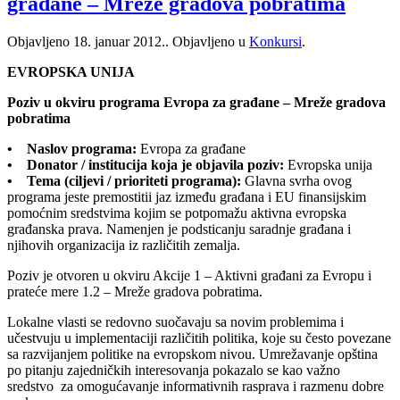
građane – Mreže gradova pobratima
Objavljeno
18. januar 2012.
. Objavljeno u
Konkursi
.
EVROPSKA UNIJA
Poziv u okviru programa Evropa za građane – Mreže gradova
pobratima
• Naslov programa:
Evropa za građane
• Donator / institucija koja je objavila poziv:
Evropska unija
• Tema (ciljevi / prioriteti programa):
Glavna svrha ovog
programa jeste premostitii jaz između građana i EU finansijskim
pomoćnim sredstvima kojim se potpomažu aktivna evropska
građanska prava. Namenjen je podsticanju saradnje građana i
njihovih organizacija iz različitih zemalja.
Poziv je otvoren u okviru Akcije 1 – Aktivni građani za Evropu i
prateće mere 1.2 – Mreže gradova pobratima.
Lokalne vlasti se redovno suočavaju sa novim problemima i
učestvuju u implementaciji različitih politika, koje su često povezane
sa razvijanjem politike na evropskom nivou. Umrežavanje opština
po pitanju zajedničkih interesovanja pokazalo se kao važno
sredstvo za omogućavanje informativnih rasprava i razmenu dobre