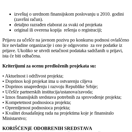
izveštaj o urednom finansijskom poslovanju u 2010. godini
(završni račun).
detaljno razrađen elaborat za svaki od projekata
original ili overena kopija rešenja o registraciji;
Prijavu za učešće na javnom pozivu po konkursu podnosi ovlašćeno
lice nevladine organizacije i ono je odgovorno za sve podatke iz
prijave. Ukoliko se utvrdi netačnost podataka sadržanih u prijavi,
ista će biti odbačena.
Kriterijumi za ocenu predloženih projekata su:
• Aktuelnost i održivost projekta;
• Doprinos koji projekat ima u ostvarenju ciljeva
• Doprinos unapređenju i razvoju Republike Srbije;
• Učešće partnerskih institucija/ustanova/zavoda;
• Iznos finansijskih sredstava potrebnih za sprovođenje projekta;
• Kompetetnost podnosioca projekta;
• Opremljenost podnosioca projekta;
• Kvalitet dosadašnjeg rada na projektima koje je finansiralo
Ministarstvo;
KORIŠĆENjE ODOBRENIH SREDSTAVA