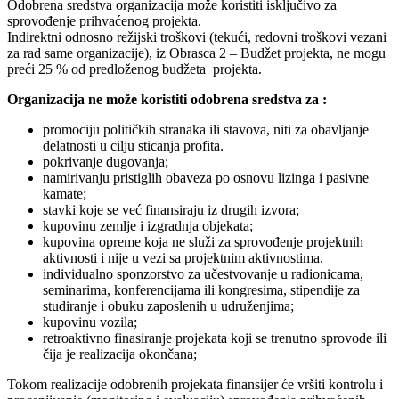
Odobrena sredstva organizacija može koristiti isključivo za
sprovođenje prihvaćenog projekta.
Indirektni odnosno režijski troškovi (tekući, redovni troškovi vezani
za rad same organizacije), iz Obrasca 2 – Budžet projekta, ne mogu
preći 25 % od predloženog budžeta projekta.
Organizacija ne može koristiti odobrena sredstva za :
promociju političkih stranaka ili stavova, niti za obavljanje
delatnosti u cilju sticanja profita.
pokrivanje dugovanja;
namirivanju pristiglih obaveza po osnovu lizinga i pasivne
kamate;
stavki koje se već finansiraju iz drugih izvora;
kupovinu zemlje i izgradnja objekata;
kupovina opreme koja ne služi za sprovođenje projektnih
aktivnosti i nije u vezi sa projektnim aktivnostima.
individualno sponzorstvo za učestvovanje u radionicama,
seminarima, konferencijama ili kongresima, stipendije za
studiranje i obuku zaposlenih u udruženjima;
kupovinu vozila;
retroaktivno finasiranje projekata koji se trenutno sprovode ili
čija je realizacija okončana;
Tokom realizacije odobrenih projekata finansijer će vršiti kontrolu i