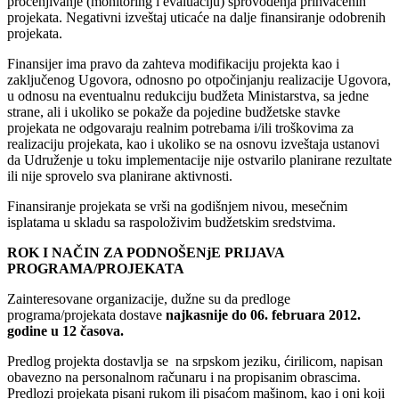
procenjivanje (monitoring i evaluaciju) sprovođenja prihvaćenih
projekata. Negativni izveštaj uticaće na dalje finansiranje odobrenih
projekata.
Finansijer ima pravo da zahteva modifikaciju projekta kao i
zaključenog Ugovora, odnosno po otpočinjanju realizacije Ugovora,
u odnosu na eventualnu redukciju budžeta Ministarstva, sa jedne
strane, ali i ukoliko se pokaže da pojedine budžetske stavke
projekata ne odgovaraju realnim potrebama i/ili troškovima za
realizaciju projekata, kao i ukoliko se na osnovu izveštaja ustanovi
da Udruženje u toku implementacije nije ostvarilo planirane rezultate
ili nije sprovelo sva planirane aktivnosti.
Finansiranje projekata se vrši na godišnjem nivou, mesečnim
isplatama u skladu sa raspoloživim budžetskim sredstvima.
ROK I NAČIN ZA PODNOŠENjE PRIJAVA
PROGRAMA/PROJEKATA
Zainteresovane organizacije, dužne su da predloge
programa/projekata dostave
najkasnije do 06. februara 2012.
godine u 12 časova.
Predlog projekta dostavlja se na srpskom jeziku, ćirilicom, napisan
obavezno na personalnom računaru i na propisanim obrascima.
Predlozi projekata pisani rukom ili pisaćom mašinom, kao i oni koji