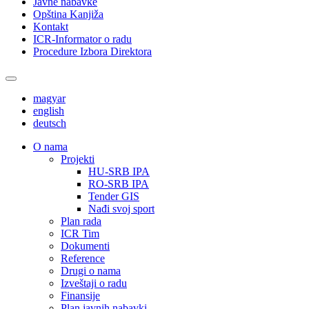
Javne nabavke
Opština Kanjiža
Kontakt
ICR-Informator o radu
Procedure Izbora Direktora
magyar
english
deutsch
О nama
Projekti
HU-SRB IPA
RO-SRB IPA
Tender GIS
Nađi svoj sport
Plan rada
ICR Tim
Dokumenti
Reference
Drugi o nama
Izveštaji o radu
Finansije
Plan javnih nabavki