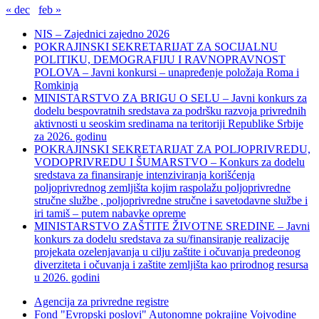
« dec
feb »
NIS – Zajednici zajedno 2026
POKRAJINSKI SEKRETARIJAT ZA SOCIJALNU
POLITIKU, DEMOGRAFIJU I RAVNOPRAVNOST
POLOVA – Javni konkursi – unapređenje položaja Roma i
Romkinja
MINISTARSTVO ZA BRIGU O SELU – Javni konkurs za
dodelu bespovratnih sredstava za podršku razvoja privrednih
aktivnosti u seoskim sredinama na teritoriji Republike Srbije
za 2026. godinu
POKRAJINSKI SEKRETARIJAT ZA POLJOPRIVREDU,
VODOPRIVREDU I ŠUMARSTVO – Konkurs za dodelu
sredstava za finansiranje intenziviranja korišćenja
poljoprivrednog zemljišta kojim raspolažu poljoprivredne
stručne službe , poljoprivredne stručne i savetodavne službe i
iri tamiš ‒ putem nabavke opreme
MINISTARSTVO ZAŠTITE ŽIVOTNE SREDINE – Javni
konkurs za dodelu sredstava za su/finansiranje realizacije
projekata ozelenjavanja u cilju zaštite i očuvanja predeonog
diverziteta i očuvanja i zaštite zemljišta kao prirodnog resursa
u 2026. godini
Agencija za privredne registre
Fond "Evropski poslovi" Autonomne pokrajine Vojvodine