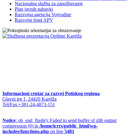
Nacionalna služba za zapošljavanje
Plan javnih nabavki
Razvojna agencija Vojvodine
Razvojni fond APV
Informacioni centar za razvoj Potiskog regiona
Glavni trg 1, 24420 Kanjiža
Tel/Fax:+381-24-4873-151
Notice
: ob_end_flush(): Failed to send buffer of zlib output
compression (0) in
/home/icrrs/public_html/wp-
includes/functions.php
on line
5481