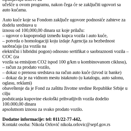
učešće u ovom programu, nakon čega će se zaključiti ugovori sa
auto kućama.
Auto kuće koje sa Fondom zaključe ugovore podnosiće zahteve za
dodelu sredstava u
iznosu od 100,000,00 dinara uz koje prilažu:
– ugovor o kupoprodaji između kupca vozila i auto kuće,
– potvrda o homologaciji koju izdaje Agencija za bezbednost
saobraćaja (za vozila na
električni i hibridni pogon) odnosno sertifikat o saobraznosti vozila –
COC (za
vozila sa emisijom CO2 ispod 100 g/km u kombinovanom ciklusu),
– račun za prodato vozilo,
– dokaz o prenosu sredstava na račun auto kuće (izvod iz banke)
– dokaz da je na vidnom mestu istaknuto (u katalogu, auto salonu,
oglasu, reklami)
obaveštenje da je Fond za zaštitu životne sredine Republike Srbije u
cilju
podsticanja kupovine ekološki prihvatljivih vozila dodelio
100.000,00 dinara
apsolutnom iznosu za svako prodato vozilo.
Dodatne informacije: tel: 011/22-77-442,
Kontakt osoba: Nikola Orlović nikola.orlovic@sepf.gov.rs