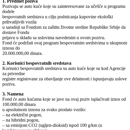
1. Predmet poziva
Pozivaju se auto kuće koje su zainteresovane za učešće u programu
dodele
bespovratnih sredstava u cilju podsticanja kupovine ekološki
prihvatljivih vozila
u saradnji sa Fondom za zaštitu životne sredine Republike Srbije da
dostave Fondu
prijavu u skladu sa uslovima navedenim u ovom pozivu.
Fond će podržati ovaj program bespovratnim sredstvima u ukupnom
iznosu do
20.000.000,00 dinara.
2. Korisnici bespovratnih sredstava
Korisnici bespovratnih sredstava su auto kuće koje su kod Agencije
za privredne
registre registovane za obavljanje ove delatnosti i ispunjavaju uslove
poziva.
3. Namena
Fond će auto kućama koje se jave na ovaj poziv isplaćivati iznos od
100.000,00 dinara
u apsolutnom iznosu za svako prodato vozilo:
– na električni pogon,
– na hibridni pogon,
– sa emisijom CO2 (ugljen-dioksid) ispod 100 g/km (u