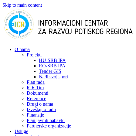
Skip to main content
О nama
Projekti
HU-SRB IPA
RO-SRB IPA
Tender GIS
Nađi svoj sport
Plan rada
ICR Tim
Dokumenti
Reference
Drugi o nama
Izveštaji o radu
Finansije
Plan javnih nabavki
Partnerske organizacije
Usluge