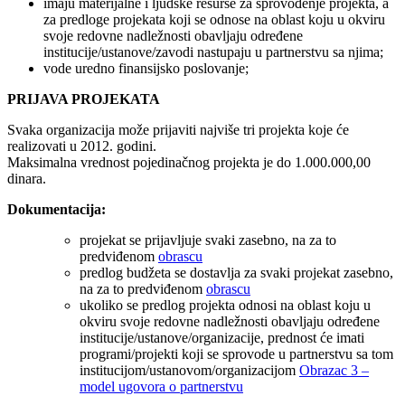
imaju materijalne i ljudske resurse za sprovođenje projekta, a
za predloge projekata koji se odnose na oblast koju u okviru
svoje redovne nadležnosti obavljaju određene
institucije/ustanove/zavodi nastupaju u partnerstvu sa njima;
vode uredno finansijsko poslovanje;
PRIJAVA PROJEKATA
Svaka organizacija može prijaviti najviše tri projekta koje će
realizovati u 2012. godini.
Maksimalna vrednost pojedinačnog projekta je do 1.000.000,00
dinara.
Dokumentacija:
projekat se prijavljuje svaki zasebno, na za to
predviđenom
obrascu
predlog budžeta se dostavlja za svaki projekat zasebno,
na za to predviđenom
obrascu
ukoliko se predlog projekta odnosi na oblast koju u
okviru svoje redovne nadležnosti obavljaju određene
institucije/ustanove/organizacije, prednost će imati
programi/projekti koji se sprovode u partnerstvu sa tom
institucijom/ustanovom/organizacijom
Obrazac 3 –
model ugovora o partnerstvu