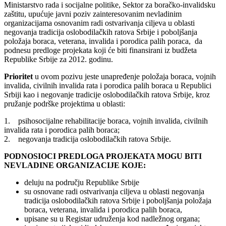
Ministarstvo rada i socijalne politike, Sektor za boračko-invalidsku
zaštitu, upućuje javni poziv zainteresovanim nevladinim
organizacijama osnovanim radi ostvarivanja ciljeva u oblasti
negovanja tradicija oslobodilačkih ratova Srbije i poboljšanja
položaja boraca, veterana, invalida i porodica palih poraca, da
podnesu predloge projekata koji će biti finansirani iz budžeta
Republike Srbije za 2012. godinu.
Prioritet
u ovom pozivu jeste unapređenje položaja boraca, vojnih
invalida, civilnih invalida rata i porodica palih boraca u Republici
Srbiji kao i negovanje tradicije oslobodilačkih ratova Srbije, kroz
pružanje podrške projektima u oblasti:
1. psihosocijalne rehabilitacije boraca, vojnih invalida, civilnih
invalida rata i porodica palih boraca;
2. negovanja tradicija oslobodilačkih ratova Srbije.
PODNOSIOCI PREDLOGA PROJEKATA MOGU BITI
NEVLADINE ORGANIZACIJE KOJE:
deluju na području Republike Srbije
su osnovane radi ostvarivanja ciljeva u oblasti negovanja
tradicija oslobodilačkih ratova Srbije i poboljšanja položaja
boraca, veterana, invalida i porodica palih boraca,
upisane su u Registar udruženja kod nadležnog organa;