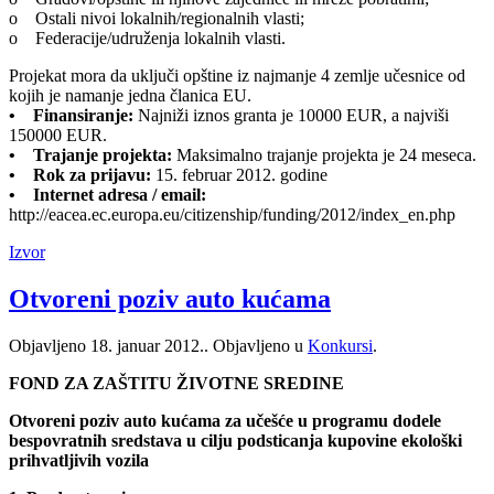
o Ostali nivoi lokalnih/regionalnih vlasti;
o Federacije/udruženja lokalnih vlasti.
Projekat mora da uključi opštine iz najmanje 4 zemlje učesnice od
kojih je namanje jedna članica EU.
• Finansiranje:
Najniži iznos granta je 10000 EUR, a najviši
150000 EUR.
• Trajanje projekta:
Maksimalno trajanje projekta je 24 meseca.
• Rok za prijavu:
15. februar 2012. godine
• Internet adresa / email:
http://eacea.ec.europa.eu/citizenship/funding/2012/index_en.php
Izvor
Otvoreni poziv auto kućama
Objavljeno
18. januar 2012.
. Objavljeno u
Konkursi
.
FOND ZA ZAŠTITU ŽIVOTNE SREDINE
Otvoreni poziv auto kućama za učešće u programu dodele
bespovratnih sredstava u cilju podsticanja kupovine ekološki
prihvatljivih vozila