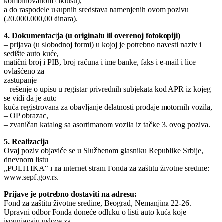
kombinovanom ciklusu),
a do raspodele ukupnih sredstava namenjenih ovom pozivu
(20.000.000,00 dinara).
4. Dokumentacija (u originalu ili overenoj fotokopiji)
– prijava (u slobodnoj formi) u kojoj je potrebno navesti naziv i
sedište auto kuće,
matični broj i PIB, broj računa i ime banke, faks i e-mail i lice
ovlašćeno za
zastupanje
– rešenje o upisu u registar privrednih subjekata kod APR iz kojeg
se vidi da je auto
kuća registrovana za obavljanje delatnosti prodaje motornih vozila,
– OP obrazac,
– zvaničan katalog sa asortimanom vozila iz tačke 3. ovog poziva.
5. Realizacija
Ovaj poziv objaviće se u Službenom glasniku Republike Srbije,
dnevnom listu
„POLITIKA“ i na internet strani Fonda za zaštitu životne sredine:
www.sepf.gov.rs.
Prijave je potrebno dostaviti na adresu:
Fond za zaštitu životne sredine, Beograd, Nemanjina 22-26.
Upravni odbor Fonda doneće odluku o listi auto kuća koje
ispunjavaju uslove za