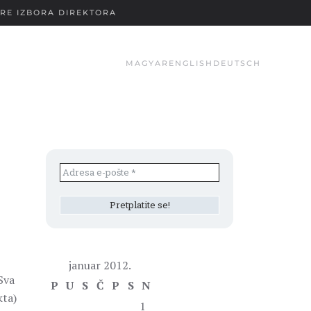
RE IZBORA DIREKTORA
MAGYAR
ENGLISH
DEUTSCH
januar 2012.
Sva
P
U
S
Č
P
S
N
kta)
1