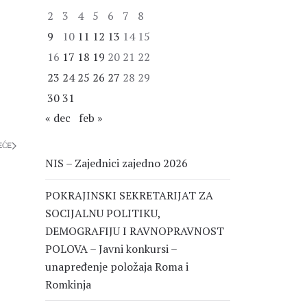
2
3
4
5
6
7
8
9
10
11
12
13
14
15
16
17
18
19
20
21
22
23
24
25
26
27
28
29
30
31
« dec
feb »
EĆE
NIS – Zajednici zajedno 2026
POKRAJINSKI SEKRETARIJAT ZA
SOCIJALNU POLITIKU,
DEMOGRAFIJU I RAVNOPRAVNOST
POLOVA – Javni konkursi –
unapređenje položaja Roma i
Romkinja