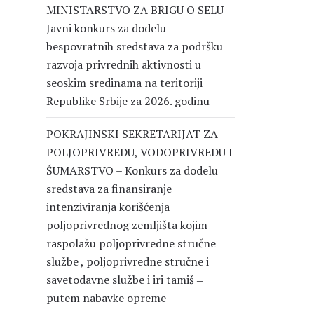
MINISTARSTVO ZA BRIGU O SELU –
Javni konkurs za dodelu
bespovratnih sredstava za podršku
razvoja privrednih aktivnosti u
seoskim sredinama na teritoriji
Republike Srbije za 2026. godinu
POKRAJINSKI SEKRETARIJAT ZA
POLJOPRIVREDU, VODOPRIVREDU I
ŠUMARSTVO – Konkurs za dodelu
sredstava za finansiranje
intenziviranja korišćenja
poljoprivrednog zemljišta kojim
raspolažu poljoprivredne stručne
službe , poljoprivredne stručne i
savetodavne službe i iri tamiš ‒
putem nabavke opreme