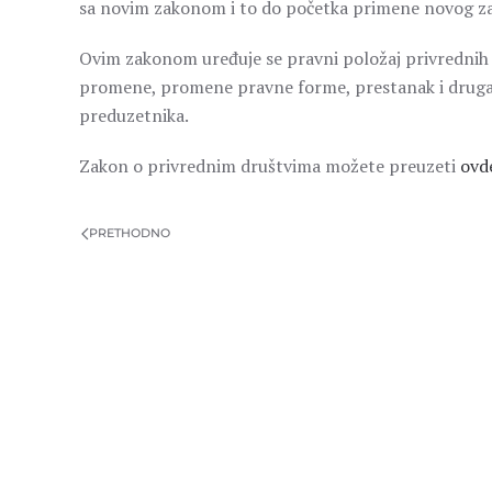
sa novim zakonom i to do početka primene novog z
Ovim zakonom uređuje se pravni položaj privrednih d
promene, promene pravne forme, prestanak i druga pi
preduzetnika.
Zakon o privrednim društvima možete preuzeti
ovd
PRETHODNO