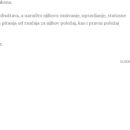
akona.
ruštava, a naročito njihovo osnivanje, upravljanje, statusne
tanja od značaja za njihov položaj, kao i pravni položaj
e.
SLED