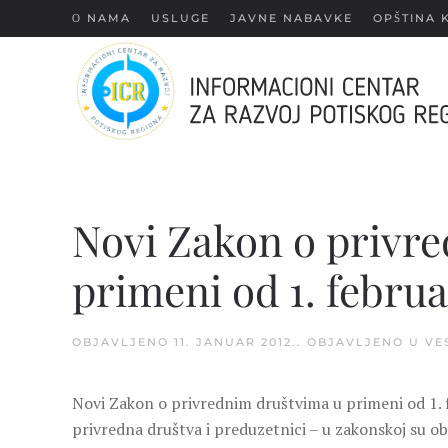
О NAMA
USLUGE
JAVNE NABAVKE
OPŠTINA 
Skip
to
main
content
Novi Zakon o privr
primeni od 1. februa
OBJAVLJENO
11. JANUAR 2012.
. OBJAVLJENO U
VE
Novi Zakon o privrednim društvima u primeni od 1. fe
privredna društva i preduzetnici – u zakonskoj su ob