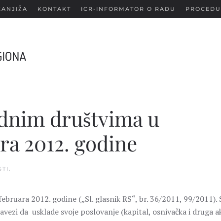
KANJIŽA
KONTAKT
ICR-INFORMATOR O RADU
PROCEDU
ednim društvima u
ra 2012. godine
STI
.
bruara 2012. godine („Sl. glasnik RS“, br. 36/2011, 99/2011). 
avezi da usklade svoje poslovanje (kapital, osnivačka i druga a