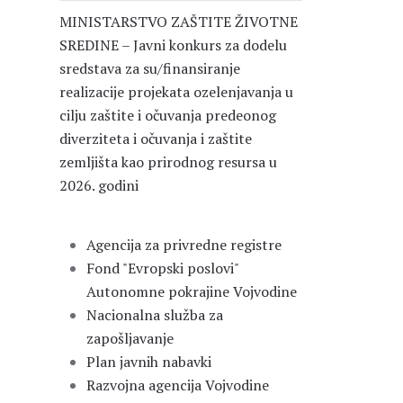
MINISTARSTVO ZAŠTITE ŽIVOTNE
SREDINE – Javni konkurs za dodelu
sredstava za su/finansiranje
realizacije projekata ozelenjavanja u
cilju zaštite i očuvanja predeonog
diverziteta i očuvanja i zaštite
zemljišta kao prirodnog resursa u
2026. godini
Agencija za privredne registre
Fond "Evropski poslovi"
Autonomne pokrajine Vojvodine
Nacionalna služba za
zapošljavanje
Plan javnih nabavki
Razvojna agencija Vojvodine