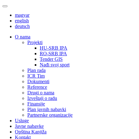
magyar
english
deutsch
О nama
Projekti
HU-SRB IPA
RO-SRB IPA
Tender GIS
Nađi svoj sport
Plan rada
ICR Tim
Dokumenti
Reference
Drugi o nama
Izveštaji o radu
Finansije
Plan javnih nabavki
Partnerske organizacije
Usluge
Javne nabavke
Opština Kanjiža
Kontakt