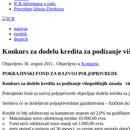
ICR-Informator o radu
Procedure Izbora Direktora
magyar
english
deutsch
Konkurs za dodelu kredita za podizanje vi
Objavljeno
30. avgust 2011.
. Objavljeno u
Konkursi
.
POKRAJINSKI FOND ZA RAZVOJ POLjOPRIVREDE
Konkurs za dodelu kredita za podizanje višegodišnjih zasada vin
Pokrajinski fond za razvoj poljoprivrede objavljuje dodelu kredita za
Sredstva će se dodeljivati poljoprivrednim gazdinstvima – fizičkim l
Krediti će biti odobravani sa kamatnom stopom od 2,0% na godišnjem n
o Maksimalan iznos odobrenog kredita 10.000,00 evra
o Fond neće odobravati iznos manji od 1.000,00 evra
o grejs period u trajanju od 36 meseci, za vreme grejs perioda obrač