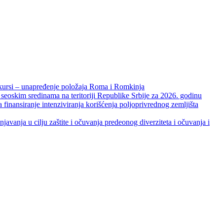
unapređenje položaja Roma i Romkinja
skim sredinama na teritoriji Republike Srbije za 2026. godinu
je intenziviranja korišćenja poljoprivrednog zemljišta
ja u cilju zaštite i očuvanja predeonog diverziteta i očuvanja i