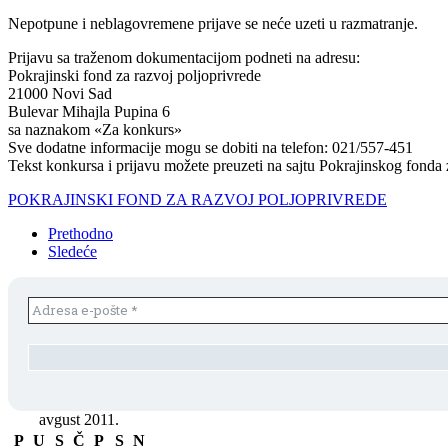
Nepotpune i neblagovremene prijave se neće uzeti u razmatranje.
Prijavu sa traženom dokumentacijom podneti na adresu:
Pokrajinski fond za razvoj poljoprivrede
21000 Novi Sad
Bulevar Mihajla Pupina 6
sa naznakom «Za konkurs»
Sve dodatne informacije mogu se dobiti na telefon: 021/557-451
Tekst konkursa i prijavu možete preuzeti na sajtu Pokrajinskog fonda 
POKRAJINSKI FOND ZA RAZVOJ POLJOPRIVREDE
Prethodno
Sledeće
avgust 2011.
P
U
S
Č
P
S
N