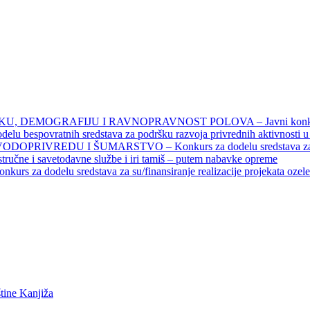
DEMOGRAFIJU I RAVNOPRAVNOST POLOVA – Javni konkursi – 
povratnih sredstava za podršku razvoja privrednih aktivnosti u seo
EDU I ŠUMARSTVO – Konkurs za dodelu sredstava za finansiran
 stručne i savetodavne službe i iri tamiš ‒ putem nabavke opreme
elu sredstava za su/finansiranje realizacije projekata ozelenjavan