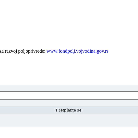
za razvoj poljoprivrede:
www.fondpolj.vojvodina.gov.rs