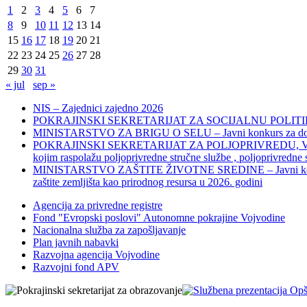
1
2
3
4
5
6
7
8
9
10
11
12
13
14
15
16
17
18
19
20
21
22
23
24
25
26
27
28
29
30
31
« jul
sep »
NIS – Zajednici zajedno 2026
POKRAJINSKI SEKRETARIJAT ZA SOCIJALNU POLITIKU, 
MINISTARSTVO ZA BRIGU O SELU – Javni konkurs za dodelu bes
POKRAJINSKI SEKRETARIJAT ZA POLJOPRIVREDU, VODOPRIVR
kojim raspolažu poljoprivredne stručne službe , poljoprivredne
MINISTARSTVO ZAŠTITE ŽIVOTNE SREDINE – Javni konkurs za dod
zaštite zemljišta kao prirodnog resursa u 2026. godini
Agencija za privredne registre
Fond "Evropski poslovi" Autonomne pokrajine Vojvodine
Nacionalna služba za zapošljavanje
Plan javnih nabavki
Razvojna agencija Vojvodine
Razvojni fond APV