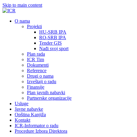
Skip to main content
О nama
Projekti
HU-SRB IPA
RO-SRB IPA
Tender GIS
Nađi svoj sport
Plan rada
ICR Tim
Dokumenti
Reference
Drugi o nama
Izveštaji o radu
Finansije
Plan javnih nabavki
Partnerske organizacije
Usluge
Javne nabavke
Opština Kanjiža
Kontakt
ICR-Informator o radu
Procedure Izbora Direktora