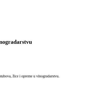
inogradarstvu
stubova, žice i opreme u vinogradarstvu.