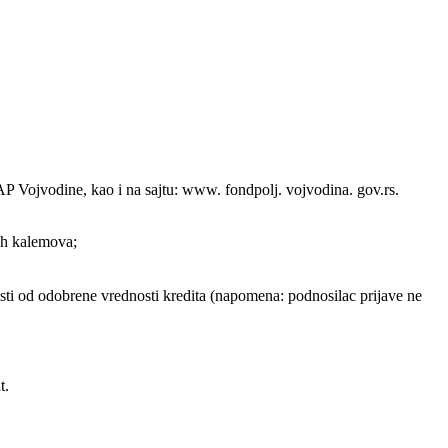
P Vojvodine, kao i na sajtu: www. fondpolj. vojvodina. gov.rs.
ih kalemova;
nosti od odobrene vrednosti kredita (napomena: podnosilac prijave ne
t.