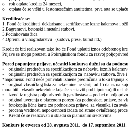
o rok otplate kredita 24 meseci,
o otplata će se vršiti u šestomesečnim anuitetima, prva rata se uplaću
Kreditiraće se:
1. Fond će kreditirati deklarisane i sertifikovane lozne kalemova i oži
2.Bagremovi, betonski i metalni stubovi,
3.Pocinkovana žica
4.Opremu u vinogradarstvu –(sudovi, prese, burad itd.)
Kredit će biti realizovan tako što će Fond uplatiti iznos odobrenog kre
Prijave se mogu preuzeti u Pokrajinskom fondu za razvoj poljoprivre
Pored popunjene prijave, učesnici konkursa dužni su da podnesu
• originalni predračun sa specifikacijom za nabavku loznih kalemova 
• originalni predračun sa specifikacijom za nabavku stubova, žive i
*napomena: Fond neće prihvatati izmene predračuna u toku trajanja 
• original vlasničkog lista za nekretnine ne stariji od 15 dana, na ko
mora biti i vlasnik nekretnine koja će se staviti pod hipoteku);ili u 
• izvod iz registra poljoprivrednih gazdinstava – podaci o poljopriv
• original uverenja o plaćenom porezu (za podnosioca prijave, za vla
• fotokopija lične karte (za podnosioca prijave, za vlasnika i za svak
• procena vrednosti nepokretnosti izdata od strane ovlašćenog proceni
• Kredit će se realizovati u skladu sa planiranim sredstvima.
Konkurs je otvoren od 28. avgusta 2011. do 17. septembra 2011. 