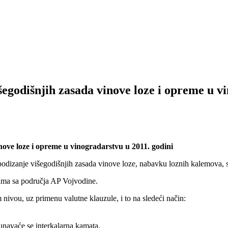
šegodišnjih zasada vinove loze i opreme u v
ove loze i opreme u vinogradarstvu u 2011. godini
 podizanje višegodišnjih zasada vinove loze, nabavku loznih kalemova, 
icima sa područja AP Vojvodine.
ivou, uz primenu valutne klauzule, i to na sledeći način:
unavaće se interkalarna kamata,