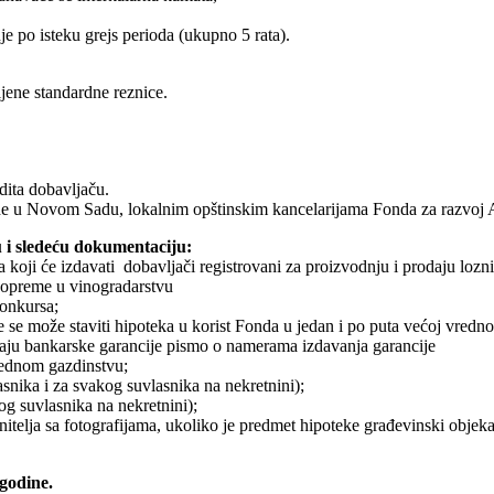
je po isteku grejs perioda (ukupno 5 rata).
ljene standardne reznice.
dita dobavljaču.
de u Novom Sadu, lokalnim opštinskim kancelarijama Fonda za razvoj A
 i sledeću dokumentaciju:
koji će izdavati dobavljači registrovani za proizvodnju i prodaju lozn
 opreme u vinogradarstvu
konkursa;
je se može staviti hipoteka u korist Fonda u jedan i po puta većoj vred
slučaju bankarske garancije pismo o namerama izdavanja garancije
rednom gazdinstvu;
snika i za svakog suvlasnika na nekretnini);
og suvlasnika na nekretnini);
telja sa fotografijama, ukoliko je predmet hipoteke građevinski objeka
godine.