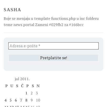
SASHA
Boje se menjaju u template functions.php u inc folderu
teme news portal Zameni #029fb2 za #166bcc
jul 2011.
P
U
S
Č
P
S
N
1
2
3
4
5
6
7
8
9
10