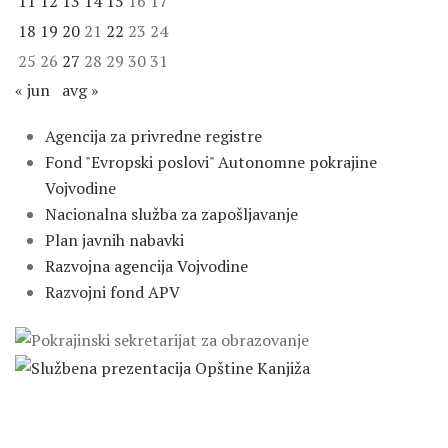
11
12
13
14
15
16
17
18
19
20
21
22
23
24
25
26
27
28
29
30
31
« jun
avg »
Agencija za privredne registre
Fond "Evropski poslovi" Autonomne pokrajine
Vojvodine
Nacionalna služba za zapošljavanje
Plan javnih nabavki
Razvojna agencija Vojvodine
Razvojni fond APV