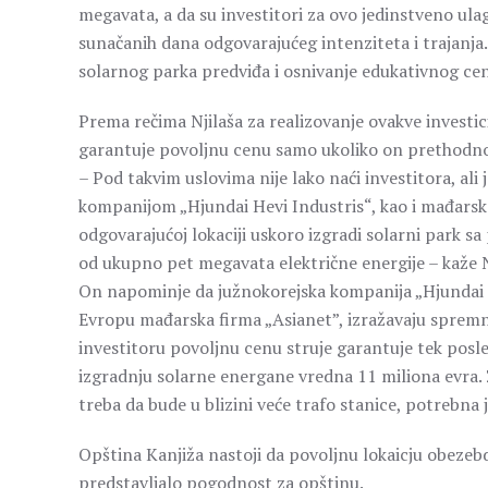
megavata, a da su investitori za ovo jedinstveno ul
sunačanih dana odgovarajućeg intenziteta i trajanja.
solarnog parka predviđa i osnivanje edukativnog cen
Prema rečima Njilaša za realizovanje ovakve investic
garantuje povoljnu cenu samo ukoliko on prethodno 
– Pod takvim uslovima nije lako naći investitora, al
kompanijom „Hjundai Hevi Industris“, kao i mađarsko
odgovarajućoj lokaciji uskoro izgradi solarni park
od ukupno pet megavata električne energije – kaže N
On napominje da južnokorejska kompanija „Hjundai He
Evropu mađarska firma „Asianet”, izražavaju spremno
investitoru povoljnu cenu struje garantuje tek posle 
izgradnju solarne energane vredna 11 miliona evra. Za
treba da bude u blizini veće trafo stanice, potrebna 
Opština Kanjiža nastoji da povoljnu lokaicju obezebd
predstavljalo pogodnost za opštinu.