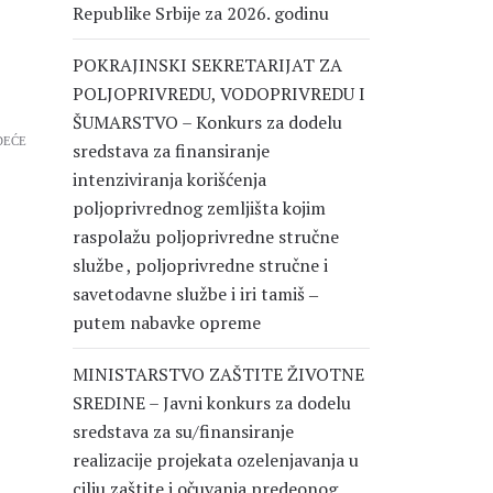
Republike Srbije za 2026. godinu
POKRAJINSKI SEKRETARIJAT ZA
POLJOPRIVREDU, VODOPRIVREDU I
ŠUMARSTVO – Konkurs za dodelu
DEĆE
sredstava za finansiranje
intenziviranja korišćenja
poljoprivrednog zemljišta kojim
raspolažu poljoprivredne stručne
službe , poljoprivredne stručne i
savetodavne službe i iri tamiš ‒
putem nabavke opreme
MINISTARSTVO ZAŠTITE ŽIVOTNE
SREDINE – Javni konkurs za dodelu
sredstava za su/finansiranje
realizacije projekata ozelenjavanja u
cilju zaštite i očuvanja predeonog