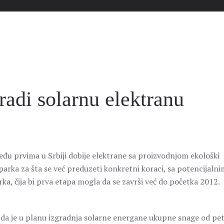
radi solarnu elektranu
eđu prvima u Srbiji dobije elektrane sa proizvodnjom ekološki
-parka za šta se već preduzeti konkretni koraci, sa potencijalni
ka, čija bi prva etapa mogla da se završi već do početka 2012.
je da je u planu izgradnja solarne energane ukupne snage od pe