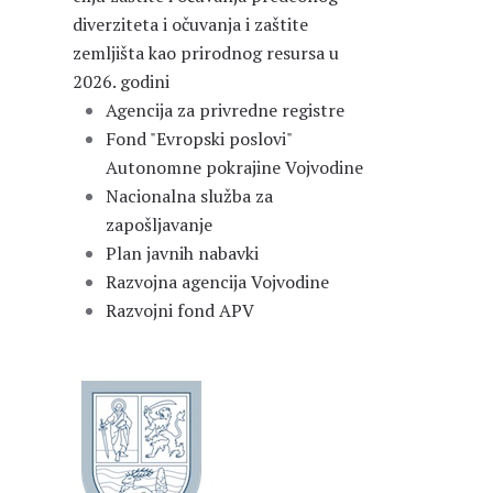
diverziteta i očuvanja i zaštite
zemljišta kao prirodnog resursa u
2026. godini
Agencija za privredne registre
Fond "Evropski poslovi"
Autonomne pokrajine Vojvodine
Nacionalna služba za
zapošljavanje
Plan javnih nabavki
Razvojna agencija Vojvodine
Razvojni fond APV