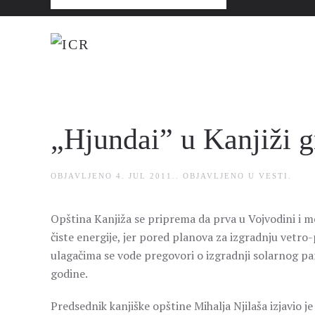
„Hjundai” u Kanjiži g
OBJAVLJENO
4. JUL 2011.
. OBJAVLJENO U
VESTI
.
Opština Kanjiža se priprema da prva u Vojvodini i m
čiste energije, jer pored planova za izgradnju vetro
ulagačima se vode pregovori o izgradnji solarnog par
godine.
Predsednik kanjiške opštine Mihalja Njilaša izjavio 