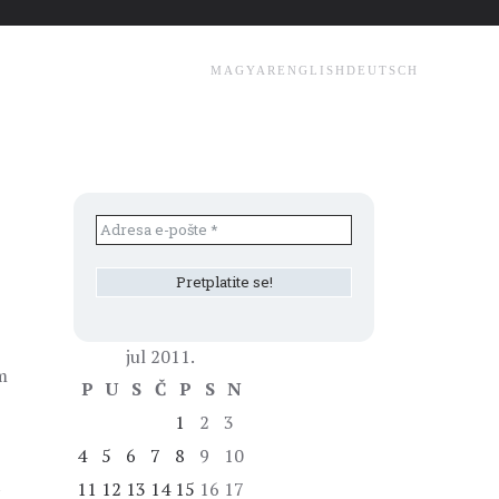
MAGYAR
ENGLISH
DEUTSCH
jul 2011.
m
P
U
S
Č
P
S
N
1
2
3
4
5
6
7
8
9
10
t
11
12
13
14
15
16
17