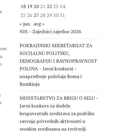
18
19
20
21
22
23
24
e
25
26
27
28
29
30
31
« jun
avg »
NIS – Zajednici zajedno 2026
POKRAJINSKI SEKRETARIJAT ZA
skom
SOCIJALNU POLITIKU,
na
DEMOGRAFIJU I RAVNOPRAVNOST
m
POLOVA – Javni konkursi –
unapređenje položaja Roma i
Romkinja
a
MINISTARSTVO ZA BRIGU O SELU –
a
Javni konkurs za dodelu
bespovratnih sredstava za podršku
razvoja privrednih aktivnosti u
seoskim sredinama na teritoriji