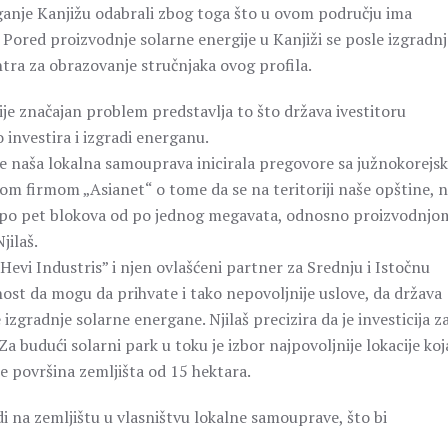
aganje Kanjižu odabrali zbog toga što u ovom području ima
 Pored proizvodnje solarne energije u Kanjiži se posle izgradnj
tra za obrazovanje stručnjaka ovog profila.
ije značajan problem predstavlja to što država ivestitoru
investira i izgradi energanu.
i je naša lokalna samouprava inicirala pregovore sa južnokorej
m firmom „Asianet“ o tome da se na teritoriji naše opštine, 
 sa po pet blokova od po jednog megavata, odnosno proizvodnjo
jilaš.
vi Industris” i njen ovlašćeni partner za Srednju i Istočnu
st da mogu da prihvate i tako nepovoljnije uslove, da država
izgradnje solarne energane. Njilaš precizira da je investicija z
 budući solarni park u toku je izbor najpovoljnije lokacije koj
je površina zemljišta od 15 hektara.
i na zemljištu u vlasništvu lokalne samouprave, što bi