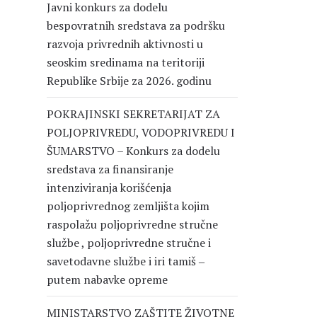
Javni konkurs za dodelu
bespovratnih sredstava za podršku
razvoja privrednih aktivnosti u
seoskim sredinama na teritoriji
Republike Srbije za 2026. godinu
POKRAJINSKI SEKRETARIJAT ZA
POLJOPRIVREDU, VODOPRIVREDU I
ŠUMARSTVO – Konkurs za dodelu
sredstava za finansiranje
intenziviranja korišćenja
poljoprivrednog zemljišta kojim
raspolažu poljoprivredne stručne
službe , poljoprivredne stručne i
savetodavne službe i iri tamiš ‒
putem nabavke opreme
MINISTARSTVO ZAŠTITE ŽIVOTNE