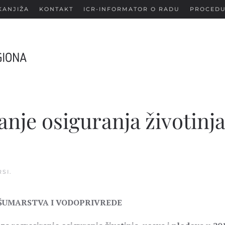
KANJIŽA
KONTAKT
ICR-INFORMATOR O RADU
PROCEDU
anje osiguranja životinja
SI
.
 ŠUMARSTVA I VODOPRIVREDE