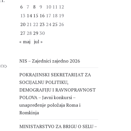
1.
6
7
8
9
10
11
12
13
14
15
16
17
18
19
20
21
22
23
24
25
26
27
28
29
30
« maj
jul »
NIS – Zajednici zajedno 2026
EĆE
POKRAJINSKI SEKRETARIJAT ZA
SOCIJALNU POLITIKU,
DEMOGRAFIJU I RAVNOPRAVNOST
POLOVA – Javni konkursi –
unapređenje položaja Roma i
Romkinja
MINISTARSTVO ZA BRIGU O SELU –