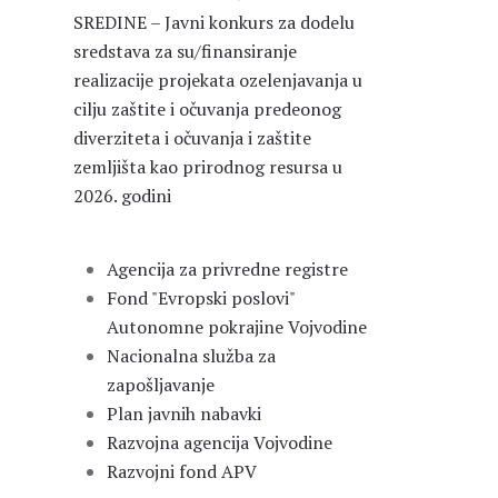
SREDINE – Javni konkurs za dodelu
sredstava za su/finansiranje
realizacije projekata ozelenjavanja u
cilju zaštite i očuvanja predeonog
diverziteta i očuvanja i zaštite
zemljišta kao prirodnog resursa u
2026. godini
Agencija za privredne registre
Fond "Evropski poslovi"
Autonomne pokrajine Vojvodine
Nacionalna služba za
zapošljavanje
Plan javnih nabavki
Razvojna agencija Vojvodine
Razvojni fond APV