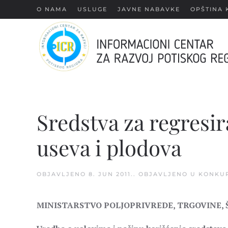
О NAMA
USLUGE
JAVNE NABAVKE
OPŠTINA 
Skip
to
main
content
Sredstva za regresir
useva i plodova
OBJAVLJENO
8. JUN 2011.
. OBJAVLJENO U
KONKUR
MINISTARSTVO POLJOPRIVREDE, TRGOVINE,