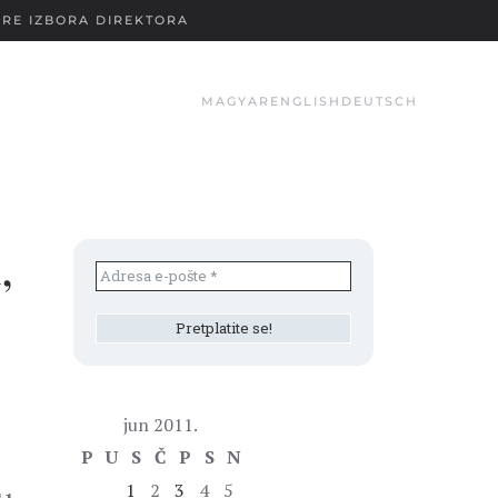
RE IZBORA DIREKTORA
MAGYAR
ENGLISH
DEUTSCH
,
jun 2011.
P
U
S
Č
P
S
N
1
2
3
4
5