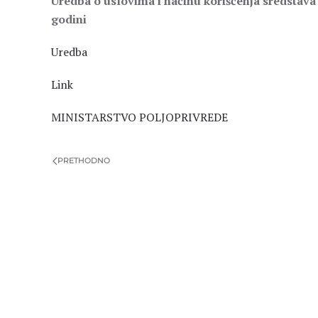
Uredba o uslovima i načinu korišćenja sredstava 
godini
Uredba
Link
MINISTARSTVO POLJOPRIVREDE
PRETHODNO