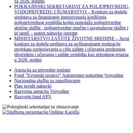
za 2026. godinu
POKRAJINSKI SEKRETARIJAT ZA POLJOPRIVREDU,
VODOPRIVREDU I ŠUMARSTVO – Konkurs za dodelu
sredstava za finansiranje intenziviranja korišćenja
poljoprivrednog zemljišta kojim raspolažu poljoprivredne
stručne službe , poljoprivredne stručne i savetodavne službe i
iri tamiš ‒ putem nabavke opreme
MINISTARSTVO ZAŠTITE ŽIVOTNE SREDINE – Javni
konkurs za dodelu sredstava za su/finansiranje realizacije
projekata ozelenjavanja u cilju zaštite i očuvanja predeonog
diverziteta i očuvanja i zaštite zemljišta kao prirodnog resursa
u 2026. godini
Agencija za privredne registre
Fond "Evropski poslovi" Autonomne pokrajine Vojvodine
Nacionalna služba za zapošljavanje
Plan javnih nabavki
Razvojna agencija Vojvodine
Razvojni fond APV