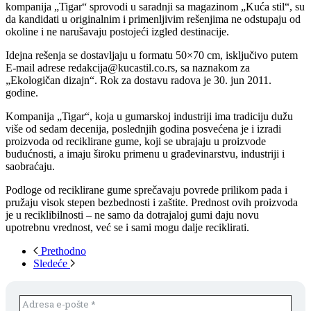
kompanija „Tigar“ sprovodi u saradnji sa magazinom „Kuća stil“, su
da kandidati u originalnim i primenljivim rešenjima ne odstupaju od
okoline i ne narušavaju postojeći izgled destinacije.
Idejna rešenja se dostavljaju u formatu 50×70 cm, isključivo putem
E-mail adrese redakcija@kucastil.co.rs, sa naznakom za
„Ekologičan dizajn“. Rok za dostavu radova je 30. jun 2011.
godine.
Kompanija „Tigar“, koja u gumarskoj industriji ima tradiciju dužu
više od sedam decenija, poslednjih godina posvećena je i izradi
proizvoda od reciklirane gume, koji se ubrajaju u proizvode
budućnosti, a imaju široku primenu u građevinarstvu, industriji i
saobraćaju.
Podloge od reciklirane gume sprečavaju povrede prilikom pada i
pružaju visok stepen bezbednosti i zaštite. Prednost ovih proizvoda
je u reciklibilnosti – ne samo da dotrajaloj gumi daju novu
upotrebnu vrednost, već se i sami mogu dalje reciklirati.
Prethodno
Sledeće