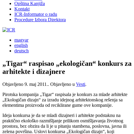
Opština Kanjiža
Kontakt
ICR-Informator o radu
Procedure Izbora Direktora
magyar
english
deutsch
„Tigar“ raspisao „ekologičan“ konkurs za
arhitekte i dizajnere
Objavljeno
9. maj 2011.
. Objavljeno u
Vesti
.
Pirotska kompanija „Tigar“ raspisala je konkurs za mlade arhitekte
„Ekologičan dizajn“ za izradu idejnog arhitektonskog rešenja sa
elementima proizvoda od reciklirane gume ove kompanije.
Ideja konkursa je da se mladi dizajneri i arhitekte podstaknu na
praktično ekološko razmišljanje prilikom osmišljavanja životnog
prostora, bez obzira da li je u pitanju stambena, poslovna, javna ili
zelena površina. Uslovi konkursa „Ekologičan dizajn“, koji