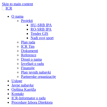
Skip to main content
О nama
Projekti
HU-SRB IPA
RO-SRB IPA
Tender GIS
Nađi svoj sport
Plan rada
ICR Tim
Dokumenti
Reference
Drugi o nama
Izveštaji o radu
Finansije
Plan javnih nabavki
Partnerske organizacije
Usluge
Javne nabavke
Opština Kanjiža
Kontakt
ICR-Informator o radu
Procedure Izbora Direktora