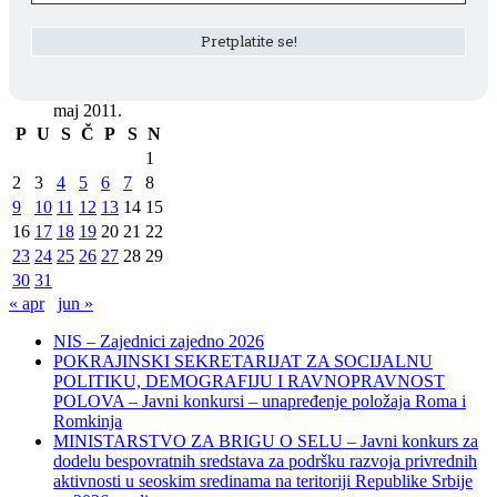
maj 2011.
P
U
S
Č
P
S
N
1
2
3
4
5
6
7
8
9
10
11
12
13
14
15
16
17
18
19
20
21
22
23
24
25
26
27
28
29
30
31
« apr
jun »
NIS – Zajednici zajedno 2026
POKRAJINSKI SEKRETARIJAT ZA SOCIJALNU
POLITIKU, DEMOGRAFIJU I RAVNOPRAVNOST
POLOVA – Javni konkursi – unapređenje položaja Roma i
Romkinja
MINISTARSTVO ZA BRIGU O SELU – Javni konkurs za
dodelu bespovratnih sredstava za podršku razvoja privrednih
aktivnosti u seoskim sredinama na teritoriji Republike Srbije