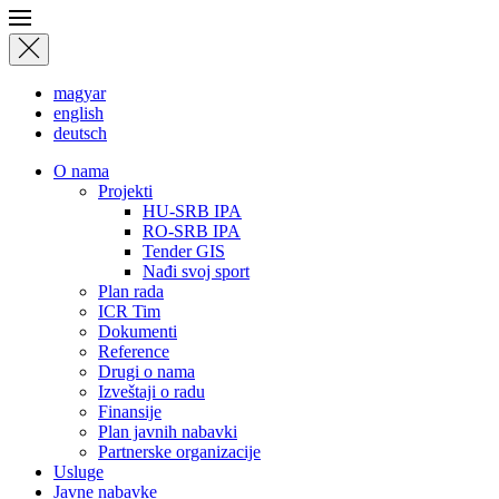
magyar
english
deutsch
О nama
Projekti
HU-SRB IPA
RO-SRB IPA
Tender GIS
Nađi svoj sport
Plan rada
ICR Tim
Dokumenti
Reference
Drugi o nama
Izveštaji o radu
Finansije
Plan javnih nabavki
Partnerske organizacije
Usluge
Javne nabavke