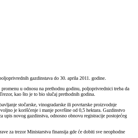
poljoprivrednih gazdinstava do 30. aprila 2011. godine.
 promenu u odnosu na prethodnu godinu, poljoprivrednici treba da
ezor, kao što je to bio slučaj prethodnih godina.
bavljanje stočarske, vinogradarske ili povrtarske proizvodnje
dovoljno je korišćenje i manje površine od 0,5 hektara. Gazdinstvo
 za upis novog gazdinstva, odnosno obnovu registracije postojećeg
prave za trezor Ministarstva finansija gde će dobiti sve neophodne