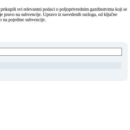
prikupili svi relevantni podaci o poljoprivrednim gazdinstvima koji se
uje pravo na subvencije. Upravo iz navedenih razloga, od ključne
o na pojedine subvencije.