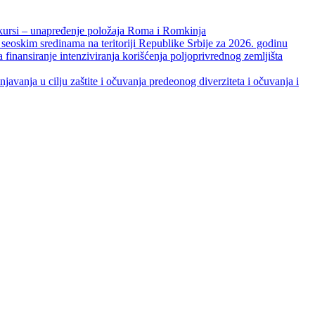
unapređenje položaja Roma i Romkinja
skim sredinama na teritoriji Republike Srbije za 2026. godinu
je intenziviranja korišćenja poljoprivrednog zemljišta
ja u cilju zaštite i očuvanja predeonog diverziteta i očuvanja i