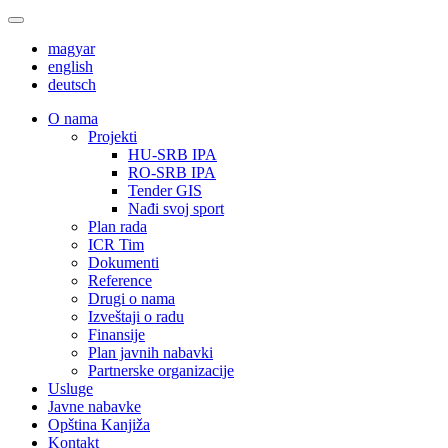
magyar
english
deutsch
О nama
Projekti
HU-SRB IPA
RO-SRB IPA
Tender GIS
Nađi svoj sport
Plan rada
ICR Tim
Dokumenti
Reference
Drugi o nama
Izveštaji o radu
Finansije
Plan javnih nabavki
Partnerske organizacije
Usluge
Javne nabavke
Opština Kanjiža
Kontakt