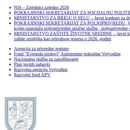
NIS – Zajednici zajedno 2026
POKRAJINSKI SEKRETARIJAT ZA SOCIJALNU POLITIKU, 
MINISTARSTVO ZA BRIGU O SELU – Javni konkurs za dodelu bes
POKRAJINSKI SEKRETARIJAT ZA POLJOPRIVREDU, VODOPRIVR
kojim raspolažu poljoprivredne stručne službe , poljoprivredne
MINISTARSTVO ZAŠTITE ŽIVOTNE SREDINE – Javni konkurs za dod
zaštite zemljišta kao prirodnog resursa u 2026. godini
Agencija za privredne registre
Fond "Evropski poslovi" Autonomne pokrajine Vojvodine
Nacionalna služba za zapošljavanje
Plan javnih nabavki
Razvojna agencija Vojvodine
Razvojni fond APV