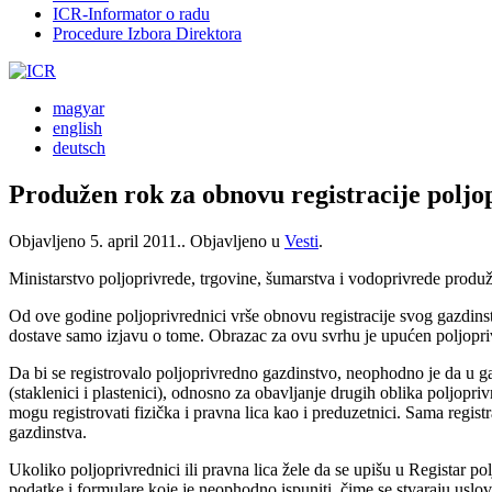
ICR-Informator o radu
Procedure Izbora Direktora
magyar
english
deutsch
Produžen rok za obnovu registracije poljo
Objavljeno
5. april 2011.
. Objavljeno u
Vesti
.
Ministarstvo poljoprivrede, trgovine, šumarstva i vodoprivrede produž
Od ove godine poljoprivrednici vrše obnovu registracije svog gazdi
dostave samo izjavu o tome. Obrazac za ovu svrhu je upućen poljopriv
Da bi se registrovalo poljoprivredno gazdinstvo, neophodno je da u ga
(staklenici i plastenici), odnosno za obavljanje drugih oblika poljopri
mogu registrovati fizička i pravna lica kao i preduzetnici. Sama regi
gazdinstva.
Ukoliko poljoprivrednici ili pravna lica žele da se upišu u Registar po
podatke i formulare koje je neophodno ispuniti, čime se stvaraju uslov