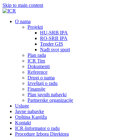
Skip to main content
О nama
Projekti
HU-SRB IPA
RO-SRB IPA
Tender GIS
Nađi svoj sport
Plan rada
ICR Tim
Dokumenti
Reference
Drugi o nama
Izveštaji o radu
Finansije
Plan javnih nabavki
Partnerske organizacije
Usluge
Javne nabavke
Opština Kanjiža
Kontakt
ICR-Informator o radu
Procedure Izbora Direktora