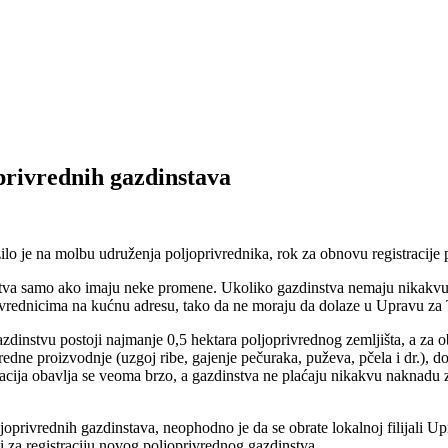
privrednih gazdinstava
ilo je na molbu udruženja poljoprivrednika, rok za obnovu registracije 
nstva samo ako imaju neke promene. Ukoliko gazdinstva nemaju nikakvu
rednicima na kućnu adresu, tako da ne moraju da dolaze u Upravu za Tr
zdinstvu postoji najmanje 0,5 hektara poljoprivrednog zemljišta, a za o
vredne proizvodnje (uzgoj ribe, gajenje pečuraka, puževa, pčela i dr.), 
stracija obavlja se veoma brzo, a gazdinstva ne plaćaju nikakvu naknadu
ljoprivrednih gazdinstava, neophodno je da se obrate lokalnoj filijali U
i za registraciju novog poljoprivrednog gazdinstva.