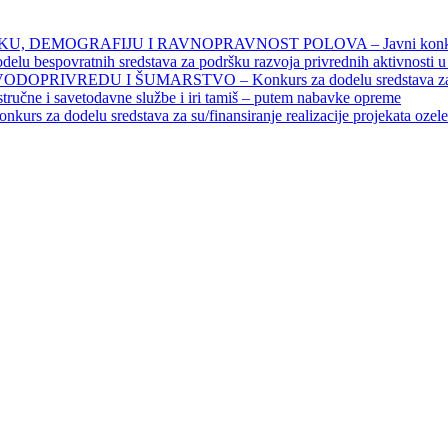
DEMOGRAFIJU I RAVNOPRAVNOST POLOVA – Javni konkursi – 
povratnih sredstava za podršku razvoja privrednih aktivnosti u seo
EDU I ŠUMARSTVO – Konkurs za dodelu sredstava za finansiran
 stručne i savetodavne službe i iri tamiš ‒ putem nabavke opreme
elu sredstava za su/finansiranje realizacije projekata ozelenjavan