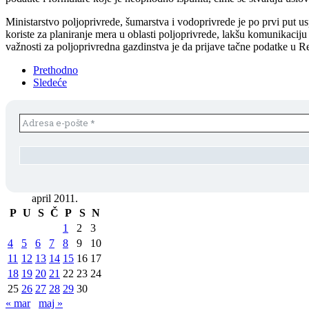
Ministarstvo poljoprivrede, šumarstva i vodoprivrede je po prvi put us
koriste za planiranje mera u oblasti poljoprivrede, lakšu komunikacij
važnosti za poljoprivredna gazdinstva je da prijave tačne podatke u R
Prethodno
Sledeće
april 2011.
P
U
S
Č
P
S
N
1
2
3
4
5
6
7
8
9
10
11
12
13
14
15
16
17
18
19
20
21
22
23
24
25
26
27
28
29
30
« mar
maj »