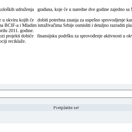
 ekoloških udruženja građana, koje će u naredne dve godine zajedno sa
nge u okviru kojih će dobiti potrebna znanja za uspešno sprovodjenje ka
a BCIF-a i Mladim istraživačima Srbije osmisliti i detaljno razraditi 
prilu 2011. godine.
dlozi projekti dobiće finansijsku podršku za sprovođenje aktivnosti u 
iji reciklaže.