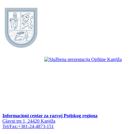
Informacioni centar za razvoj Potiskog regiona
Glavni trg 1, 24420 Kanjiža
Tel/Fax:+381-24-4873-151