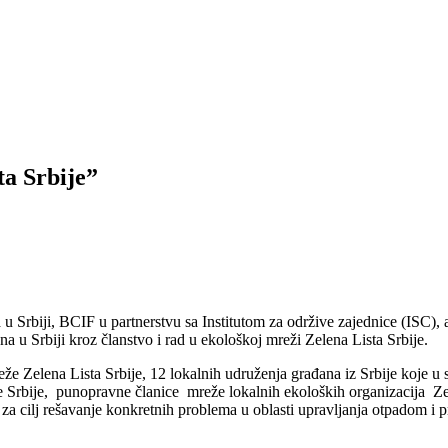
ta Srbije”
u Srbiji, BCIF u partnerstvu sa Institutom za održive zajednice (ISC),
 u Srbiji kroz članstvo i rad u ekološkoj mreži Zelena Lista Srbije.
e Zelena Lista Srbije, 12 lokalnih udruženja građana iz Srbije koje u 
Srbije, punopravne članice mreže lokalnih ekoloških organizacija Zele
 za cilj rešavanje konkretnih problema u oblasti upravljanja otpadom i 