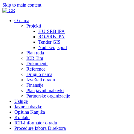
Skip to main content
О nama
Projekti
HU-SRB IPA
RO-SRB IPA
Tender GIS
Nađi svoj sport
Plan rada
ICR Tim
Dokumenti
Reference
Drugi o nama
Izveštaji o radu
Finansije
Plan javnih nabavki
Partnerske organizacije
Usluge
Javne nabavke
Opština Kanjiža
Kontakt
ICR-Informator o radu
Procedure Izbora Direktora