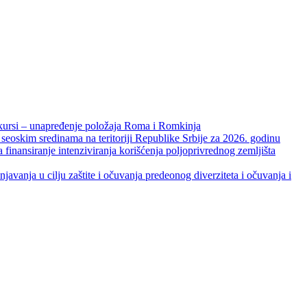
unapređenje položaja Roma i Romkinja
skim sredinama na teritoriji Republike Srbije za 2026. godinu
je intenziviranja korišćenja poljoprivrednog zemljišta
ja u cilju zaštite i očuvanja predeonog diverziteta i očuvanja i