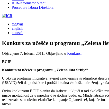
ICR-Informator o radu
Procedure Izbora Direktora
magyar
english
deutsch
Konkurs za učešće u programu „Zelena lis
Objavljeno
7. februar 2011.
. Objavljeno u
Konkursi
.
BCIF
Konkurs za učešće u programu „Zelena lista Srbije”
U okviru programa Inicijativa javnog zagovaranja građanskog društva 
(USAID) želi da podstakne i podrži lokalna ekološka udruženja građana
Ovim konkursom BCIF planira da izabere i uključi u rad ekološke mrež
imaće mogućnost da u naredne dve godine budu, uz Mlade Istraživače 
realizovaće se u okviru ekološke kampanje Oplaneti se!, koja će imati
nivou.