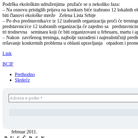
Podrška ekološkim udruženjima pružaće se u nekoliko faza:
– Na osnovu pristiglih prijava na konkurs biće izabrano 12 lokalnih
biti članovi ekološke mreže Zelena Lista Srbije
– Po dva predstavnika/ce iz 12 izabranih organizacija proći će treni
predstavnici/ce 12 izabranih organizacija će zajedno sa predstavnicim
tri trodnevna seminara koji će biti organizovani u februaru, martu i a
– Nakon završenog treninga, najbolje razrađeni i najrealističniji pre
rešavanje konkretnih problema u oblasti upravljanja otpadom i promoc
Link
BCIF
Prethodno
Sledeće
februar 2011.