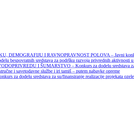
DEMOGRAFIJU I RAVNOPRAVNOST POLOVA – Javni konkursi – 
povratnih sredstava za podršku razvoja privrednih aktivnosti u seo
EDU I ŠUMARSTVO – Konkurs za dodelu sredstava za finansiran
 stručne i savetodavne službe i iri tamiš ‒ putem nabavke opreme
elu sredstava za su/finansiranje realizacije projekata ozelenjavan