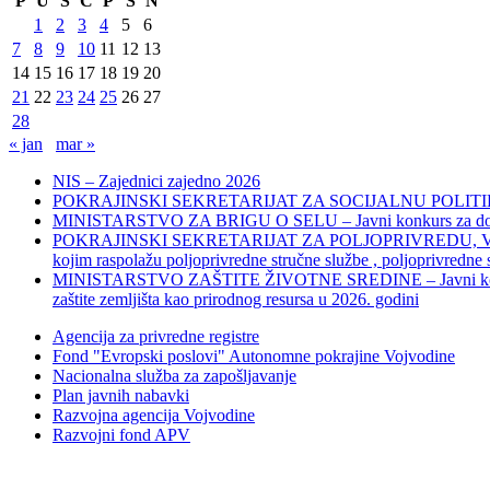
P
U
S
Č
P
S
N
1
2
3
4
5
6
7
8
9
10
11
12
13
14
15
16
17
18
19
20
21
22
23
24
25
26
27
28
« jan
mar »
NIS – Zajednici zajedno 2026
POKRAJINSKI SEKRETARIJAT ZA SOCIJALNU POLITIKU, 
MINISTARSTVO ZA BRIGU O SELU – Javni konkurs za dodelu bes
POKRAJINSKI SEKRETARIJAT ZA POLJOPRIVREDU, VODOPRIVR
kojim raspolažu poljoprivredne stručne službe , poljoprivredne
MINISTARSTVO ZAŠTITE ŽIVOTNE SREDINE – Javni konkurs za dod
zaštite zemljišta kao prirodnog resursa u 2026. godini
Agencija za privredne registre
Fond "Evropski poslovi" Autonomne pokrajine Vojvodine
Nacionalna služba za zapošljavanje
Plan javnih nabavki
Razvojna agencija Vojvodine
Razvojni fond APV