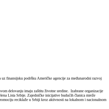
 a uz finansijsku podršku Američke agencije za međunarodni razvoj
svom delovanju imaju zaštitu životne sredine. Izabrane organizacije
na Lista Srbije. Zajedničke inicijative budućih članica mreže
promociju reciklaže u Srbiji kroz aktivnosti na lokalnom i nacionalnom