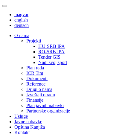
magyar
english
deutsch
О nama
Projekti
HU-SRB IPA
RO-SRB IPA
Tender GIS
Nađi svoj sport
Plan rada
ICR Tim
Dokumenti
Reference
Drugi o nama
Izveštaji o radu
Finansije
Plan javnih nabavki
Partnerske organizacije
Usluge
Javne nabavke
Opština Kanjiža
Kontakt