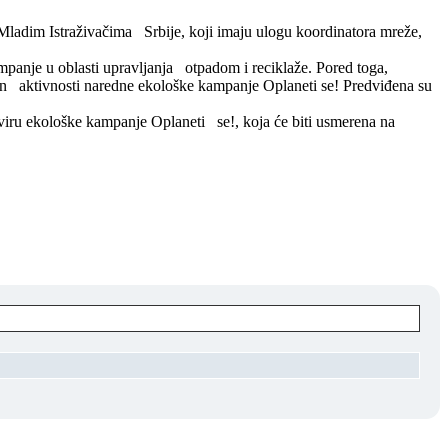
 Mladim Istraživačima Srbije, koji imaju ulogu koordinatora mreže,
mpanje u oblasti upravljanja otpadom i reciklaže. Pored toga,
plan aktivnosti naredne ekološke kampanje Oplaneti se! Predviđena su
okviru ekološke kampanje Oplaneti se!, koja će biti usmerena na