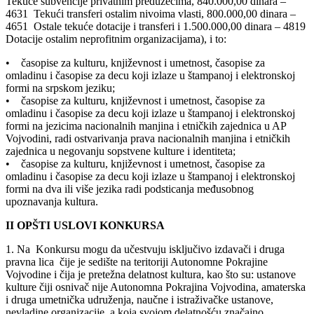
Tekuće subvencije privatnim preduzećima, 840.000,00 dinara –
4631 Tekući transferi ostalim nivoima vlasti, 800.000,00 dinara –
4651 Ostale tekuće dotacije i transferi i 1.500.000,00 dinara – 4819
Dotacije ostalim neprofitnim organizacijama), i to:
• časopise za kulturu, književnost i umetnost, časopise za
omladinu i časopise za decu koji izlaze u štampanoj i elektronskoj
formi na srpskom jeziku;
• časopise za kulturu, književnost i umetnost, časopise za
omladinu i časopise za decu koji izlaze u štampanoj i elektronskoj
formi na jezicima nacionalnih manjina i etničkih zajednica u AP
Vojvodini, radi ostvarivanja prava nacionalnih manjina i etničkih
zajednica u negovanju sopstvene kulture i identiteta;
• časopise za kulturu, književnost i umetnost, časopise za
omladinu i časopise za decu koji izlaze u štampanoj i elektronskoj
formi na dva ili više jezika radi podsticanja međusobnog
upoznavanja kultura.
II OPŠTI USLOVI KONKURSA
1. Na Konkursu mogu da učestvuju isključivo izdavači i druga
pravna lica čije je sedište na teritoriji Autonomne Pokrajine
Vojvodine i čija je pretežna delatnost kultura, kao što su: ustanove
kulture čiji osnivač nije Autonomna Pokrajina Vojvodina, amaterska
i druga umetnička udruženja, naučne i istraživačke ustanove,
nevladine organizacije, a koja svojom delatnošću značajno