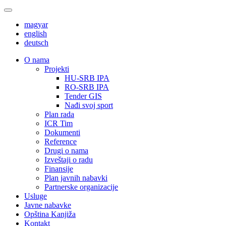
magyar
english
deutsch
О nama
Projekti
HU-SRB IPA
RO-SRB IPA
Tender GIS
Nađi svoj sport
Plan rada
ICR Tim
Dokumenti
Reference
Drugi o nama
Izveštaji o radu
Finansije
Plan javnih nabavki
Partnerske organizacije
Usluge
Javne nabavke
Opština Kanjiža
Kontakt