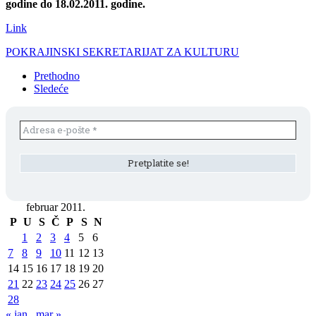
godine do 18.02.2011. godine.
Link
POKRAJINSKI SEKRETARIJAT ZA KULTURU
Prethodno
Sledeće
februar 2011.
P
U
S
Č
P
S
N
1
2
3
4
5
6
7
8
9
10
11
12
13
14
15
16
17
18
19
20
21
22
23
24
25
26
27
28
« jan
mar »