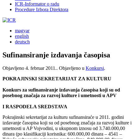
ICR-Informator o radu
Procedure Izbora Direktora
magyar
english
deutsch
Sufinansiranje izdavanja časopisa
Objavljeno
4. februar 2011.
. Objavljeno u
Konkursi
.
POKRAJINSKI SEKRETARIJAT ZA KULTURU
Konkurs za sufinansiranje izdavanja časopisa koji su od
posebnog značaja za razvoj kulture i umetnosti u APV
I RASPODELA SREDSTAVA
Pokrajinski sekretarijat za kulturu sufinansiraće u 2011. godini
izdavanje časopisa koji su od posebnog značaja za razvoj kulture i
umetnosti u AP Vojvodini, u ukupnom iznosu od 3.740.000,00
dinara (po klasifikaciji korisnika: 600.000,00 dinara – 4541 –