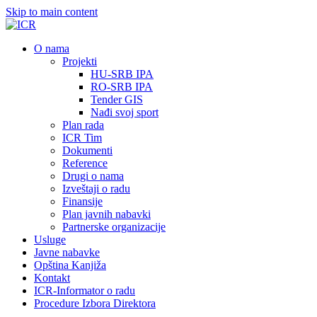
Skip to main content
О nama
Projekti
HU-SRB IPA
RO-SRB IPA
Tender GIS
Nađi svoj sport
Plan rada
ICR Tim
Dokumenti
Reference
Drugi o nama
Izveštaji o radu
Finansije
Plan javnih nabavki
Partnerske organizacije
Usluge
Javne nabavke
Opština Kanjiža
Kontakt
ICR-Informator o radu
Procedure Izbora Direktora