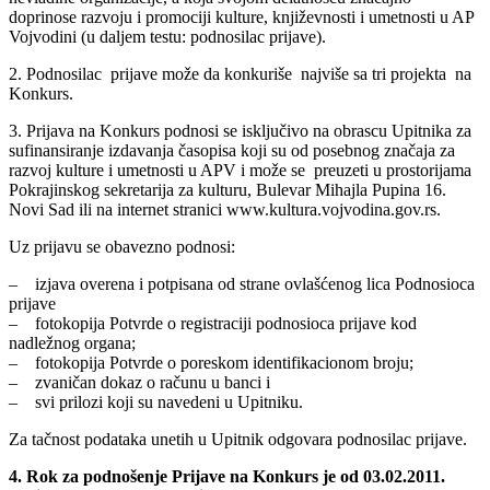
doprinose razvoju i promociji kulture, književnosti i umetnosti u AP
Vojvodini (u daljem testu: podnosilac prijave).
2. Podnosilac prijave može da konkuriše najviše sa tri projekta na
Konkurs.
3. Prijava na Konkurs podnosi se isključivo na obrascu Upitnika za
sufinansiranje izdavanja časopisa koji su od posebnog značaja za
razvoj kulture i umetnosti u APV i može se preuzeti u prostorijama
Pokrajinskog sekretarija za kulturu, Bulevar Mihajla Pupina 16.
Novi Sad ili na internet stranici www.kultura.vojvodina.gov.rs.
Uz prijavu se obavezno podnosi:
– izjava overena i potpisana od strane ovlašćenog lica Podnosioca
prijave
– fotokopija Potvrde o registraciji podnosioca prijave kod
nadležnog organa;
– fotokopija Potvrde o poreskom identifikacionom broju;
– zvaničan dokaz o računu u banci i
– svi prilozi koji su navedeni u Upitniku.
Za tačnost podataka unetih u Upitnik odgovara podnosilac prijave.
4. Rok za podnošenje Prijave na Konkurs je od 03.02.2011.