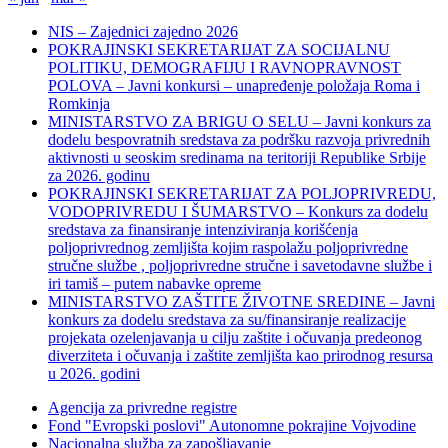
NIS – Zajednici zajedno 2026
POKRAJINSKI SEKRETARIJAT ZA SOCIJALNU
POLITIKU, DEMOGRAFIJU I RAVNOPRAVNOST
POLOVA – Javni konkursi – unapređenje položaja Roma i
Romkinja
MINISTARSTVO ZA BRIGU O SELU – Javni konkurs za
dodelu bespovratnih sredstava za podršku razvoja privrednih
aktivnosti u seoskim sredinama na teritoriji Republike Srbije
za 2026. godinu
POKRAJINSKI SEKRETARIJAT ZA POLJOPRIVREDU,
VODOPRIVREDU I ŠUMARSTVO – Konkurs za dodelu
sredstava za finansiranje intenziviranja korišćenja
poljoprivrednog zemljišta kojim raspolažu poljoprivredne
stručne službe , poljoprivredne stručne i savetodavne službe i
iri tamiš ‒ putem nabavke opreme
MINISTARSTVO ZAŠTITE ŽIVOTNE SREDINE – Javni
konkurs za dodelu sredstava za su/finansiranje realizacije
projekata ozelenjavanja u cilju zaštite i očuvanja predeonog
diverziteta i očuvanja i zaštite zemljišta kao prirodnog resursa
u 2026. godini
Agencija za privredne registre
Fond "Evropski poslovi" Autonomne pokrajine Vojvodine
Nacionalna služba za zapošljavanje