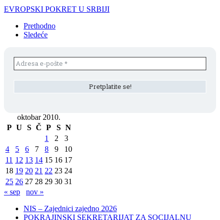
EVROPSKI POKRET U SRBIJI
Prethodno
Sledeće
oktobar 2010.
P
U
S
Č
P
S
N
1
2
3
4
5
6
7
8
9
10
11
12
13
14
15
16
17
18
19
20
21
22
23
24
25
26
27
28
29
30
31
« sep
nov »
NIS – Zajednici zajedno 2026
POKRAJINSKI SEKRETARIJAT ZA SOCIJALNU