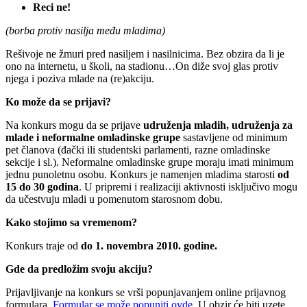
Reci ne!
(borba protiv nasilja među mladima)
Rešivoje ne žmuri pred nasiljem i nasilnicima. Bez obzira da li je
ono na internetu, u školi, na stadionu…On diže svoj glas protiv
njega i poziva mlade na (re)akciju.
Ko može da se prijavi?
Na konkurs mogu da se prijave
udruženja mladih, udruženja za
mlade i neformalne omladinske grupe
sastavljene od minimum
pet članova (đački ili studentski parlamenti, razne omladinske
sekcije i sl.). Neformalne omladinske grupe moraju imati minimum
jednu punoletnu osobu. Konkurs je namenjen mladima starosti
od
15 do 30 godina
. U pripremi i realizaciji aktivnosti isključivo mogu
da učestvuju mladi u pomenutom starosnom dobu.
Kako stojimo sa vremenom?
Konkurs traje od
do 1. novembra 2010. godine.
Gde da predložim svoju akciju?
Prijavljivanje na konkurs se vrši popunjavanjem online prijavnog
formulara.
Formular se može popuniti ovde.
U obzir će biti uzete