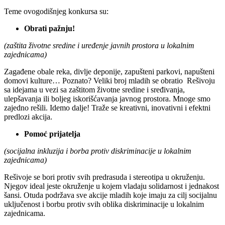
Teme ovogodišnjeg konkursa su:
Obrati pažnju!
(zaštita životne sredine i uređenje javnih prostora u lokalnim
zajednicama)
Zagađene obale reka, divlje deponije, zapušteni parkovi, napušteni
domovi kulture… Poznato? Veliki broj mladih se obratio Rešivoju
sa idejama u vezi sa zaštitom životne sredine i sređivanja,
ulepšavanja ili boljeg iskorišćavanja javnog prostora. Mnoge smo
zajedno rešili. Idemo dalje! Traže se kreativni, inovativni i efektni
predlozi akcija.
Pomoć prijatelja
(socijalna inkluzija i borba protiv diskriminacije u lokalnim
zajednicama)
Rešivoje se bori protiv svih predrasuda i stereotipa u okruženju.
Njegov ideal jeste okruženje u kojem vladaju solidarnost i jednakost
šansi. Otuda podržava sve akcije mladih koje imaju za cilj socijalnu
uključenost i borbu protiv svih oblika diskriminacije u lokalnim
zajednicama.