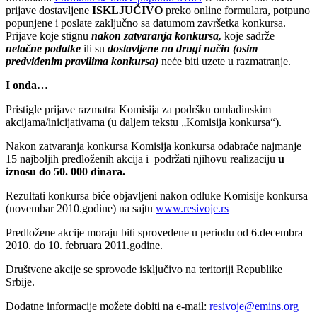
prijave dostavljene
ISKLJUČIVO
preko online formulara, potpuno
popunjene i poslate zaključno sa datumom završetka konkursa.
Prijave koje stignu
nakon zatvaranja konkursa,
koje sadrže
netačne podatke
ili su
dostavljene na drugi način (osim
predviđenim pravilima konkursa)
neće biti uzete u razmatranje.
I onda…
Pristigle prijave razmatra Komisija za podršku omladinskim
akcijama/inicijativama (u daljem tekstu „Komisija konkursa“).
Nakon zatvaranja konkursa Komisija konkursa odabraće najmanje
15 najboljih predloženih akcija i podržati njihovu realizaciju
u
iznosu do 50. 000 dinara.
Rezultati konkursa biće objavljeni nakon odluke Komisije konkursa
(novembar 2010.godine) na sajtu
www.resivoje.rs
Predložene akcije moraju biti sprovedene u periodu od 6.decembra
2010. do 10. februara 2011.godine.
Društvene akcije se sprovode isključivo na teritoriji Republike
Srbije.
Dodatne informacije možete dobiti na e-mail:
resivoje@emins.org