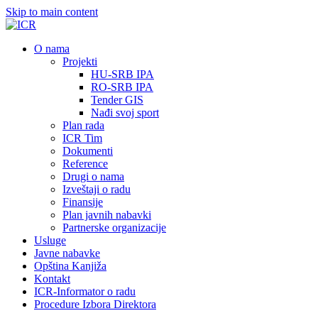
Skip to main content
О nama
Projekti
HU-SRB IPA
RO-SRB IPA
Tender GIS
Nađi svoj sport
Plan rada
ICR Tim
Dokumenti
Reference
Drugi o nama
Izveštaji o radu
Finansije
Plan javnih nabavki
Partnerske organizacije
Usluge
Javne nabavke
Opština Kanjiža
Kontakt
ICR-Informator o radu
Procedure Izbora Direktora