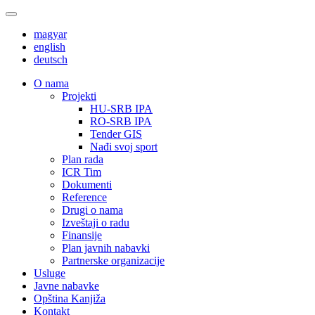
magyar
english
deutsch
О nama
Projekti
HU-SRB IPA
RO-SRB IPA
Tender GIS
Nađi svoj sport
Plan rada
ICR Tim
Dokumenti
Reference
Drugi o nama
Izveštaji o radu
Finansije
Plan javnih nabavki
Partnerske organizacije
Usluge
Javne nabavke
Opština Kanjiža
Kontakt