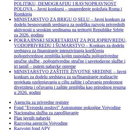
POLITIKU, DEMOGRAFIJU I RAVNOPRAVNOST
POLOVA – Javni konkursi – unapređenje položaja Roma i
Romkinja
MINISTARSTVO ZA BRIGU O SELU – Javni konkurs za
dodelu bespovratnih sredstava za podršku razvoja privrednih
aktivnosti u seoskim sredinama na teritoriji Republike Srbije
za 2026. godinu
POKRAJINSKI SEKRETARIJAT ZA POLJOPRIVREDU,
VODOPRIVREDU I ŠUMARSTVO – Konkurs za dodelu
sredstava za finansiranje intenziviranja korišćenja
poljoprivrednog zemljišta kojim raspolažu poljoprivredne
stručne službe , poljoprivredne stručne i savetodavne službe i
iri tamiš ‒ putem nabavke opreme
MINISTARSTVO ZAŠTITE ŽIVOTNE SREDINE – Javni
konkurs za dodelu sredstava za su/finansiranje realizacije
projekata ozelenjavanja u cilju zaštite i očuvanja predeonog
diverziteta i očuvanja i zaštite zemljišta kao prirodnog resursa
u 2026. godini
Agencija za privredne registre
Fond "Evropski poslovi" Autonomne pokrajine Vojvodine
Nacionalna služba za zapošljavanje
Plan javnih nabavki
Razvojna agencija Vojvodine
Razvojni fond APV