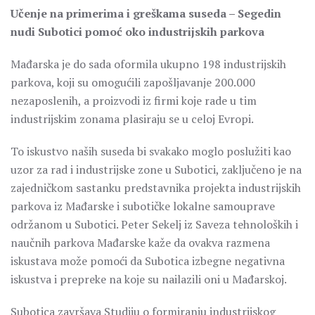
Učenje na primerima i greškama suseda – Segedin
nudi Subotici pomoć oko industrijskih parkova
Mađarska je do sada oformila ukupno 198 industrijskih
parkova, koji su omogućili zapošljavanje 200.000
nezaposlenih, a proizvodi iz firmi koje rade u tim
industrijskim zonama plasiraju se u celoj Evropi.
To iskustvo naših suseda bi svakako moglo poslužiti kao
uzor za rad i industrijske zone u Subotici, zaključeno je na
zajedničkom sastanku predstavnika projekta industrijskih
parkova iz Mađarske i subotičke lokalne samouprave
održanom u Subotici. Peter Sekelj iz Saveza tehnoloških i
naučnih parkova Mađarske kaže da ovakva razmena
iskustava može pomoći da Subotica izbegne negativna
iskustva i prepreke na koje su nailazili oni u Mađarskoj.
Subotica završava Studiju o formiranju industrijskog