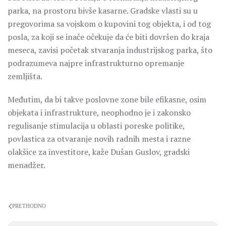
parka, na prostoru bivše kasarne. Gradske vlasti su u
pregovorima sa vojskom o kupovini tog objekta, i od tog
posla, za koji se inače očekuje da će biti dovršen do kraja
meseca, zavisi početak stvaranja industrijskog parka, što
podrazumeva najpre infrastrukturno opremanje
zemljišta.
Međutim, da bi takve poslovne zone bile efikasne, osim
objekata i infrastrukture, neophodno je i zakonsko
regulisanje stimulacija u oblasti poreske politike,
povlastica za otvaranje novih radnih mesta i razne
olakšice za investitore, kaže Dušan Guslov, gradski
menadžer.
PRETHODNO