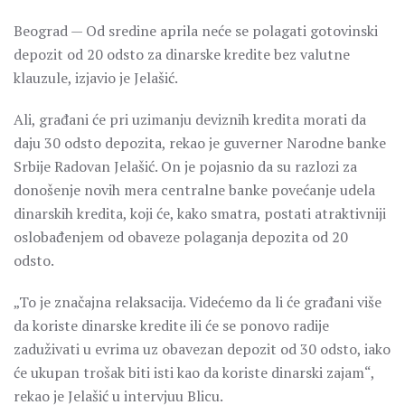
Beograd — Od sredine aprila neće se polagati gotovinski
depozit od 20 odsto za dinarske kredite bez valutne
klauzule, izjavio je Jelašić.
Ali, građani će pri uzimanju deviznih kredita morati da
daju 30 odsto depozita, rekao je guverner Narodne banke
Srbije Radovan Jelašić. On je pojasnio da su razlozi za
donošenje novih mera centralne banke povećanje udela
dinarskih kredita, koji će, kako smatra, postati atraktivniji
oslobađenjem od obaveze polaganja depozita od 20
odsto.
„To je značajna relaksacija. Videćemo da li će građani više
da koriste dinarske kredite ili će se ponovo radije
zaduživati u evrima uz obavezan depozit od 30 odsto, iako
će ukupan trošak biti isti kao da koriste dinarski zajam“,
rekao je Jelašić u intervjuu Blicu.