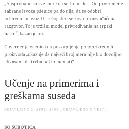
„A isprobane su sve mere da se to ne desi. Od privremene
zabrane izvoza pšenice pa do ulja, da se odobri
interventni uvoz. U trećoj sferi se zovu proizvođači na
razgovor. To je tržišni model privređivanja na srpski
način“, kazao je on.
Guverner je ocenio i da poskupljenje poljoprivrednih
proizvoda „ukazuje da najveći broj mera nije bio dovoljno
efikasan i da treba nešto menjati“.
Učenje na primerima i
greškama suseda
OBJAVLJENO
2. APRIL 2008.
. OBJAVLJENO U
VESTI
.
SO SUBOTICA