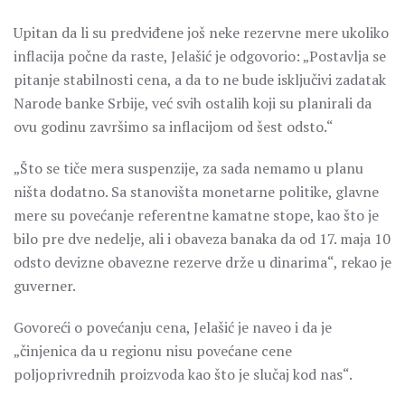
Upitan da li su predviđene još neke rezervne mere ukoliko
inflacija počne da raste, Jelašić je odgovorio: „Postavlja se
pitanje stabilnosti cena, a da to ne bude isključivi zadatak
Narode banke Srbije, već svih ostalih koji su planirali da
ovu godinu završimo sa inflacijom od šest odsto.“
„Što se tiče mera suspenzije, za sada nemamo u planu
ništa dodatno. Sa stanovišta monetarne politike, glavne
mere su povećanje referentne kamatne stope, kao što je
bilo pre dve nedelje, ali i obaveza banaka da od 17. maja 10
odsto devizne obavezne rezerve drže u dinarima“, rekao je
guverner.
Govoreći o povećanju cena, Jelašić je naveo i da je
„činjenica da u regionu nisu povećane cene
poljoprivrednih proizvoda kao što je slučaj kod nas“.