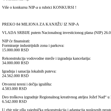
Više o konkursu NIP-a u rubrici KONKURSI !
PREKO 84 MILIONA ZA KANJIŽU IZ NIP-A
VLADA SRBIJE putem Nacionalnog investicionog plana (NIP) 26.07.20
NIP će finansirati:
Formiranje industrijskih zona i parkova:
15.000.000 RSD
Rekonstrukcija vodovodne mreže i izgradnja kancelarija:
34.000.000 RSD
Igradnja i sanacija lokalnih puteva:
24.562.000 RSD
Otvoreni tereni i dečija igrališta:
4.583.000 RSD
Deo troškova izgradnje Regionalnog kreativnog ateljea Jožef Nađ“ u 
6.542.000 RSD
U zbir nije ušla zajednička rekonstrukcija i adaptacija poslovnih pros