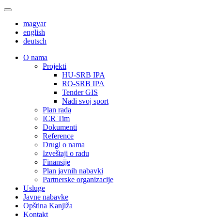
magyar
english
deutsch
О nama
Projekti
HU-SRB IPA
RO-SRB IPA
Tender GIS
Nađi svoj sport
Plan rada
ICR Tim
Dokumenti
Reference
Drugi o nama
Izveštaji o radu
Finansije
Plan javnih nabavki
Partnerske organizacije
Usluge
Javne nabavke
Opština Kanjiža
Kontakt