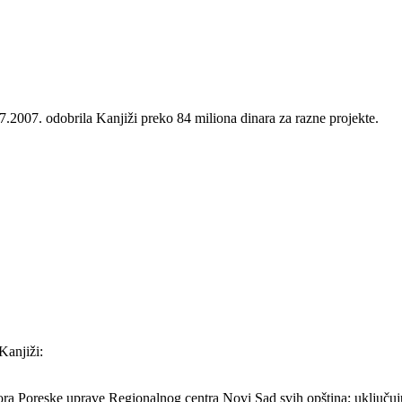
07. odobrila Kanjiži preko 84 miliona dinara za razne projekte.
Kanjiži:
tora Poreske uprave Regionalnog centra Novi Sad svih opština; uključuju