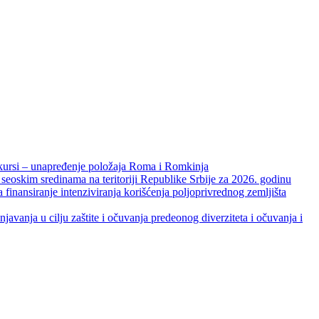
unapređenje položaja Roma i Romkinja
skim sredinama na teritoriji Republike Srbije za 2026. godinu
je intenziviranja korišćenja poljoprivrednog zemljišta
ja u cilju zaštite i očuvanja predeonog diverziteta i očuvanja i