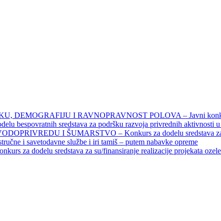
DEMOGRAFIJU I RAVNOPRAVNOST POLOVA – Javni konkursi – 
povratnih sredstava za podršku razvoja privrednih aktivnosti u seo
EDU I ŠUMARSTVO – Konkurs za dodelu sredstava za finansiran
 stručne i savetodavne službe i iri tamiš ‒ putem nabavke opreme
elu sredstava za su/finansiranje realizacije projekata ozelenjavan