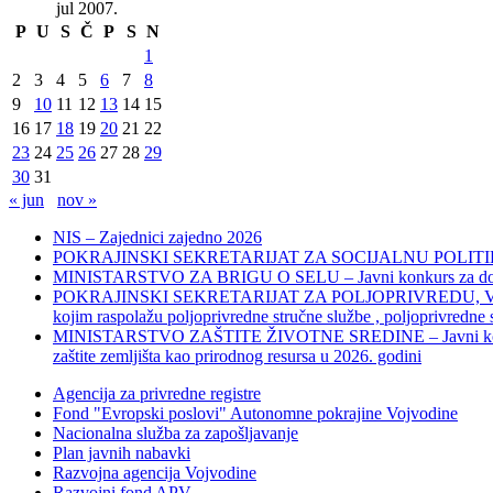
jul 2007.
P
U
S
Č
P
S
N
1
2
3
4
5
6
7
8
9
10
11
12
13
14
15
16
17
18
19
20
21
22
23
24
25
26
27
28
29
30
31
« jun
nov »
NIS – Zajednici zajedno 2026
POKRAJINSKI SEKRETARIJAT ZA SOCIJALNU POLITIKU, 
MINISTARSTVO ZA BRIGU O SELU – Javni konkurs za dodelu bes
POKRAJINSKI SEKRETARIJAT ZA POLJOPRIVREDU, VODOPRIVR
kojim raspolažu poljoprivredne stručne službe , poljoprivredne
MINISTARSTVO ZAŠTITE ŽIVOTNE SREDINE – Javni konkurs za dod
zaštite zemljišta kao prirodnog resursa u 2026. godini
Agencija za privredne registre
Fond "Evropski poslovi" Autonomne pokrajine Vojvodine
Nacionalna služba za zapošljavanje
Plan javnih nabavki
Razvojna agencija Vojvodine
Razvojni fond APV