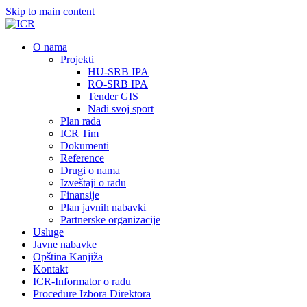
Skip to main content
О nama
Projekti
HU-SRB IPA
RO-SRB IPA
Tender GIS
Nađi svoj sport
Plan rada
ICR Tim
Dokumenti
Reference
Drugi o nama
Izveštaji o radu
Finansije
Plan javnih nabavki
Partnerske organizacije
Usluge
Javne nabavke
Opština Kanjiža
Kontakt
ICR-Informator o radu
Procedure Izbora Direktora