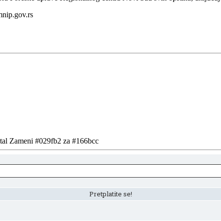
mnip.gov.rs
ortal Zameni #029fb2 za #166bcc