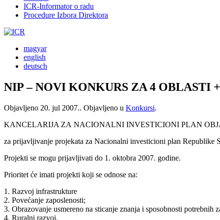
ICR-Informator o radu
Procedure Izbora Direktora
magyar
english
deutsch
NIP – NOVI KONKURS ZA 4 OBLASTI + 8
Objavljeno
20. jul 2007.
. Objavljeno u
Konkursi
.
KANCELARIJA ZA NACIONALNI INVESTICIONI PLAN OBJA
za prijavljivanje projekata za Nacionalni investicioni plan Republike 
Projekti se mogu prijavljivati do 1. oktobra 2007. godine.
Prioritet će imati projekti koji se odnose na:
1. Razvoj infrastrukture
2. Povećanje zaposlenosti;
3. Obrazovanje usmereno na sticanje znanja i sposobnosti potrebnih za
4. Ruralni razvoj.