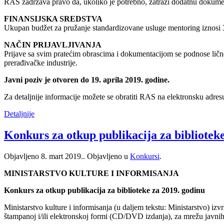
RAS zadržava pravo da, ukoliko je potrebno, zatraži dodatnu dokumen
FINANSIJSKA SREDSTVA
Ukupan budžet za pružanje standardizovane usluge mentoring iznosi 
NAČIN PRIJAVLJIVANJA
Prijave sa svim pratećim obrascima i dokumentacijom se podnose li
prerađivačke industrije.
Javni poziv je otvoren do 19. aprila 2019. godine.
Za detaljnije informacije možete se obratiti RAS na elektronsku adres
Detaljnije
Konkurs za otkup publikacija za bibliotek
Objavljeno
8. mart 2019.
. Objavljeno u
Konkursi
.
MINISTARSTVO KULTURE I INFORMISANJA
Konkurs za otkup publikacija za biblioteke za 2019. godinu
Ministarstvo kulture i informisanja (u daljem tekstu: Ministarstvo) iz
štampanoj i/ili elektronskoj formi (CD/DVD izdanja), za mrežu javnih b