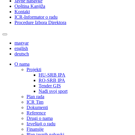
Javne nabavke
Opština Kanjiža
Kontakt
ICR-Informator o radu
Procedure Izbora Direktora
magyar
english
deutsch
О nama
Projekti
HU-SRB IPA
RO-SRB IPA
Tender GIS
Nađi svoj sport
Plan rada
ICR Tim
Dokumenti
Reference
Drugi o nama
Izveštaji o radu
Finansije
Plan javnih nabavki