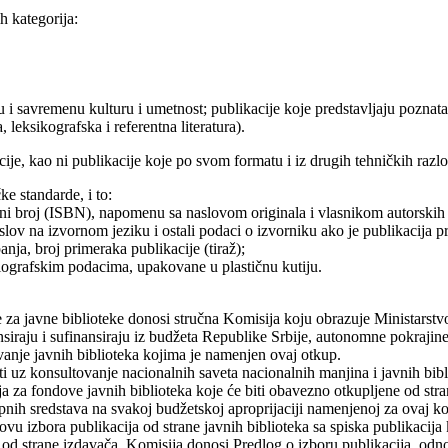
h kategorija:
u i savremenu kulturu i umetnost; publikacije koje predstavljaju poznata
leksikografska i referentna literatura).
ije, kao ni publikacije koje po svom formatu i iz drugih tehničkih razl
e standarde, i to:
ni broj (ISBN), napomenu sa naslovom originala i vlasnikom autorskih
lov na izvornom jeziku i ostali podaci o izvorniku ako je publikacija p
anja, broj primeraka publikacije (tiraž);
iografskim podacima, upakovane u plastičnu kutiju.
ne za javne biblioteke donosi stručna Komisija koju obrazuje Ministarstv
nansiraju i sufinansiraju iz budžeta Republike Srbije, autonomne pokraji
ovanje javnih biblioteka kojima je namenjen ovaj otkup.
iti uz konsultovanje nacionalnih saveta nacionalnih manjina i javnih bi
čaja za fondove javnih biblioteka koje će biti obavezno otkupljene od s
nih sredstava na svakoj budžetskoj aproprijaciji namenjenoj za ovaj k
u izbora publikacija od strane javnih biblioteka sa spiska publikacija k
 od strane izdavača, Komisija donosi Predlog o izboru publikacija, odno