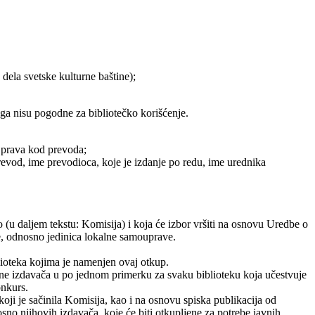
 dela svetske kulturne baštine);
oga nisu pogodne za bibliotečko korišćenje.
 prava kod prevoda;
revod, ime prevodioca, koje je izdanje po redu, ime urednika
o (u daljem tekstu: Komisija) i koja će izbor vršiti na osnovu Uredbe o
ne, odnosno jedinica lokalne samouprave.
blioteka kojima je namenjen ovaj otkup.
trane izdavača u po jednom primerku za svaku biblioteku koja učestvuje
onkurs.
oji je sačinila Komisija, kao i na osnovu spiska publikacija od
sno njihovih izdavača, koje će biti otkupljene za potrebe javnih