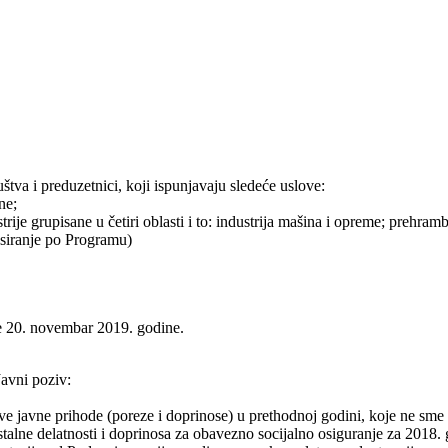
tva i preduzetnici, koji ispunjavaju sledeće uslove:
ne;
ije grupisane u četiri oblasti i to: industrija mašina i opreme; prehrambe
ansiranje po Programu)
je 20. novembar 2019. godine.
Javni poziv:
e javne prihode (poreze i doprinose) u prethodnoj godini, koje ne sme bi
stalne delatnosti i doprinosa za obavezno socijalno osiguranje za 201