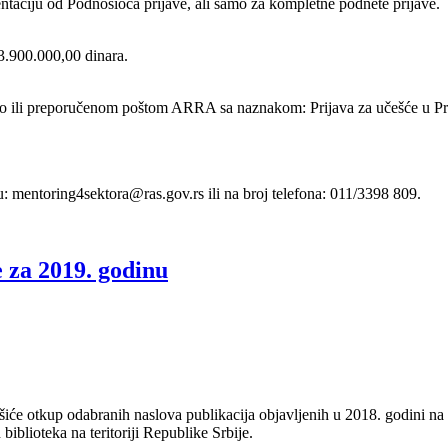
taciju od Podnosioca prijave, ali samo za kompletne podnete prijave.
3.900.000,00 dinara.
čno ili preporučenom poštom ARRA sa naznakom: Prijava za učešće u P
u: mentoring4sektora@ras.gov.rs ili na broj telefona: 011/3398 809.
e za 2019. godinu
vršiće otkup odabranih naslova publikacija objavljenih u 2018. godini na
iblioteka na teritoriji Republike Srbije.