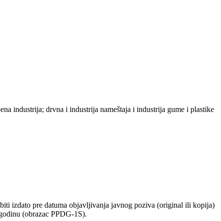
na industrija; drvna i industrija nameštaja i industrija gume i plastike
ti izdato pre datuma objavljivanja javnog poziva (original ili kopija)
8. godinu (obrazac PPDG-1S).