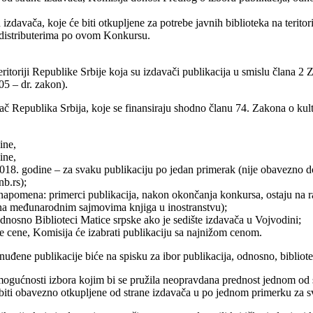
davača, koje će biti otkupljene za potrebe javnih biblioteka na teritor
i distributerima po ovom Konkursu.
ritoriji Republike Srbije koja su izdavači publikacija u smislu člana 2
05 – dr. zakon).
č Republika Srbija, koje se finansiraju shodno članu 74. Zakona o kult
ine,
ine,
18. godine – za svaku publikaciju po jedan primerak (nije obavezno dost
b.rs);
 (napomena: primerci publikacija, nakon okončanja konkursa, ostaju na 
ja na međunarodnim sajmovima knjiga u inostranstvu);
dnosno Biblioteci Matice srpske ako je sedište izdavača u Vojvodini;
 cene, Komisija će izabrati publikaciju sa najnižom cenom.
đene publikacije biće na spisku za ibor publikacija, odnosno, bibliotek
gućnosti izbora kojim bi se pružila neopravdana prednost jednom od su
e biti obavezno otkupljene od strane izdavača u po jednom primerku za 