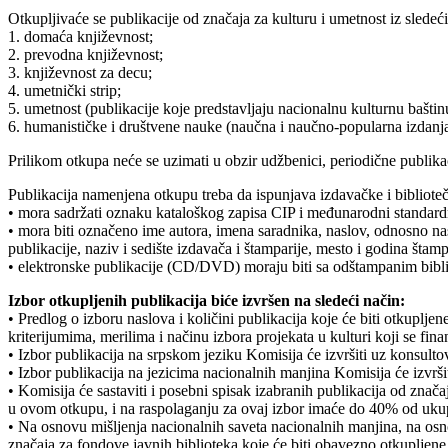
Otkupljivaće se publikacije od značaja za kulturu i umetnost iz sledeći
1. domaća književnost;
2. prevodna književnost;
3. književnost za decu;
4. umetnički strip;
5. umetnost (publikacije koje predstavljaju nacionalnu kulturnu baštin
6. humanističke i društvene nauke (naučna i naučno-popularna izdanja, 
Prilikom otkupa neće se uzimati u obzir udžbenici, periodične publikac
Publikacija namenjena otkupu treba da ispunjava izdavačke i bibliotečk
• mora sadržati oznaku kataloškog zapisa CIP i međunarodni standard
• mora biti označeno ime autora, imena saradnika, naslov, odnosno nas
publikacije, naziv i sedište izdavača i štamparije, mesto i godina štamp
• elektronske publikacije (CD/DVD) moraju biti sa odštampanim bibl
Izbor otkupljenih publikacija biće izvršen na sledeći način:
• Predlog o izboru naslova i količini publikacija koje će biti otkuplje
kriterijumima, merilima i načinu izbora projekata u kulturi koji se fi
• Izbor publikacija na srpskom jeziku Komisija će izvršiti uz konsult
• Izbor publikacija na jezicima nacionalnih manjina Komisija će izvrš
• Komisija će sastaviti i posebni spisak izabranih publikacija od zna
u ovom otkupu, i na raspolaganju za ovaj izbor imaće do 40% od ukup
• Na osnovu mišljenja nacionalnih saveta nacionalnih manjina, na osnov
značaja za fondove javnih biblioteka koje će biti obavezno otkupljene