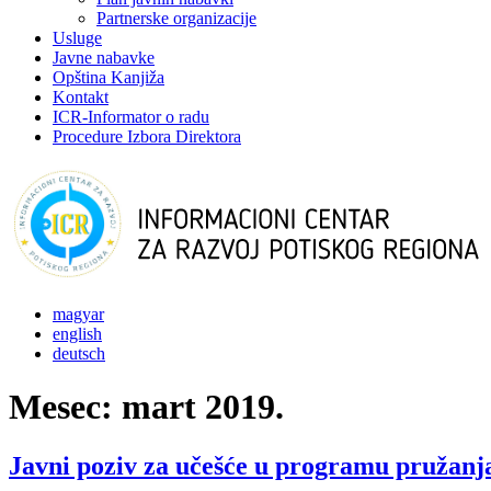
Partnerske organizacije
Usluge
Javne nabavke
Opština Kanjiža
Kontakt
ICR-Informator o radu
Procedure Izbora Direktora
magyar
english
deutsch
Mesec:
mart 2019.
Javni poziv za učešće u programu pružanj