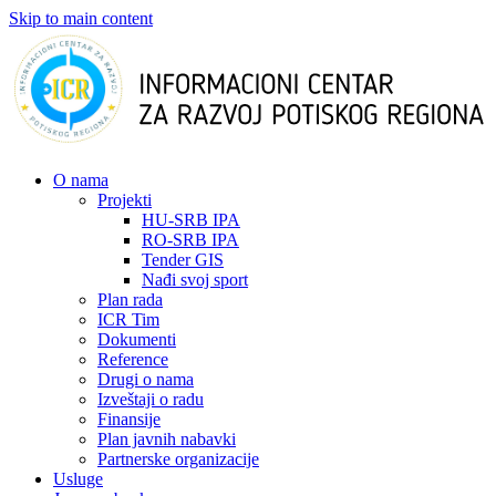
Skip to main content
О nama
Projekti
HU-SRB IPA
RO-SRB IPA
Tender GIS
Nađi svoj sport
Plan rada
ICR Tim
Dokumenti
Reference
Drugi o nama
Izveštaji o radu
Finansije
Plan javnih nabavki
Partnerske organizacije
Usluge