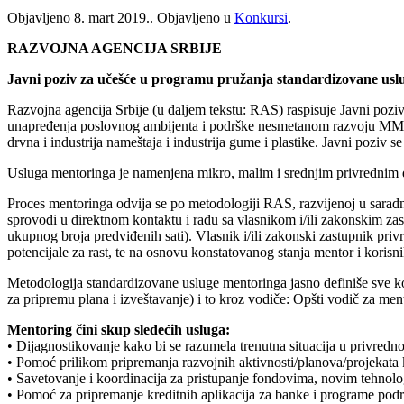
Objavljeno
8. mart 2019.
. Objavljeno u
Konkursi
.
RAZVOJNA AGENCIJA SRBIJE
Javni poziv za učešće u programu pružanja standardizovane usl
Razvojna agencija Srbije (u daljem tekstu: RAS) raspisuje Javni pozi
unapređenja poslovnog ambijenta i podrške nesmetanom razvoju MMSPP k
drvna i industrija nameštaja i industrija gume i plastike. Javni pozi
Usluga mentoringa je namenjena mikro, malim i srednjim privrednim dr
Proces mentoringa odvija se po metodologiji RAS, razvijenoj u sara
sprovodi u direktnom kontaktu i radu sa vlasnikom i/ili zakonskim za
ukupnog broja predviđenih sati). Vlasnik i/ili zakonski zastupnik priv
potencijale za rast, te na osnovu konstatovanog stanja mentor i korisn
Metodologija standardizovane usluge mentoringa jasno definiše sve kor
za pripremu plana i izveštavanje) i to kroz vodiče: Opšti vodič za me
Mentoring čini skup sledećih usluga:
• Dijagnostikovanje kako bi se razumela trenutna situacija u privredn
• Pomoć prilikom pripremanja razvojnih aktivnosti/planova/projekata ka
• Savetovanje i koordinacija za pristupanje fondovima, novim tehnolo
• Pomoć za pripremanje kreditnih aplikacija za banke i programe p