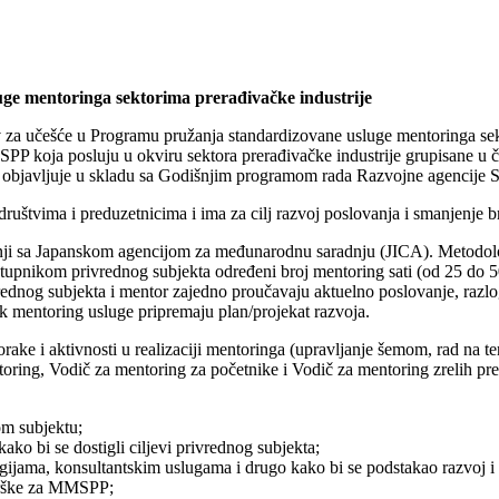
uge mentoringa sektorima prerađivačke industrije
v za učešće u Programu pružanja standardizovane usluge mentoringa sekt
oja posluju u okviru sektora prerađivačke industrije grupisane u četir
v se objavljuje u skladu sa Godišnjim programom rada Razvojne agencije 
uštvima i preduzetnicima i ima za cilj razvoj poslovanja i smanjenje b
dnji sa Japanskom agencijom za međunarodnu saradnju (JICA). Metodolo
stupnikom privrednog subjekta određeni broj mentoring sati (od 25 do 5
rednog subjekta i mentor zajedno proučavaju aktuelno poslovanje, razlog
ik mentoring usluge pripremaju plan/projekat razvoja.
ake i aktivnosti u realizaciji mentoringa (upravljanje šemom, rad na te
ntoring, Vodič za mentoring za početnike i Vodič za mentoring zrelih pr
om subjektu;
ko bi se dostigli ciljevi privrednog subjekta;
gijama, konsultantskim uslugama i drugo kako bi se podstakao razvoj i
odrške za MMSPP;