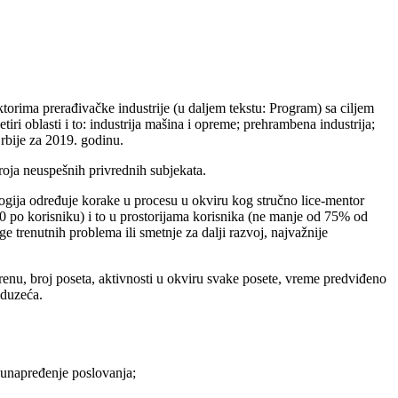
orima prerađivačke industrije (u daljem tekstu: Program) sa ciljem
i oblasti i to: industrija mašina i opreme; prehrambena industrija;
Srbije za 2019. godinu.
roja neuspešnih privrednih subjekata.
gija određuje korake u procesu u okviru kog stručno lice-mentor
0 po korisniku) i to u prostorijama korisnika (ne manje od 75% od
e trenutnih problema ili smetnje za dalji razvoj, najvažnije
renu, broj poseta, aktivnosti u okviru svake posete, vreme predviđeno
eduzeća.
 unapređenje poslovanja;