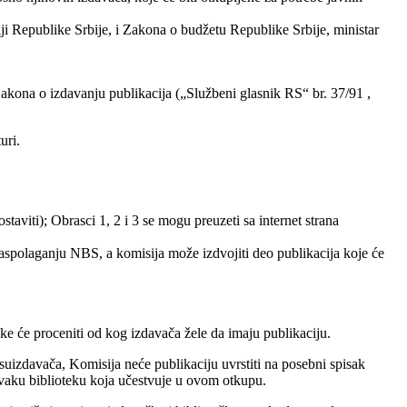
iji Republike Srbije, i Zakona o budžetu Republike Srbije, ministar
 Zakona o izdavanju publikacija („Službeni glasnik RS“ br. 37/91 ,
uri.
aviti); Obrasci 1, 2 i 3 se mogu preuzeti sa internet strana
raspolaganju NBS, a komisija može izdvojiti deo publikacija koje će
e će proceniti od kog izdavača žele da imaju publikaciju.
izdavača, Komisija neće publikaciju uvrstiti na posebni spisak
svaku biblioteku koja učestvuje u ovom otkupu.