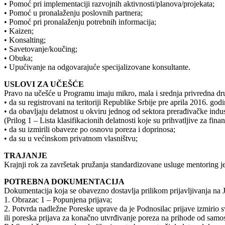
• Pomoć pri implementaciji razvojnih aktivnosti/planova/projekata;
• Pomoć u pronalaženju poslovnih partnera;
• Pomoć pri pronalaženju potrebnih informacija;
• Kaizen;
• Konsalting;
• Savetovanje/koučing;
• Obuka;
• Upućivanje na odgovarajuće specijalizovane konsultante.
USLOVI ZA UČEŠĆE
Pravo na učešće u Programu imaju mikro, mala i srednja privredna druš
• da su registrovani na teritoriji Republike Srbije pre aprila 2016. godi
• da obavljaju delatnost u okviru jednog od sektora prerađivačke industr
(Prilog 1 – Lista klasifikacionih delatnosti koje su prihvatljive za fin
• da su izmirili obaveze po osnovu poreza i doprinosa;
• da su u većinskom privatnom vlasništvu;
TRAJANJE
Krajnji rok za završetak pružanja standardizovane usluge mentoring 
POTREBNA DOKUMENTACIJA
Dokumentacija koja se obavezno dostavlja prilikom prijavljivanja na 
1. Obrazac 1 – Popunjena prijava;
2. Potvrda nadležne Poreske uprave da je Podnosilac prijave izmirio sv
ili poreska prijava za konačno utvrđivanje poreza na prihode od samo