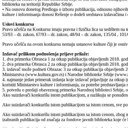
biblioteka na teritoriji Republike Srbije.
• Na osnovu donetog Predloga o izboru publikacija, odnosno njihovih iz
kulture i informisanja donosi Rešenje o dodeli sredstava izdavačima 
Uslovi konkursa
Pravo učešća na Konkursu imaju pravna i fizička lica sa sedištem na te
53/93 – dr. zakon, 67/93 – dr. zakon, 48/94 – dr. zakon, 135/04 , 101/
Pravo učešća na ovom konkursu nemaju ustanove kulture čiji je osniva
Izdavač prilikom podnošenja prijave prilaže:
1. dva primerka Obrasca 1 za otkup publikacija objavljenih 2018. god
2. dva primerka Obrasca 2 za otkup publikacija objavljenih 2018. god
3. izdavač može podneti Obrazac 3 za otkup publikacija objavljenih 20
Ministarstva (www.kultura.gov.rs) i Narodne biblioteke Srbije (www.n
4. najmanje jedan primerak izdanja koje izdavač prijavljuje za otkup
koristiti Ministarstvo kulture i informisanja, za potrebe predstavljan
5. potvrdu o predaji obaveznog primerka Narodnoj biblioteci Srbije, o
Ako suizdavači konkurišu istom publikacijom, a razlikuju se ponuđene
Ako suizdavači konkurišu istom publikacijom sa istom cenom, sve ponu
Ako suizdavači konkurišu istom publikacijom sa istom cenom, zbog mo
izabranih publikacija od značaja za fondove javnih biblioteka koje ć