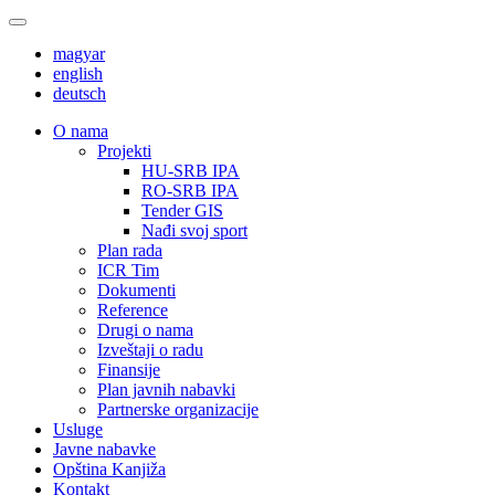
magyar
english
deutsch
О nama
Projekti
HU-SRB IPA
RO-SRB IPA
Tender GIS
Nađi svoj sport
Plan rada
ICR Tim
Dokumenti
Reference
Drugi o nama
Izveštaji o radu
Finansije
Plan javnih nabavki
Partnerske organizacije
Usluge
Javne nabavke
Opština Kanjiža
Kontakt