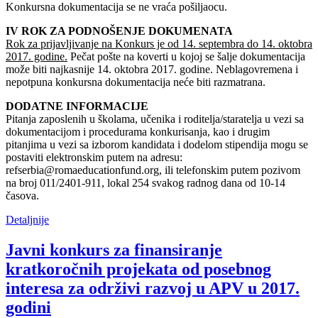
Konkursna dokumentacija se ne vraća pošiljaocu.
IV ROK ZA PODNOŠENJE DOKUMENATA
Rok za prijavljivanje na Konkurs je od 14. septembra do 14. oktobra
2017. godine.
Pečat pošte na koverti u kojoj se šalje dokumentacija
može biti najkasnije 14. oktobra 2017. godine. Neblagovremena i
nepotpuna konkursna dokumentacija neće biti razmatrana.
DODATNE INFORMACIJE
Pitanja zaposlenih u školama, učenika i roditelja/staratelja u vezi sa
dokumentacijom i procedurama konkurisanja, kao i drugim
pitanjima u vezi sa izborom kandidata i dodelom stipendija mogu se
postaviti elektronskim putem na adresu:
refserbia@romaeducationfund.org, ili telefonskim putem pozivom
na broj 011/2401-911, lokal 254 svakog radnog dana od 10-14
časova.
Detaljnije
Javni konkurs za finansiranje
kratkoročnih projekata od posebnog
interesa za održivi razvoj u APV u 2017.
godini