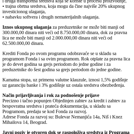
i druga transportna sredstva koja se koriste u procesu proizvodnje,
• trajna obrtna sredstva, koja mogu da čine najviše 20% ukupnog
investicionog ulaganja,
• nabavku softvera i drugih nematerijalnih ulaganja.
Iznos ukupnog ulaganja
za preduzetnike ne može biti manji od
300.000,00 dinara niti veći od 8.750.000,00 dinara, dok za pravna
lica ne može biti manji od 2.000.000,00 dinara niti veći od
62.500.000,00 dinara.
Krediti Fonda po ovom programu odobravaće se u skladu sa
programom Fonda i sa ovim programom. Rok otplate za pravna lica
je do devet godina sa grejs periodom do jedne godine i za
preduzetnike do šest godina sa grejs periodom do jedne godine.
Kamatna stopa, uz primenu valutne klauzule, iznosi 1,5% godišnje
uz garanciju banke i 3% godišnje uz ostala sredstva obezbeđenja.
Način prijavljivanja i rok za podnošenje prijave
Precizno i tačno popunjen Objedinjen zahtev za kredit i zahtev za
bespovratna sredstva i prateća dokumentacija, u skladu sa
Programom, predaju se kod Fonda za razvoj.
Adrese Fonda za razvoj su: Bulevar Nemanjića 14a, Niš i Knez
Mihailova 14, Beograd.
Javni poziv je otvoren dok se raspoloživa sredstva iz Programa