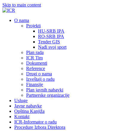
Skip to main content
О nama
Projekti
HU-SRB IPA
RO-SRB IPA
Tender GIS
Nađi svoj sport
Plan rada
ICR Tim
Dokumenti
Reference
Drugi o nama
Izveštaji o radu
Finansije
Plan javnih nabavki
Partnerske organizacije
Usluge
Javne nabavke
Opština Kanjiža
Kontakt
ICR-Informator o radu
Procedure Izbora Direktora