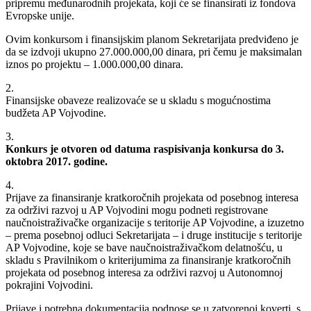
pripremu međunarodnih projekata, koji će se finansirati iz fondova
Evropske unije.
Ovim konkursom i finansijskim planom Sekretarijata predviđeno je
da se izdvoji ukupno 27.000.000,00 dinara, pri čemu je maksimalan
iznos po projektu ‒ 1.000.000,00 dinara.
2.
Finansijske obaveze realizovaće se u skladu s mogućnostima
budžeta AP Vojvodine.
3.
Konkurs je otvoren od datuma raspisivanja konkursa do 3.
oktobra 2017. godine.
4.
Prijave za finansiranje kratkoročnih projekata od posebnog interesa
za održivi razvoj u AP Vojvodini mogu podneti registrovane
naučnoistraživačke organizacije s teritorije AP Vojvodine, a izuzetno
‒ prema posebnoj odluci Sekretarijata ‒ i druge institucije s teritorije
AP Vojvodine, koje se bave naučnoistraživačkom delatnošću, u
skladu s Pravilnikom o kriterijumima za finansiranje kratkoročnih
projekata od posebnog interesa za održivi razvoj u Autonomnoj
pokrajini Vojvodini.
Prijave i potrebna dokumentacija podnose se u zatvorenoj koverti, s