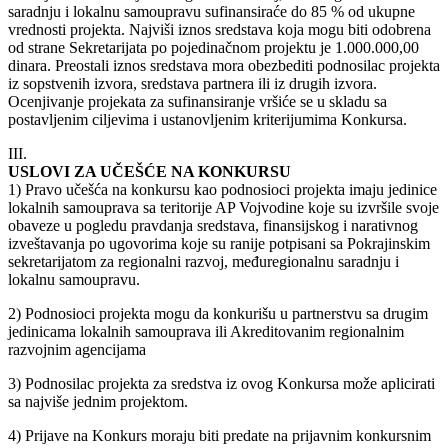
saradnju i lokalnu samoupravu sufinansiraće do 85 % od ukupne
vrednosti projekta. Najviši iznos sredstava koja mogu biti odobrena
od strane Sekretarijata po pojedinačnom projektu je 1.000.000,00
dinara. Preostali iznos sredstava mora obezbediti podnosilac projekta
iz sopstvenih izvora, sredstava partnera ili iz drugih izvora.
Ocenjivanje projekata za sufinansiranje vršiće se u skladu sa
postavljenim ciljevima i ustanovljenim kriterijumima Konkursa.
III.
USLOVI ZA UČEŠĆE NA KONKURSU
1) Pravo učešća na konkursu kao podnosioci projekta imaju jedinice
lokalnih samouprava sa teritorije AP Vojvodine koje su izvršile svoje
obaveze u pogledu pravdanja sredstava, finansijskog i narativnog
izveštavanja po ugovorima koje su ranije potpisani sa Pokrajinskim
sekretarijatom za regionalni razvoj, međuregionalnu saradnju i
lokalnu samoupravu.
2) Podnosioci projekta mogu da konkurišu u partnerstvu sa drugim
jedinicama lokalnih samouprava ili Akreditovanim regionalnim
razvojnim agencijama
3) Podnosilac projekta za sredstva iz ovog Konkursa može aplicirati
sa najviše jednim projektom.
4) Prijave na Konkurs moraju biti predate na prijavnim konkursnim