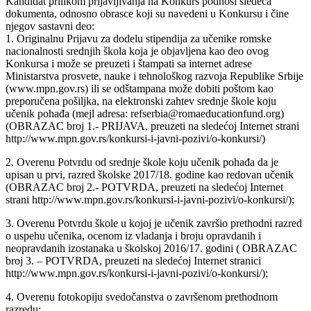
Kandidat prilikom prijavljivanja na Konkurs podnosi sledeća
dokumenta, odnosno obrasce koji su navedeni u Konkursu i čine
njegov sastavni deo:
1. Originalnu Prijavu za dodelu stipendija za učenike romske
nacionalnosti srednjih škola koja je objavljena kao deo ovog
Konkursa i može se preuzeti i štampati sa internet adrese
Ministarstva prosvete, nauke i tehnološkog razvoja Republike Srbije
(www.mpn.gov.rs) ili se odštampana može dobiti poštom kao
preporučena pošiljka, na elektronski zahtev srednje škole koju
učenik pohađa (mejl adresa: refserbia@romaeducationfund.org)
(OBRAZAC broj 1.- PRIJAVA, preuzeti na sledećoj Internet strani
http://www.mpn.gov.rs/konkursi-i-javni-pozivi/o-konkursi/)
2. Overenu Potvrdu od srednje škole koju učenik pohađa da je
upisan u prvi, razred školske 2017/18. godine kao redovan učenik
(OBRAZAC broj 2.- POTVRDA, preuzeti na sledećoj Internet
strani http://www.mpn.gov.rs/konkursi-i-javni-pozivi/o-konkursi/);
3. Overenu Potvrdu škole u kojoj je učenik završio prethodni razred
o uspehu učenika, ocenom iz vladanja i broju opravdanih i
neopravdanih izostanaka u školskoj 2016/17. godini ( OBRAZAC
broj 3. – POTVRDA, preuzeti na sledećoj Internet stranici
http://www.mpn.gov.rs/konkursi-i-javni-pozivi/o-konkursi/);
4. Overenu fotokopiju svedočanstva o završenom prethodnom
razredu;