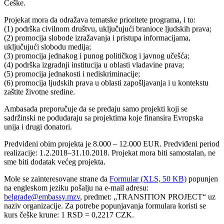
Češke.
Projekat mora da odražava tematske prioritete programa, i to:
(1) podrška civilnom društvu, uključujući branioce ljudskih prava;
(2) promocija slobode izražavanja i pristupa informacijama,
uključujući slobodu medija;
(3) promocija jednakog i punog političkog i javnog učešća;
(4) podrška izgradnji institucija u oblasti vladavine prava;
(5) promocija jednakosti i nediskriminacije;
(6) promocija ljudskih prava u oblasti zapošljavanja i u kontekstu
zaštite životne sredine.
Ambasada preporučuje da se predaju samo projekti koji se
sadržinski ne podudaraju sa projektima koje finansira Evropska
unija i drugi donatori.
Predviđeni obim projekta je 8.000 – 12.000 EUR. Predviđeni period
realizacije: 1.2.2018–31.10.2018. Projekat mora biti samostalan, ne
sme biti dodatak većeg projekta.
Mole se zainteresovane strane da
Formular (XLS, 50 KB)
popunjen
na engleskom jeziku pošalju na e-mail adresu:
belgrade@embassy.mzv
, predmet: „TRANSITION PROJECT“ uz
naziv organizacije. Za potrebe popunjavanja formulara koristi se
kurs češke krune: 1 RSD = 0,2217 CZK.