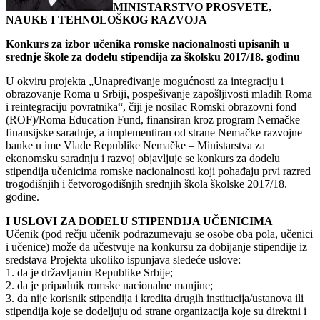
MINISTARSTVO PROSVETE,
NAUKE I TEHNOLOŠKOG RAZVOJA
Konkurs za izbor učenika romske nacionalnosti upisanih u
srednje škole za dodelu stipendija za školsku 2017/18. godinu
U okviru projekta „Unapređivanje mogućnosti za integraciju i
obrazovanje Roma u Srbiji, pospešivanje zapošljivosti mladih Roma
i reintegraciju povratnika“, čiji je nosilac Romski obrazovni fond
(ROF)/Roma Education Fund, finansiran kroz program Nemačke
finansijske saradnje, a implementiran od strane Nemačke razvojne
banke u ime Vlade Republike Nemačke – Ministarstva za
ekonomsku saradnju i razvoj objavljuje se konkurs za dodelu
stipendija učenicima romske nacionalnosti koji pohađaju prvi razred
trogodišnjih i četvorogodišnjih srednjih škola školske 2017/18.
godine.
I USLOVI ZA DODELU STIPENDIJA UČENICIMA
Učenik (pod rečju učenik podrazumevaju se osobe oba pola, učenici
i učenice) može da učestvuje na konkursu za dobijanje stipendije iz
sredstava Projekta ukoliko ispunjava sledeće uslove:
1. da je državljanin Republike Srbije;
2. da je pripadnik romske nacionalne manjine;
3. da nije korisnik stipendija i kredita drugih institucija/ustanova ili
stipendija koje se dodeljuju od strane organizacija koje su direktni i