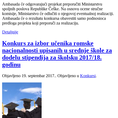
Ambasada će odgovarajući projekat preporučiti Ministarstvu
spoljnih poslova Republike Češke. Na osnovu ocene stručne
komisije, Ministarstvo će odlučiti o njegovoj eventualnoj realizaciji.
Ambasada će o rezultatu konkursa obavestiti samo podnosioca
predloga projekta koji preporuči za realizaciju.
Detaljnije
Konkurs za izbor učenika romske
nacionalnosti upisanih u srednje škole za
dodelu stipendija za školsku 2017/18.
godinu
Objavljeno
19. septembar 2017.
. Objavljeno u
Konkursi
.