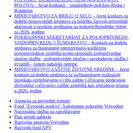
POLOVA – Javni konkursi – unapređenje položaja Roma i
Romkinja
MINISTARSTVO ZA BRIGU O SELU – Javni konkurs za
dodelu bespovratnih sredstava za podršku razvoja privrednih
aktivnosti u seoskim sredinama na teritoriji Republike Srbije
za 2026. godinu
POKRAJINSKI SEKRETARIJAT ZA POLJOPRIVREDU,
VODOPRIVREDU I ŠUMARSTVO – Konkurs za dodelu
sredstava za finansiranje intenziviranja korišćenja
poljoprivrednog zemljišta kojim raspolažu poljoprivredne
stručne službe , poljoprivredne stručne i savetodavne službe i
iri tamiš ‒ putem nabavke opreme
MINISTARSTVO ZAŠTITE ŽIVOTNE SREDINE – Javni
konkurs za dodelu sredstava za su/finansiranje realizacije
projekata ozelenjavanja u cilju zaštite i očuvanja predeonog
diverziteta i očuvanja i zaštite zemljišta kao prirodnog resursa
u 2026. godini
Agencija za privredne registre
Fond "Evropski poslovi" Autonomne pokrajine Vojvodine
Nacionalna služba za zapošljavanje
Plan javnih nabavki
Razvojna agencija Vojvodine
Razvojni fond APV