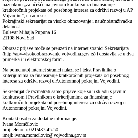
naznakom „za učešće na javnom konkursu za finansiranje
kratkoročnih projekata od posebnog interesa za održivi razvoj u AP
Vojvodini”, na adresu:
Pokrajinski sekretarijat za visoko obrazovanje i naučnoistraživačku
delatnost
Bulevar Mihajla Pupuna 16
21108 Novi Sad
Obrazac prijave može se preuzeti na internet stranici Sekretarijata
(http://apv-visokoobrazovanje.vojvodina.gov.rs) i dostavlja se u dva
primerka i u elektronskoj formi.
Na pomenutoj internet stranici nalazi se i tekst Pravilnika o
kriterijumima za finansiranje kratkoročnih projekata od posebnog
interesa za održivi razvoj u Autonomnoj pokrajini Vojvodini.
Sekretarijat će razmatrati samo prijave koje su u skladu s javnim
konkursom i Pravilnikom o kriterijumima za finansiranje
kratkoročnih projekata od posebnog interesa za održivi razvoj u
Autonomnoj pokrajini Vojvodini.
Kontakt osoba za dodatne informacije:
Ivana Momčilović
broj telefona: 021/487-45-50
imejl: ivana.momcilovic@vojvodina.gov.rs