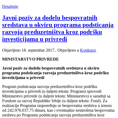
Detaljnije
Javni poziv za dodelu bespovratnih
sredstava u okviru programa podsticanja
razvoja preduzetništva kroz podršku
investicijama u privredi
Objavljeno
18. septembar 2017.
. Objavljeno u
Konkursi
.
MINISTARSTVO PRIVREDE
Javni poziv za dodelu bespovratnih sredstava u okviru
programa podsticanja razvoja preduzetništva kroz podršku
investicijama u privredi
Program podsticanja razvoja preduzetništva kroz podršku
investicijama u privredi (u daljem tekstu: Program) sprovodi
Ministarstvo privrede (u daljem tekstu: Ministarstvo) u saradnji sa
Fondom za razvoj Republike Srbije (u daljem tekstu: Fond). Za
realizaciju Programa raspoređuju se bespovratna sredstva u iznosu
od 242.976.037,75 dinara, kao i eventualno neutrošena bespovratna
sredstva po Programu podsticanja razvoja preduzetništva kroz