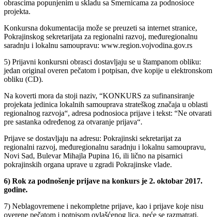
obrascima popunjenim u skladu sa Smernicama za podnosioce
projekta.
Konkursna dokumentacija može se preuzeti sa internet stranice,
Pokrajinskog sekretarijata za regionalni razvoj, međuregionalnu
saradnju i lokalnu samoupravu: www.region.vojvodina.gov.rs
5) Prijavni konkursni obrasci dostavljaju se u štampanom obliku:
jedan original overen pečatom i potpisan, dve kopije u elektronskom
obliku (CD).
Na koverti mora da stoji naziv, “KONKURS za sufinansiranje
projekata jedinica lokalnih samouprava strateškog značaja u oblasti
regionalnog razvoja“, adresa podnosioca prijave i tekst: “Ne otvarati
pre sastanka određenog za otvaranje prijava“.
Prijave se dostavljaju na adresu: Pokrajinski sekretarijat za
regionalni razvoj, međuregionalnu saradnju i lokalnu samoupravu,
Novi Sad, Bulevar Mihajla Pupina 16, ili lično na pisarnici
pokrajinskih organa uprave u zgradi Pokrajinske vlade.
6) Rok za podnošenje prijave na konkurs je 2. oktobar 2017.
godine.
7) Neblagovremene i nekompletne prijave, kao i prijave koje nisu
overene pečatom i potpisom ovlašćenog lica, neće se razmatrati.