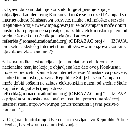
5. Izjavu da kandidat nije korisnik druge stipendije koja je
objavljena kao deo ovog Konkursa i može se preuzeti i štampati sa
internet adrese Ministarstva prosvete, nauke i tehnološkog razvoja
Republike Srbije (www.mpn.gov.rs) ili se odštampana može dobiti
poštom kao preporučena pošiljka, na zahtev elektronskim putem od
srednje škole koju učenik pohađa (mejl adresa:
refserbia@romaeducationfund.org) (OBRAZAC broj 4. – IZJAVA,
preuzeti na sledećoj Internet strani http://www.mpn.gov.rs/konkursi-
i-javni-pozivi/o- konkursi/);
6. Izjavu roditelja/staratelja da je kandidat pripadnik romske
nacionalne manjine koja je objavljena kao deo ovog Konkursa i
može se preuzeti i štampati sa internet adrese Ministarstva prosvete,
nauke i tehnološkog razvoja Republike Srbije ili se odštampana
može dobiti poštom na zahtev elektronskim putem od srednje škole
koju učenik pohađa (mejl adresa:
refserbia@romaeducationfund.org) (OBRAZAC broj 5. – IZJAVA
o pripadnosti romskoj nacionalnoj manjini, preuzeti na sledećoj
Internet strani http://www.mpn.gov.rs/konkursi-i-javni-pozivi/o-
konkursi/ );
7. Original ili fotokopiju Uverenja o državljanstvu Republike Srbije
učenika, bez obzira na datum izdavanja;