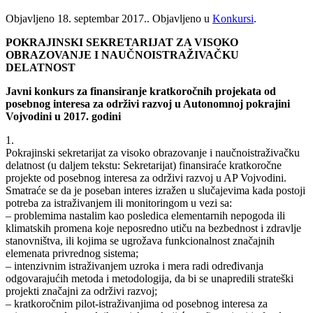
Objavljeno
18. septembar 2017.
. Objavljeno u
Konkursi
.
POKRAJINSKI SEKRETARIJAT ZA VISOKO
OBRAZOVANJE I NAUČNOISTRAŽIVAČKU
DELATNOST
Javni konkurs za finansiranje kratkoročnih projekata od
posebnog interesa za održivi razvoj u Autonomnoj pokrajini
Vojvodini u 2017. godini
1.
Pokrajinski sekretarijat za visoko obrazovanje i naučnoistraživačku
delatnost (u daljem tekstu: Sekretarijat) finansiraće kratkoročne
projekte od posebnog interesa za održivi razvoj u AP Vojvodini.
Smatraće se da je poseban interes izražen u slučajevima kada postoji
potreba za istraživanjem ili monitoringom u vezi sa:
– problemima nastalim kao posledica elementarnih nepogoda ili
klimatskih promena koje neposredno utiču na bezbednost i zdravlje
stanovništva, ili kojima se ugrožava funkcionalnost značajnih
elemenata privrednog sistema;
– intenzivnim istraživanjem uzroka i mera radi određivanja
odgovarajućih metoda i metodologija, da bi se unapredili strateški
projekti značajni za održivi razvoj;
– kratkoročnim pilot-istraživanjima od posebnog interesa za