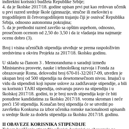
indirektni korisnici budžeta Republike Srbije;
4. da je školske 2017/18. godine upisan prvi put kao redovan učenik
u prvi razred srednje škole (gimnazije, stručne ili mešovite) u
trogodišnjem ili četvorogodišnjem trajanju čiji je osnivač Republika
Srbija, odnosno autonomna pokrajina;
5. da je prethodni razred završio sa opštim uspehom, odnosno,
prosečnom ocenom od 2,50 do 3,50 i da iz vladanja ima najmanje
ocenu dobro (3).
Broj i visina učeničkih stipendija utvrđuje se prema raspoloživim
sredstvima u okviru Projekta za 2017/18. školsku godinu.
U skladu sa članom 3 . Memoranduma o saradnji između
Ministarstva prosvete, nauke i tehnološkog razvoja i Fonda za
obrazovanje Roma, delovodni broj 670-01-32/2017-09, utvrđen je
ukupan broj od 500 stipendija na desetomesečnom nivou. Imajući u
vidu da stipendisti koji ispune uslove za zadržavanje stipendije, a bili
su korisnici TARI stipendija, ostvaruju pravo na stipendiju i u
školskoj 2017/18. godini, to je broj novih stipendija koje će biti
ponuđene kandidatima za školsku 2017/18. veoma skroman i neće
preći 150 stipendija. Konačan broj stipendija će se utvrditi po
završetku Konkursa za izbor učenika romske nacionalnosti upisanih
u srednje škole za dodelu stipendija za školsku 2017/18. godinu.
II OBAVEZE KORISNIKA STIPENDIJE