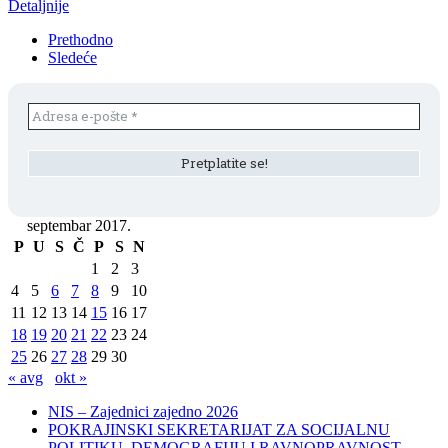
Detaljnije
Prethodno
Sledeće
septembar 2017.
P
U
S
Č
P
S
N
1
2
3
4
5
6
7
8
9
10
11
12
13
14
15
16
17
18
19
20
21
22
23
24
25
26
27
28
29
30
« avg
okt »
NIS – Zajednici zajedno 2026
POKRAJINSKI SEKRETARIJAT ZA SOCIJALNU
POLITIKU, DEMOGRAFIJU I RAVNOPRAVNOST