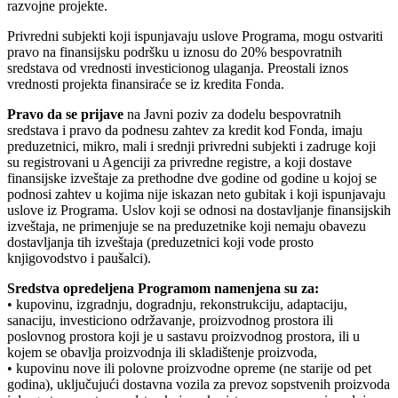
razvojne projekte.
Privredni subjekti koji ispunjavaju uslove Programa, mogu ostvariti
pravo na finansijsku podršku u iznosu do 20% bespovratnih
sredstava od vrednosti investicionog ulaganja. Preostali iznos
vrednosti projekta finansiraće se iz kredita Fonda.
Pravo da se prijave
na Javni poziv za dodelu bespovratnih
sredstava i pravo da podnesu zahtev za kredit kod Fonda, imaju
preduzetnici, mikro, mali i srednji privredni subjekti i zadruge koji
su registrovani u Agenciji za privredne registre, a koji dostave
finansijske izveštaje za prethodne dve godine od godine u kojoj se
podnosi zahtev u kojima nije iskazan neto gubitak i koji ispunjavaju
uslove iz Programa. Uslov koji se odnosi na dostavljanje finansijskih
izveštaja, ne primenjuje se na preduzetnike koji nemaju obavezu
dostavljanja tih izveštaja (preduzetnici koji vode prosto
knjigovodstvo i paušalci).
Sredstva opredeljena Programom namenjena su za:
• kupovinu, izgradnju, dogradnju, rekonstrukciju, adaptaciju,
sanaciju, investiciono održavanje, proizvodnog prostora ili
poslovnog prostora koji je u sastavu proizvodnog prostora, ili u
kojem se obavlja proizvodnja ili skladištenje proizvoda,
• kupovinu nove ili polovne proizvodne opreme (ne starije od pet
godina), uključujući dostavna vozila za prevoz sopstvenih proizvoda