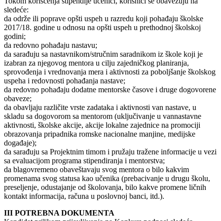
Tokom korišćenja stipendije učenici, korisnici se obavezuju na
sledeće:
da održe ili poprave opšti uspeh u razredu koji pohađaju školske
2017/18. godine u odnosu na opšti uspeh u prethodnoj školskoj
godini;
da redovno pohađaju nastavu;
da sarađuju sa nastavnikom/stručnim saradnikom iz škole koji je
izabran za njegovog mentora u cilju zajedničkog planiranja,
sprovođenja i vrednovanja mera i aktivnosti za poboljšanje školskog
uspeha i redovnosti pohađanja nastave;
da redovno pohađaju dodatne mentorske časove i druge dogovorene
obaveze;
da obavljaju različite vrste zadataka i aktivnosti van nastave, u
skladu sa dogovorom sa mentorom (uključivanje u vannastavne
aktivnosti, školske akcije, akcije lokalne zajednice na promociji
obrazovanja pripadnika romske nacionalne manjine, medijske
događaje);
da sarađuju sa Projektnim timom i pružaju tražene informacije u vezi
sa evaluacijom programa stipendiranja i mentorstva;
da blagovremeno obaveštavaju svog mentora o bilo kakvim
promenama svog statusa kao učenika (prebacivanje u drugu školu,
preseljenje, odustajanje od školovanja, bilo kakve promene ličnih
kontakt informacija, računa u poslovnoj banci, itd.).
III POTREBNA DOKUMENTA