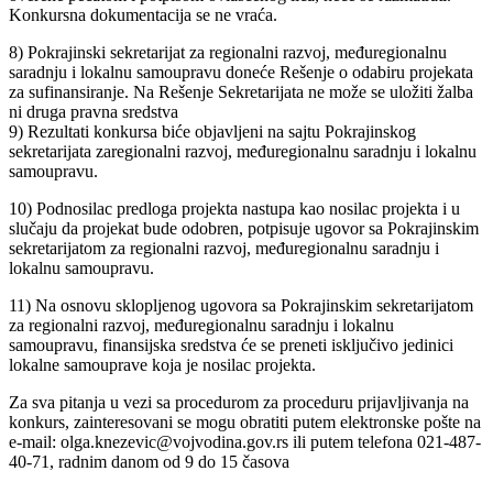
Konkursna dokumentacija se ne vraća.
8) Pokrajinski sekretarijat za regionalni razvoj, međuregionalnu
saradnju i lokalnu samoupravu doneće Rešenje o odabiru projekata
za sufinansiranje. Na Rešenje Sekretarijata ne može se uložiti žalba
ni druga pravna sredstva
9) Rezultati konkursa biće objavljeni na sajtu Pokrajinskog
sekretarijata zaregionalni razvoj, međuregionalnu saradnju i lokalnu
samoupravu.
10) Podnosilac predloga projekta nastupa kao nosilac projekta i u
slučaju da projekat bude odobren, potpisuje ugovor sa Pokrajinskim
sekretarijatom za regionalni razvoj, međuregionalnu saradnju i
lokalnu samoupravu.
11) Na osnovu sklopljenog ugovora sa Pokrajinskim sekretarijatom
za regionalni razvoj, međuregionalnu saradnju i lokalnu
samoupravu, finansijska sredstva će se preneti isključivo jedinici
lokalne samouprave koja je nosilac projekta.
Za sva pitanja u vezi sa procedurom za proceduru prijavljivanja na
konkurs, zainteresovani se mogu obratiti putem elektronske pošte na
e-mail: olga.knezevic@vojvodina.gov.rs ili putem telefona 021-487-
40-71, radnim danom od 9 do 15 časova