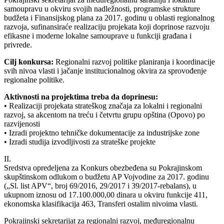
samoupravu u okviru svojih nadležnosti, programske strukture
budžeta i Finansijskog plana za 2017. godinu u oblasti regionalnog
razvoja, sufinansiraće realizaciju projekata koji doprinose razvoju
efikasne i moderne lokalne samouprave u funkciji građana i
privrede.
Cilj konkursa:
Regionalni razvoj politike planiranja i koordinacije
svih nivoa vlasti i jačanje institucionalnog okvira za sprovođenje
regionalne politike.
Aktivnosti na projektima treba da doprinesu:
• Realizaciji projekata strateškog značaja za lokalni i regionalni
razvoj, sa akcentom na treću i četvrtu grupu opština (Opovo) po
razvijenosti
• Izradi projektno tehničke dokumentacije za industrijske zone
• Izradi studija izvodljivosti za strateške projekte
II.
Sredstva opredeljena za Konkurs obezbeđena su Pokrajinskom
skupštinskom odlukom o budžetu AP Vojvodine za 2017. godinu
(„Sl. list APV“, broj 69/2016, 29/2017 i 39/2017-rebalans), u
ukupnom iznosu od 17.100.000,00 dinara u okviru funkcije 411,
ekonomska klasifikacija 463, Transferi ostalim nivoima vlasti.
Pokrajinski sekretarijat za regionalni razvoj, međuregionalnu