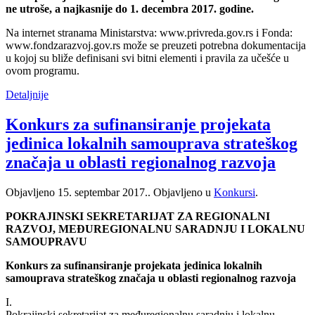
ne utroše, a najkasnije do 1. decembra 2017. godine.
Na internet stranama Ministarstva: www.privreda.gov.rs i Fonda:
www.fondzarazvoj.gov.rs može se preuzeti potrebna dokumentacija
u kojoj su bliže definisani svi bitni elementi i pravila za učešće u
ovom programu.
Detaljnije
Konkurs za sufinansiranje projekata
jedinica lokalnih samouprava strateškog
značaja u oblasti regionalnog razvoja
Objavljeno
15. septembar 2017.
. Objavljeno u
Konkursi
.
POKRAJINSKI SEKRETARIJAT ZA REGIONALNI
RAZVOJ, MEĐUREGIONALNU SARADNJU I LOKALNU
SAMOUPRAVU
Konkurs za sufinansiranje projekata jedinica lokalnih
samouprava strateškog značaja u oblasti regionalnog razvoja
I.
Pokrajinski sekretarijat za međuregionalnu saradnju i lokalnu