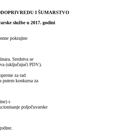
VODOPRIVREDU I ŠUMARSTVO
arske službe u 2017. godini
nomne pokrajine
nara. Sredstva se
ova (uključujući PDV).
 opreme za rad
va putem konkursa za
ine) s
kcionisanje poljočuvarske
godine.