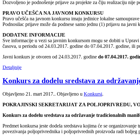
Dozvoljeno je podnošenje prijave za projekte za čiju realizaciju nije
PRAVO UČEŠĆA NA JAVNOM KONKURSU
Pravo učešća na javnom konkursu imaju jedinice lokalne samouprave 
Podnosilac prijave može da podnese samo jednu (1) prijavu na javni 
DODATNE INFORMACIJE
Sve informacije u vezi sa javnim konkursom mogu se dobiti u Upravi
časova, u periodu od 24.03.2017. godine do 07.04.2017. godine, ili 
Javni konkurs je otvoren od 24.03.2017. godine
do 07.04.2017. godi
Detaljnije
Konkurs za dodelu sredstava za održavanje
Objavljeno
21. mart 2017.
. Objavljeno u
Konkursi
.
POKRAJINSKI SEKRETARIJAT ZA POLJOPRIVREDU, 
Konkurs za dodelu sredstava za održavanje tradicionalnih manifes
Predmet konkursa jeste dodela sredstava kojima će se organizovanje tra
povezivanja poljoprivrednika i poljoprivrednih proizvoda radi boljeg p