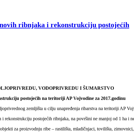
novih ribnjaka i rekonstrukciju postojećih
POLJOPRIVREDU, VODOPRIVREDU I ŠUMARSTVO
strukciju postojećih na teritoriji AP Vojvodine za 2017.godinu
privrednog zemljišta u cilju unapređenja ribarstva na teritoriji AP Vo
 rekonstrukciju postojećih ribnjaka, na površini ne manjoj od 1 ha i ne 
kti za proizvodnju ribe – rastilišta, mladičnjaci, tovilišta, zimovnici, 