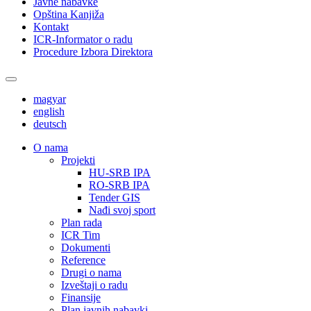
Javne nabavke
Opština Kanjiža
Kontakt
ICR-Informator o radu
Procedure Izbora Direktora
magyar
english
deutsch
О nama
Projekti
HU-SRB IPA
RO-SRB IPA
Tender GIS
Nađi svoj sport
Plan rada
ICR Tim
Dokumenti
Reference
Drugi o nama
Izveštaji o radu
Finansije
Plan javnih nabavki