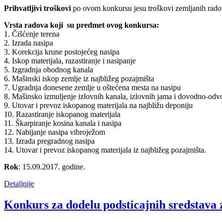
Prihvatljivi troškovi
po ovom konkursu jesu troškovi zemljanih radov
Vrsta radova koji su predmet ovog konkursa:
1. Čišćenje terena
2. Izrada nasipa
3. Korekcija krune postojećeg nasipa
4. Iskop materijala, razastiranje i nasipanje
5. Izgradnja obodnog kanala
6. Mašinski iskop zemlje iz najbližeg pozajmišta
7. Ugradnja donesene zemlje u oštećena mesta na nasipu
8. Mašinsko izmuljenje izlovnih kanala, izlovnih jama i dovodno-od
9. Utovar i prevoz iskopanog materijala na najbližu deponiju
10. Razastiranje iskopanog materijala
11. Škarpiranje kosina kanala i nasipa
12. Nabijanje nasipa vibroježom
13. Izrada pregradnog nasipa
14. Utovar i prevoz iskopanog materijala iz najbližeg pozajmišta.
Rok
: 15.09.2017. godine.
Detaljnije
Konkurs za dodelu podsticajnih sredstava 