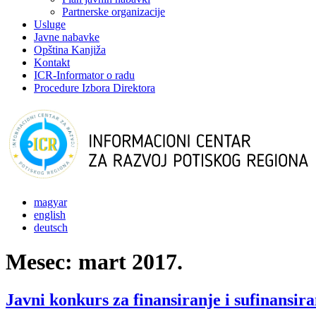
Partnerske organizacije
Usluge
Javne nabavke
Opština Kanjiža
Kontakt
ICR-Informator o radu
Procedure Izbora Direktora
magyar
english
deutsch
Mesec:
mart 2017.
Javni konkurs za finansiranje i sufinansira