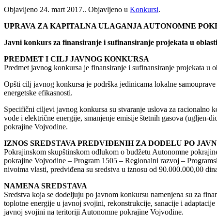
Objavljeno
24. mart 2017.
. Objavljeno u
Konkursi
.
UPRAVA ZA KAPITALNA ULAGANJA AUTONOMNE POK
Javni konkurs za finansiranje i sufinansiranje projekata u oblasti
PREDMET I CILJ JAVNOG KONKURSA
Predmet javnog konkursa je finansiranje i sufinansiranje projekata u o
Opšti cilj javnog konkursa je podrška jedinicama lokalne samouprave n
energetske efikasnosti.
Specifični ciljevi javnog konkursa su stvaranje uslova za racionalno ko
vode i električne energije, smanjenje emisije štetnih gasova (ugljen
pokrajine Vojvodine.
IZNOS SREDSTAVA PREDVIĐENIH ZA DODELU PO JA
Pokrajinskom skupštinskom odlukom o budžetu Autonomne pokrajine V
pokrajine Vojvodine – Program 1505 – Regionalni razvoj – Programska 
nivoima vlasti, predviđena su sredstva u iznosu od 90.000.000,00 dinara
NAMENA SREDSTAVA
Sredstva koja se dodeljuju po javnom konkursu namenjena su za finansir
toplotne energije u javnoj svojini, rekonstrukcije, sanacije i adaptaci
javnoj svojini na teritoriji Autonomne pokrajine Vojvodine.