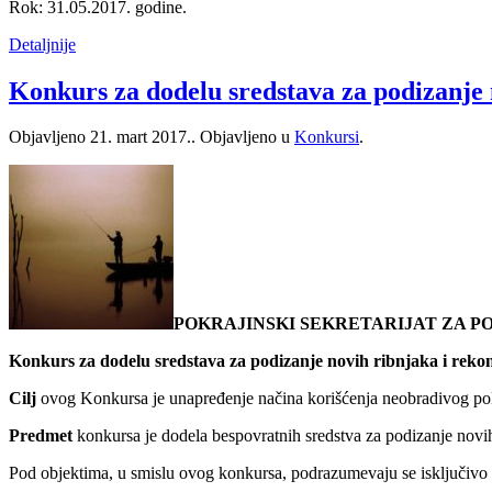
Rok: 31.05.2017. godine.
Detaljnije
Konkurs za dodelu sredstava za podizanje 
Objavljeno
21. mart 2017.
. Objavljeno u
Konkursi
.
POKRAJINSKI SEKRETARIJAT ZA 
Konkurs za dodelu sredstava za podizanje novih ribnjaka i rekon
Cilj
ovog Konkursa je unapređenje načina korišćenja neobradivog poljo
Predmet
konkursa je dodela bespovratnih sredstva za podizanje novih i
Pod objektima, u smislu ovog konkursa, podrazumevaju se isključivo obje