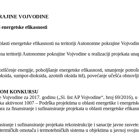
RAJINE VOJVODINE
 energetske efikasnosti
blasti energetske efikasnosti na teritoriji Autonomne pokrajine Vojvodin
a teritoriji Autonomne pokrajine Vojvodine u realizaciji projekata unap
rišćenje energije, poboljšanje energetske efikasnosti, smanjenje potrošnj
-dioksida, sumpor-dioksida, azotnih oksida itd), povećanje učešća obno
VNOM KONKURSU
ojvodine za 2017. godinu („Sl. list AP Vojvodine“, broj 69/2016), u
aktivnost 1007 – Podrška projektima u oblasti energetike i energetske 
 za finansiranje i sufinansiranje projekata u oblasti energetske efikasn
anje i sufinansiranje projekata rekonstrukcije i sanacije javne rasvete,
je termičkih omotača i termotehničkih sistema u objektima u javnoj svojin