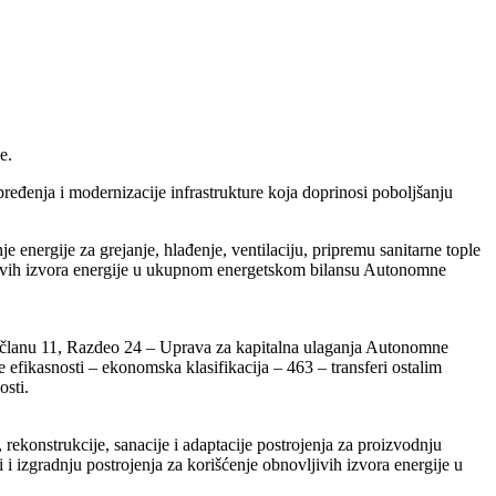
e.
ređenja i modernizacije infrastrukture koja doprinosi poboljšanju
e energije za grejanje, hlađenje, ventilaciju, pripremu sanitarne tople
vljivih izvora energije u ukupnom energetskom bilansu Autonomne
 članu 11, Razdeo 24 – Uprava za kapitalna ulaganja Autonomne
efikasnosti – ekonomska klasifikacija – 463 – transferi ostalim
osti.
 rekonstrukcije, sanacije i adaptacije postrojenja za proizvodnju
i i izgradnju postrojenja za korišćenje obnovljivih izvora energije u