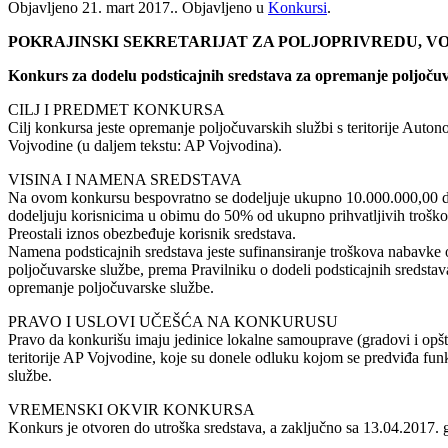
Objavljeno
21. mart 2017.
. Objavljeno u
Konkursi
.
POKRAJINSKI SEKRETARIJAT ZA POLJOPRIVREDU, 
Konkurs za dodelu podsticajnih sredstava za opremanje poljočuv
CILJ I PREDMET KONKURSA
Cilj konkursa jeste opremanje poljočuvarskih službi s teritorije Auto
Vojvodine (u daljem tekstu: AP Vojvodina).
VISINA I NAMENA SREDSTAVA
Na ovom konkursu bespovratno se dodeljuje ukupno 10.000.000,00 di
dodeljuju korisnicima u obimu do 50% od ukupno prihvatljivih trošk
Preostali iznos obezbeđuje korisnik sredstava.
Namena podsticajnih sredstava jeste sufinansiranje troškova nabavke
poljočuvarske službe, prema Pravilniku o dodeli podsticajnih sredsta
opremanje poljočuvarske službe.
PRAVO I USLOVI UČEŠĆA NA KONKURUSU
Pravo da konkurišu imaju jedinice lokalne samouprave (gradovi i opšt
teritorije AP Vojvodine, koje su donele odluku kojom se predviđa fun
službe.
VREMENSKI OKVIR KONKURSA
Konkurs je otvoren do utroška sredstava, a zaključno sa 13.04.2017. 