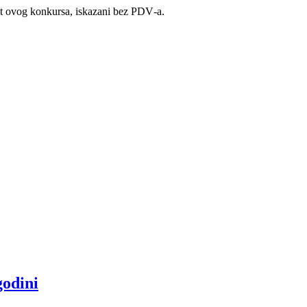
et ovog konkursa, iskazani bez PDV‐a.
godini