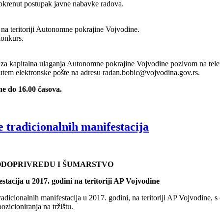
 pokrenut postupak javne nabavke radova.
na teritoriji Autonomne pokrajine Vojvodine.
konkurs.
 za kapitalna ulaganja Autonomne pokrajine Vojvodine pozivom na tel
putem elektronske pošte na adresu radan.bobic@vojvodina.gov.rs.
ne do 16.00 časova.
 tradicionalnih manifestacija
VODOPRIVREDU I ŠUMARSTVO
tacija u 2017. godini na teritoriji AP Vojvodine
dicionalnih manifestacija u 2017. godini, na teritoriji AP Vojvodine, s c
ozicioniranja na tržištu.