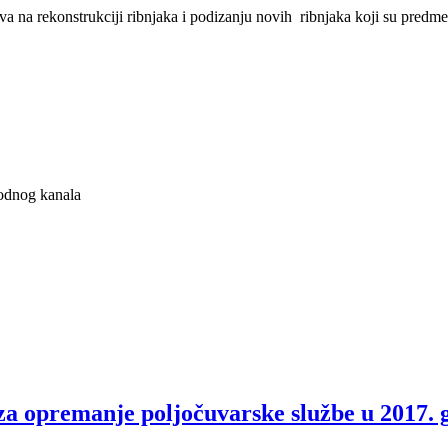
a na rekonstrukciji ribnjaka i podizanju novih ribnjaka koji su predm
vodnog kanala
za opremanje poljočuvarske službe u 2017. 