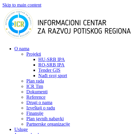
Skip to main content
О nama
Projekti
HU-SRB IPA
RO-SRB IPA
Tender GIS
Nađi svoj sport
Plan rada
ICR Tim
Dokumenti
Reference
Drugi o nama
Izveštaji o radu
Finansije
Plan javnih nabavki
Partnerske organizacije
Usluge