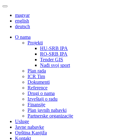
magyar
english
deutsch
О nama
Projekti
HU-SRB IPA
RO-SRB IPA
Tender GIS
Nađi svoj sport
Plan rada
ICR Tim
Dokumenti
Reference
Drugi o nama
Izveštaji o radu
Finansije
Plan javnih nabavki
Partnerske organizacije
Usluge
Javne nabavke
Opština Kanjiža
Kontakt