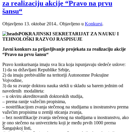
za realizaciju akcije “Pravo na prvu
šansu“
Objavljeno
13. oktobar 2014.
. Objavljeno u
Konkursi
.
POKRAJINSKI SEKRETARIJAT ZA NAUKU I
TEHNOLOŠKI RAZVOJ RASPISUJE
Javni konkurs za prijavljivanje projekata za realizaciju akcije
“Pravo na prvu šansu“
Pravo konkurisanja imaju sva lica koja ispunjavaju sledeće uslove:
1) da su državljani Republike Srbije,
2) da imaju prebivalište na teritoriji Autonomne Pokrajine
Vojvodine,
3) da su zvanje doktora nauka stekli u skladu sa barem jednim od
navedenih modaliteta:
– u okviru akreditovanih doktorskih studija,
– prema ranije važećim propisima,
– nostrifikacijom zvanja stečenog na studijama u inostranstvu prema
važećim propisima u zemlji sticanja zvanja,
– bez nostrifikacije zvanja stečenog na studijama u inostranstvu, ako
je ono stečeno na univerzitetu koji je među prvih 1000 prema
Šangajskoj listi,