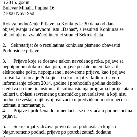
u 2015. godini
Bulevar Mihajla Pupina 16
21000 Novi Sad
Rok za podnošenje Prijave na Konkurs je 30 dana od dana
objavljivanja u dnevnom listu „Danas“, a rezultati Konkursa se
objavljuju na zvaničnoj internet stranici Sekretarijata.
2. Sekretarijat će o rezultatima konkursa pismeno obavestiti
Podnosioce prijave.
3. Prijave koje se dostave nakon navedenog roka, prijave sa
nepotpunom dokumentacijom, prijave poslate putem faksa ili
elektronske pošte, nepotpisane i neoverene prijave, kao i prijave
korisnika kojima je Pokrajinski sekretarijat za kulturu i javno
informisanje tokom 2014. godine i prethodnih godina dodelio
sredstva na ime finansiranja ili sufinansiranja programa i projekata u
kulturi u oblasti savremenog umetničkog stvaralaštva, a koji nisu
podneli izveštaj o njihovoj realizaciji u predviđenom roku neće se
uzimati u razmatranje.
4. Prijave i priložena dokumentacija se ne vraćaju podnosiocima
prijava.
5. Sekretarijat zadržava pravo da od podnosilaca koji su
blagovremeno podneli prijave po potrebi zatraži dodatnu