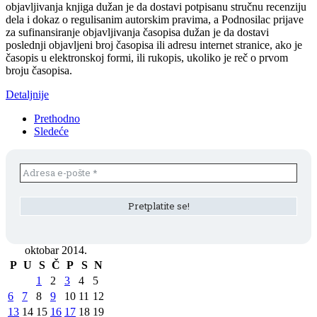
objavljivanja knjiga dužan je da dostavi potpisanu stručnu recenziju
dela i dokaz o regulisanim autorskim pravima, a Podnosilac prijave
za sufinansiranje objavljivanja časopisa dužan je da dostavi
poslednji objavljeni broj časopisa ili adresu internet stranice, ako je
časopis u elektronskoj formi, ili rukopis, ukoliko je reč o prvom
broju časopisa.
Detaljnije
Prethodno
Sledeće
oktobar 2014.
P
U
S
Č
P
S
N
1
2
3
4
5
6
7
8
9
10
11
12
13
14
15
16
17
18
19