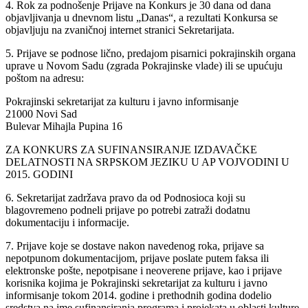
4. Rok za podnošenje Prijave na Konkurs je 30 dana od dana
objavljivanja u dnevnom listu „Danas“, a rezultati Konkursa se
objavljuju na zvaničnoj internet stranici Sekretarijata.
5. Prijave se podnose lično, predajom pisarnici pokrajinskih organa
uprave u Novom Sadu (zgrada Pokrajinske vlade) ili se upućuju
poštom na adresu:
Pokrajinski sekretarijat za kulturu i javno informisanje
21000 Novi Sad
Bulevar Mihajla Pupina 16
ZA KONKURS ZA SUFINANSIRANJE IZDAVAČKE
DELATNOSTI NA SRPSKOM JEZIKU U AP VOJVODINI U
2015. GODINI
6. Sekretarijat zadržava pravo da od Podnosioca koji su
blagovremeno podneli prijave po potrebi zatraži dodatnu
dokumentaciju i informacije.
7. Prijave koje se dostave nakon navedenog roka, prijave sa
nepotpunom dokumentacijom, prijave poslate putem faksa ili
elektronske pošte, nepotpisane i neoverene prijave, kao i prijave
korisnika kojima je Pokrajinski sekretarijat za kulturu i javno
informisanje tokom 2014. godine i prethodnih godina dodelio
sredstva na ime sufinansiranja programa i projekata u oblasti kulture,