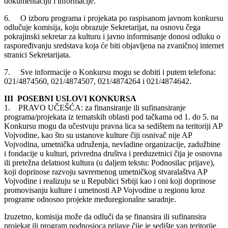
dokumentaciju i informacije.
6. O izboru programa i projekata po raspisanom javnom konkursu
odlučuje komisija, koju obrazuje Sekretarijat, na osnovu čega
pokrajinski sekretar za kulturu i javno informisanje donosi odluku o
raspoređivanju sredstava koja će biti objavljena na zvaničnoj internet
stranici Sekretarijata.
7. Sve informacije o Konkursu mogu se dobiti i putem telefona:
021/4874560, 021/4874507, 021/4874264 i 021/4874642.
III POSEBNI USLOVI KONKURSA
1. PRAVO UČEŠĆA: za finansiranje ili sufinansiranje
programa/projekata iz tematskih oblasti pod tačkama od 1. do 5. na
Konkursu mogu da učestvuju pravna lica sa sedištem na teritoriji AP
Vojvodine, kao što su ustanove kulture čiji osnivač nije AP
Vojvodina, umetnička udruženja, nevladine organizacije, zadužbine
i fondacije u kulturi, privredna društva i preduzetnici čija je osnovna
ili pretežna delatnost kultura (u daljem tekstu: Podnosilac prijave),
koji doprinose razvoju savremenog umetničkog stvaralaštva AP
Vojvodine i realizuju se u Republici Srbiji kao i oni koji doprinose
promovisanju kulture i umetnosti AP Vojvodine u regionu kroz
programe odnosno projekte međuregionalne saradnje.
Izuzetno, komisija može da odluči da se finansira ili sufinansira
projekat ili program podnosioca prijave čije je sedište van teritorije