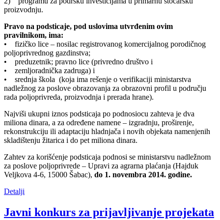
2) programu za podršku investicijama u primarnu stočarsku
proizvodnju.
Pravo na podsticaje, pod uslovima utvrđenim ovim
pravilnikom, ima:
• fizičko lice – nosilac registrovanog komercijalnog porodičnog
poljoprivrednog gazdinstva;
• preduzetnik; pravno lice (privredno društvo i
• zemljoradnička zadruga) i
• srednja škola (koja ima rešenje o verifikaciji ministarstva
nadležnog za poslove obrazovanja za obrazovni profil u području
rada poljoprivreda, proizvodnja i prerada hrane).
Najviši ukupni iznos podsticaja po podnosiocu zahteva je dva
miliona dinara, a za određene namene – izgradnju, proširenje,
rekonstrukciju ili adaptaciju hladnjača i novih objekata namenjenih
skladištenju žitarica i do pet miliona dinara.
Zahtev za korišćenje podsticaja podnosi se ministarstvu nadležnom
za poslove poljoprivrede – Upravi za agrarna plaćanja (Hajduk
Veljkova 4-6, 15000 Šabac),
do 1. novembra 2014. godine.
Detalji
Javni konkurs za prijavljivanje projekata