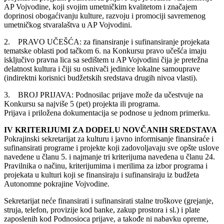
AP Vojvodine, koji svojim umetničkim kvalitetom i značajem
doprinosi obogaćivanju kulture, razvoju i promociji savremenog
umetničkog stvaralaštva u AP Vojvodini.
2. PRAVO UČEŠĆA: za finansiranje i sufinansiranje projekata
tematske oblasti pod tačkom 6. na Konkursu pravo učešća imaju
isključivo pravna lica sa sedištem u AP Vojvodini čija je pretežna
delatnost kultura i čiji su osnivači jedinice lokalne samouprave
(indirektni korisnici budžetskih sredstava drugih nivoa vlasti).
3. BROJ PRIJAVA: Podnosilac prijave može da učestvuje na
Konkursu sa najviše 5 (pet) projekta ili programa.
Prijava i priložena dokumentacija se podnose u jednom primerku.
IV KRITERIJUMI ZA DODELU NOVČANIH SREDSTAVA
Pokrajinski sekretarijat za kulturu i javno informisanje finansiraće i
sufinansirati programe i projekte koji zadovoljavaju sve opšte uslove
navedene u članu 5. i najmanje tri kriterijuma navedena u članu 24.
Pravilnika o načinu, kriterijumima i merilima za izbor programa i
projekata u kulturi koji se finansiraju i sufinansiraju iz budžeta
Autonomne pokrajine Vojvodine.
Sekretarijat neće finansirati i sufinansirati stalne troškove (grejanje,
struja, telefon, provizije kod banke, zakup prostora i sl.) i plate
zaposlenih kod Podnosioca prijave, a takođe ni nabavku opreme,