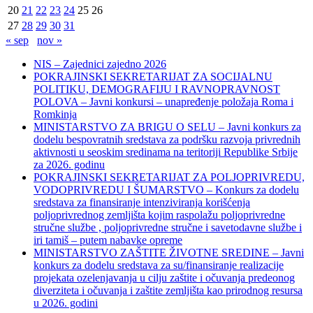
20
21
22
23
24
25
26
27
28
29
30
31
« sep
nov »
NIS – Zajednici zajedno 2026
POKRAJINSKI SEKRETARIJAT ZA SOCIJALNU
POLITIKU, DEMOGRAFIJU I RAVNOPRAVNOST
POLOVA – Javni konkursi – unapređenje položaja Roma i
Romkinja
MINISTARSTVO ZA BRIGU O SELU – Javni konkurs za
dodelu bespovratnih sredstava za podršku razvoja privrednih
aktivnosti u seoskim sredinama na teritoriji Republike Srbije
za 2026. godinu
POKRAJINSKI SEKRETARIJAT ZA POLJOPRIVREDU,
VODOPRIVREDU I ŠUMARSTVO – Konkurs za dodelu
sredstava za finansiranje intenziviranja korišćenja
poljoprivrednog zemljišta kojim raspolažu poljoprivredne
stručne službe , poljoprivredne stručne i savetodavne službe i
iri tamiš ‒ putem nabavke opreme
MINISTARSTVO ZAŠTITE ŽIVOTNE SREDINE – Javni
konkurs za dodelu sredstava za su/finansiranje realizacije
projekata ozelenjavanja u cilju zaštite i očuvanja predeonog
diverziteta i očuvanja i zaštite zemljišta kao prirodnog resursa
u 2026. godini