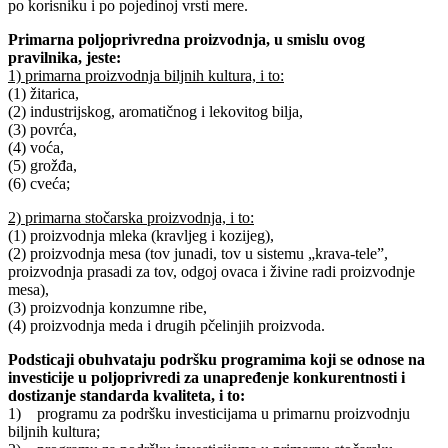
po korisniku i po pojedinoj vrsti mere.
Primarna poljoprivredna proizvodnja, u smislu ovog
pravilnika, jeste:
1) primarna proizvodnja biljnih kultura, i to:
(1) žitarica,
(2) industrijskog, aromatičnog i lekovitog bilja,
(3) povrća,
(4) voća,
(5) grožđa,
(6) cveća;
2) primarna stočarska proizvodnja, i to:
(1) proizvodnja mleka (kravljeg i kozijeg),
(2) proizvodnja mesa (tov junadi, tov u sistemu „krava-tele”,
proizvodnja prasadi za tov, odgoj ovaca i živine radi proizvodnje
mesa),
(3) proizvodnja konzumne ribe,
(4) proizvodnja meda i drugih pčelinjih proizvoda.
Podsticaji obuhvataju podršku programima koji se odnose na
investicije u poljoprivredi za unapređenje konkurentnosti i
dostizanje standarda kvaliteta, i to:
1) programu za podršku investicijama u primarnu proizvodnju
biljnih kultura;