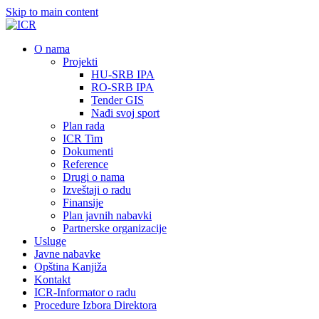
Skip to main content
О nama
Projekti
HU-SRB IPA
RO-SRB IPA
Tender GIS
Nađi svoj sport
Plan rada
ICR Tim
Dokumenti
Reference
Drugi o nama
Izveštaji o radu
Finansije
Plan javnih nabavki
Partnerske organizacije
Usluge
Javne nabavke
Opština Kanjiža
Kontakt
ICR-Informator o radu
Procedure Izbora Direktora