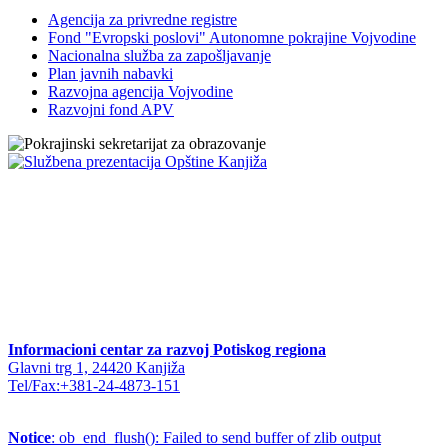
Agencija za privredne registre
Fond "Evropski poslovi" Autonomne pokrajine Vojvodine
Nacionalna služba za zapošljavanje
Plan javnih nabavki
Razvojna agencija Vojvodine
Razvojni fond APV
Informacioni centar za razvoj Potiskog regiona
Glavni trg 1, 24420 Kanjiža
Tel/Fax:+381-24-4873-151
Notice
: ob_end_flush(): Failed to send buffer of zlib output