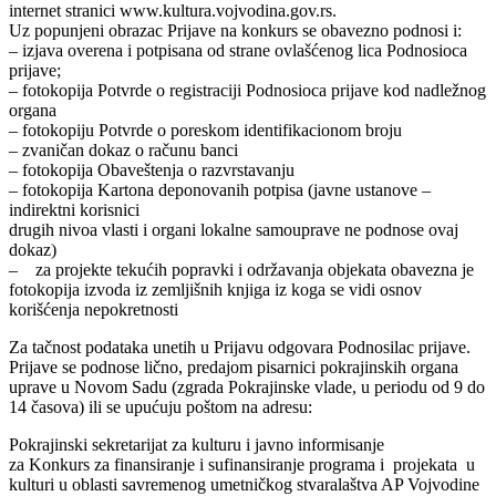
internet stranici www.kultura.vojvodina.gov.rs.
Uz popunjeni obrazac Prijave na konkurs se obavezno podnosi i:
– izjava overena i potpisana od strane ovlašćenog lica Podnosioca
prijave;
– fotokopija Potvrde o registraciji Podnosioca prijave kod nadležnog
organa
– fotokopiju Potvrde o poreskom identifikacionom broju
– zvaničan dokaz o računu banci
– fotokopija Obaveštenja o razvrstavanju
– fotokopija Kartona deponovanih potpisa (javne ustanove –
indirektni korisnici
drugih nivoa vlasti i organi lokalne samouprave ne podnose ovaj
dokaz)
– za projekte tekućih popravki i održavanja objekata obavezna je
fotokopija izvoda iz zemljišnih knjiga iz koga se vidi osnov
korišćenja nepokretnosti
Za tačnost podataka unetih u Prijavu odgovara Podnosilac prijave.
Prijave se podnose lično, predajom pisarnici pokrajinskih organa
uprave u Novom Sadu (zgrada Pokrajinske vlade, u periodu od 9 do
14 časova) ili se upućuju poštom na adresu:
Pokrajinski sekretarijat za kulturu i javno informisanje
za Konkurs za finansiranje i sufinansiranje programa i projekata u
kulturi u oblasti savremenog umetničkog stvaralaštva AP Vojvodine