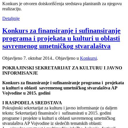
Konkurs je otvoren doiskorišćenja sredstava planiranih za njegovu
realizaciju.
Detaljnije
Konkurs za finansiranje i sufinansiranje
programa i projekata u kulturi u oblasti
savremenog umetničkog stvaralaštva
Objavljeno
7. oktobar 2014.
. Objavljeno u
Konkursi
.
POKRAJINSKI SEKRETARIJAT ZA KULTURU I JAVNO
INFORMISANJE
Konkurs za finansiranje i sufinansiranje programa i projekata
u kulturi u oblasti savremenog umetničkog stvaralaštva AP
Vojvodine u 2015. godini
I RASPODELA SREDSTAVA
Pokrajinski sekretarijat za kulturu i javno informisanje (u daljem
tekstu: Sekretarijat) finansiraće i sufinansirati u 2015. godini
programe i projekte u kulturi u oblasti savremenog umetničkog
stvaralaštva AP Vojvodine iz sledećih tematskih oblasti: