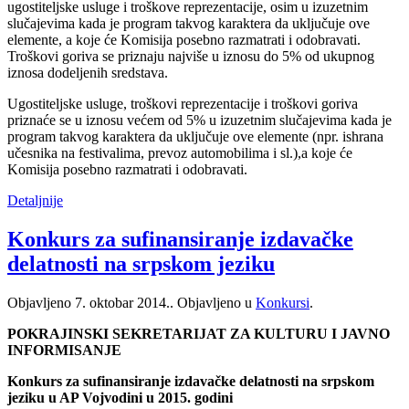
ugostiteljske usluge i troškove reprezentacije, osim u izuzetnim
slučajevima kada je program takvog karaktera da uključuje ove
elemente, a koje će Komisija posebno razmatrati i odobravati.
Troškovi goriva se priznaju najviše u iznosu do 5% od ukupnog
iznosa dodeljenih sredstava.
Ugostiteljske usluge, troškovi reprezentacije i troškovi goriva
priznaće se u iznosu većem od 5% u izuzetnim slučajevima kada je
program takvog karaktera da uključuje ove elemente (npr. ishrana
učesnika na festivalima, prevoz automobilima i sl.),a koje će
Komisija posebno razmatrati i odobravati.
Detaljnije
Konkurs za sufinansiranje izdavačke
delatnosti na srpskom jeziku
Objavljeno
7. oktobar 2014.
. Objavljeno u
Konkursi
.
POKRAJINSKI SEKRETARIJAT ZA KULTURU I JAVNO
INFORMISANJE
Konkurs za sufinansiranje izdavačke delatnosti na srpskom
jeziku u AP Vojvodini u 2015. godini