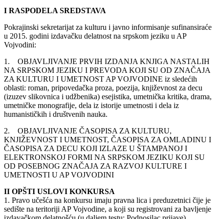
I RASPODELA SREDSTAVA
Pokrajinski sekretarijat za kulturu i javno informisanje sufinansiraće
u 2015. godini izdavačku delatnost na srpskom jeziku u AP
Vojvodini:
1. OBJAVLJIVANJE PRVIH IZDANJA KNJIGA NASTALIH
NA SRPSKOM JEZIKU I PREVODA KOJI SU OD ZNAČAJA
ZA KULTURU I UMETNOST AP VOJVODINE iz sledećih
oblasti: roman, pripovedačka proza, poezija, književnost za decu
(izuzev slikovnica i udžbenika) esejistika, umetnička kritika, drama,
umetničke monografije, dela iz istorije umetnosti i dela iz
humanističkih i društvenih nauka.
2. OBJAVLJIVANJE ČASOPISA ZA KULTURU,
KNJIŽEVNOST I UMETNOST, ČASOPISA ZA OMLADINU I
ČASOPISA ZA DECU KOJI IZLAZE U ŠTAMPANOJ I
ELEKTRONSKOJ FORMI NA SRPSKOM JEZIKU KOJI SU
OD POSEBNOG ZNAČAJA ZA RAZVOJ KULTURE I
UMETNOSTI U AP VOJVODINI
II OPŠTI USLOVI KONKURSA
1. Pravo učešća na konkursu imaju pravna lica i preduzetnici čije je
sedište na teritoriji AP Vojvodine, a koji su registrovani za bavljenje
izdavačkom delatnošću (u daljem testu: Podnosilac prijave).