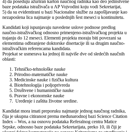
4) da poseduju ažuriran karton naučnog radnika kao deo jedinstvene
baze podataka istraživača u AP Vojvodini koju vodi Sekretarijat,
5) da su evidentirani u bazi Nacionalne službe za zapošljavanje kao
nezaposlena lica najmanje u poslednjih šest meseci u kontinuitetu.
Kandidati koji ispunjavaju navedene uslove podnose predlog
naučno-istraživačkog odnosno primenjeno-istraživačkog projekta u
trajanju do 12 meseci. Elementi projekta moraju biti povezani sa
elementima odbranjene doktorske disertacije ili sa drugim naučno-
istraživačkim referencama kandidata.
Projekat se usmerava ka jednoj ili najviše dve od sledećih naučnih
oblasti:
Tehničko-tehnološke nauke
Prirodno-matematičke nauke
Medicinske nauke i fizička kultura
Biotehnologija i poljoprivreda
Društvene i humanističke nauke
Pravne i ekonomske nauke
Uređenje i zaštita životne sredine.
Kandidat mora imati preporuku najmanje jednog naučnog radnika,
čija je ukupna citiranost prema međunarodnoj bazi Science Citation
Index – Wos, a na osnovu podataka Referalnog centra Matice
Srpske, odnosno baze podataka Sekretarijata, preko 10, ili čiji je