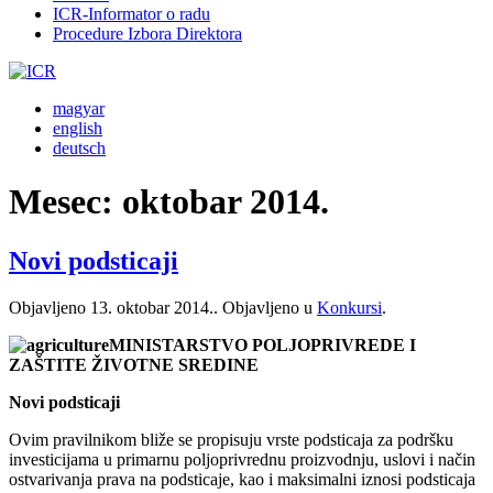
ICR-Informator o radu
Procedure Izbora Direktora
magyar
english
deutsch
Mesec:
oktobar 2014.
Novi podsticaji
Objavljeno
13. oktobar 2014.
. Objavljeno u
Konkursi
.
MINISTARSTVO POLJOPRIVREDE I
ZAŠTITE ŽIVOTNE SREDINE
Novi podsticaji
Ovim pravilnikom bliže se propisuju vrste podsticaja za podršku
investicijama u primarnu poljoprivrednu proizvodnju, uslovi i način
ostvarivanja prava na podsticaje, kao i maksimalni iznosi podsticaja