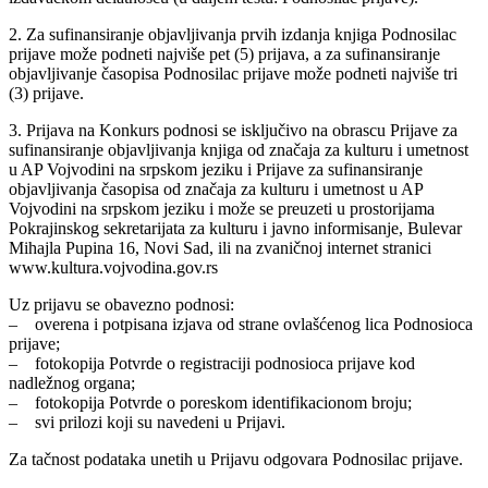
2. Za sufinansiranje objavljivanja prvih izdanja knjiga Podnosilac
prijave može podneti najviše pet (5) prijava, a za sufinansiranje
objavljivanje časopisa Podnosilac prijave može podneti najviše tri
(3) prijave.
3. Prijava na Konkurs podnosi se isključivo na obrascu Prijave za
sufinansiranje objavljivanja knjiga od značaja za kulturu i umetnost
u AP Vojvodini na srpskom jeziku i Prijave za sufinansiranje
objavljivanja časopisa od značaja za kulturu i umetnost u AP
Vojvodini na srpskom jeziku i može se preuzeti u prostorijama
Pokrajinskog sekretarijata za kulturu i javno informisanje, Bulevar
Mihajla Pupina 16, Novi Sad, ili na zvaničnoj internet stranici
www.kultura.vojvodina.gov.rs
Uz prijavu se obavezno podnosi:
– overena i potpisana izjava od strane ovlašćenog lica Podnosioca
prijave;
– fotokopija Potvrde o registraciji podnosioca prijave kod
nadležnog organa;
– fotokopija Potvrde o poreskom identifikacionom broju;
– svi prilozi koji su navedeni u Prijavi.
Za tačnost podataka unetih u Prijavu odgovara Podnosilac prijave.