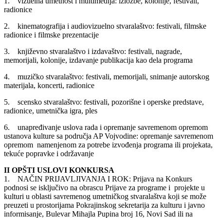
1. vizuelna umetnost i multimedija: izložbe, kolonije, festivali,
radionice
2. kinematografija i audiovizuelno stvaralaštvo: festivali, filmske
radionice i filmske prezentacije
3. književno stvaralaštvo i izdavaštvo: festivali, nagrade,
memorijali, kolonije, izdavanje publikacija kao dela programa
4. muzičko stvaralaštvo: festivali, memorijali, snimanje autorskog
materijala, koncerti, radionice
5. scensko stvaralaštvo: festivali, pozorišne i operske predstave,
radionice, umetnička igra, ples
6. unapređivanje uslova rada i opremanje savremenom opremom
ustanova kulture sa područja AP Vojvodine: opremanje savremenom
opremom namenjenom za potrebe izvođenja programa ili projekata,
tekuće popravke i održavanje
II OPŠTI USLOVI KONKURSA
1. NAČIN PRIJAVLJIVANJA I ROK: Prijava na Konkurs
podnosi se isključivo na obrascu Prijave za programe i projekte u
kulturi u oblasti savremenog umetničkog stvaralaštva koji se može
preuzeti u prostorijama Pokrajinskog sekretarija za kulturu i javno
informisanje, Bulevar Mihajla Pupina broj 16, Novi Sad ili na