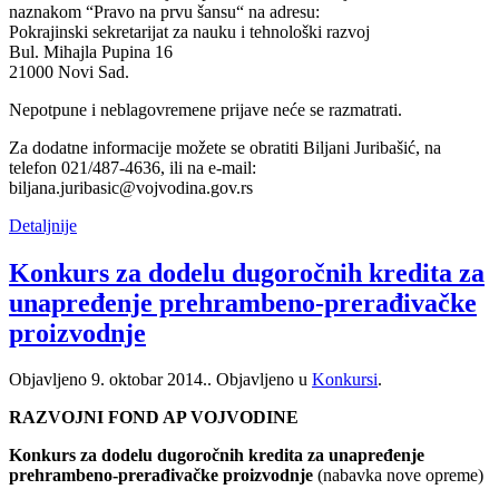
naznakom “Pravo na prvu šansu“ na adresu:
Pokrajinski sekretarijat za nauku i tehnološki razvoj
Bul. Mihajla Pupina 16
21000 Novi Sad.
Nepotpune i neblagovremene prijave neće se razmatrati.
Za dodatne informacije možete se obratiti Biljani Juribašić, na
telefon 021/487-4636, ili na e-mail:
biljana.juribasic@vojvodina.gov.rs
Detaljnije
Konkurs za dodelu dugoročnih kredita za
unapređenje prehrambeno-prerađivačke
proizvodnje
Objavljeno
9. oktobar 2014.
. Objavljeno u
Konkursi
.
RAZVOJNI FOND AP VOJVODINE
Konkurs za dodelu dugoročnih kredita za unapređenje
prehrambeno-prerađivačke proizvodnje
(nabavka nove opreme)