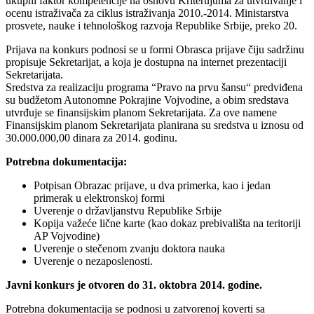
ukupni faktor kompetencije na osnovu Kriterujuma za utvrđivanje i
ocenu istraživača za ciklus istraživanja 2010.-2014. Ministarstva
prosvete, nauke i tehnološkog razvoja Republike Srbije, preko 20.
Prijava na konkurs podnosi se u formi Obrasca prijave čiju sadržinu
propisuje Sekretarijat, a koja je dostupna na internet prezentaciji
Sekretarijata.
Sredstva za realizaciju programa “Pravo na prvu šansu“ predviđena
su budžetom Autonomne Pokrajine Vojvodine, a obim sredstava
utvrđuje se finansijskim planom Sekretarijata. Za ove namene
Finansijskim planom Sekretarijata planirana su sredstva u iznosu od
30.000.000,00 dinara za 2014. godinu.
Potrebna dokumentacija:
Potpisan Obrazac prijave, u dva primerka, kao i jedan
primerak u elektronskoj formi
Uverenje o državljanstvu Republike Srbije
Kopija važeće lične karte (kao dokaz prebivališta na teritoriji
AP Vojvodine)
Uverenje o stečenom zvanju doktora nauka
Uverenje o nezaposlenosti.
Javni konkurs je otvoren do 31. oktobra 2014. godine.
Potrebna dokumentacija se podnosi u zatvorenoj koverti sa