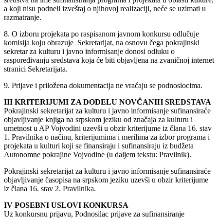
a koji nisu podneli izveštaj o njihovoj realizaciji, neće se uzimati u
razmatranje.
8. O izboru projekata po raspisanom javnom konkursu odlučuje
komisija koju obrazuje Sekretarijat, na osnovu čega pokrajinski
sekretar za kulturu i javno informisanje donosi odluku o
raspoređivanju sredstava koja će biti objavljena na zvaničnoj internet
stranici Sekretarijata.
9. Prijave i priložena dokumentacija ne vraćaju se podnosiocima.
III KRITERIJUMI ZA DODELU NOVČANIH SREDSTAVA
Pokrajinski sekretarijat za kulturu i javno informisanje sufinansiraće
objavljivanje knjiga na srpskom jeziku od značaja za kulturu i
umetnost u AP Vojvodini uzevši u obzir kriterijume iz člana 16. stav
1. Pravilnika o načinu, kriterijumima i merilima za izbor programa i
projekata u kulturi koji se finansiraju i sufinansiraju iz budžeta
Autonomne pokrajine Vojvodine (u daljem tekstu: Pravilnik).
Pokrajinski sekretarijat za kulturu i javno informisanje sufinansiraće
objavljivanje časopisa na srpskom jeziku uzevši u obzir kriterijume
iz člana 16. stav 2. Pravilnika.
IV POSEBNI USLOVI KONKURSA
Uz konkursnu prijavu, Podnosilac prijave za sufinansiranje