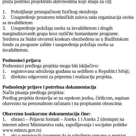
pruža podršku projektnim aktivnostima koje imaju za cilj:
1. Poboljšanje pristupačnosti fizičkog okruženja
2. Unapređenje prostorno tehničkih uslova rada organizacija osoba
sa invaliditetom
3. Unapređenje položaja osoba sa invaliditetom i drugih
marginalizovanih grupa kroz različite humanitarne programe.
Sredstva za Stalni otvoreni konkurs obezbeđena su u Budžetskom
fondu za programe zaštite i unapređenja položaja osoba sa
invaliditetom.
Podnosioci prijava
Podnosioci predloga projekta mogu biti isključivo:
1. registrovana udruženja građana sa sedištem u Republici Srbiji;
2. direktno odgovorni za pripremu i realizaciju projekta.
Podnošenje prijave i potrebna dokumentacija
Način pisanja predloga projekta:
Predlog projekta dostavlja se na srpskom jeziku, ćirilicom, napisan
obavezno na personalnom računaru i na propisanim obrascima
Obaveznu konkursnu dokumentaciju čine:
1. obrasci – Prijavni formati – Aneks 1 i Aneks 2 (dostupni na
internet adresi Ministarstva rada, zapošljavanja i socijalne politike
www.minrzs.gov.rs)
2. akt o registraciji (uverenje da je udruženje upisano u registar