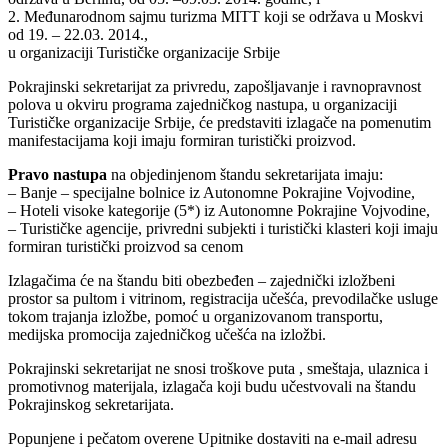
2. Međunarodnom sajmu turizma MITT koji se održava u Moskvi
od 19. – 22.03. 2014.,
u organizaciji Turističke organizacije Srbije
Pokrajinski sekretarijat za privredu, zapošljavanje i ravnopravnost
polova u okviru programa zajedničkog nastupa, u organizaciji
Turističke organizacije Srbije, će predstaviti izlagače na pomenutim
manifestacijama koji imaju formiran turistički proizvod.
Pravo nastupa
na objedinjenom štandu sekretarijata imaju:
– Banje – specijalne bolnice iz Autonomne Pokrajine Vojvodine,
– Hoteli visoke kategorije (5*) iz Autonomne Pokrajine Vojvodine,
– Turističke agencije, privredni subjekti i turistički klasteri koji imaju
formiran turistički proizvod sa cenom
Izlagačima će na štandu biti obezbeđen – zajednički izložbeni
prostor sa pultom i vitrinom, registracija učešća, prevodilačke usluge
tokom trajanja izložbe, pomoć u organizovanom transportu,
medijska promocija zajedničkog učešća na izložbi.
Pokrajinski sekretarijat ne snosi troškove puta , smeštaja, ulaznica i
promotivnog materijala, izlagača koji budu učestvovali na štandu
Pokrajinskog sekretarijata.
Popunjene i pečatom overene Upitnike dostaviti na e-mail adresu