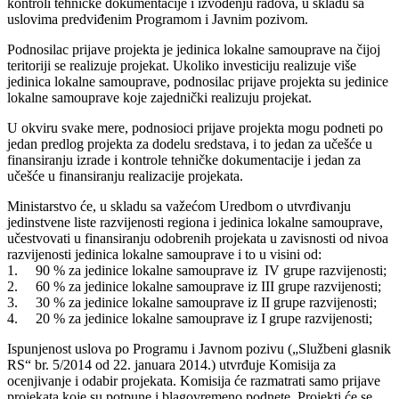
kontroli tehničke dokumentacije i izvođenju radova, u skladu sa
uslovima predviđenim Programom i Javnim pozivom.
Podnosilac prijave projekta je jedinica lokalne samouprave na čijoj
teritoriji se realizuje projekat. Ukoliko investiciju realizuje više
jedinica lokalne samouprave, podnosilac prijave projekta su jedinice
lokalne samouprave koje zajednički realizuju projekat.
U okviru svake mere, podnosioci prijave projekta mogu podneti po
jedan predlog projekta za dodelu sredstava, i to jedan za učešće u
finansiranju izrade i kontrole tehničke dokumentacije i jedan za
učešće u finansiranju realizacije projekata.
Ministarstvo će, u skladu sa važećom Uredbom o utvrđivanju
jedinstvene liste razvijenosti regiona i jedinica lokalne samouprave,
učestvovati u finansiranju odobrenih projekata u zavisnosti od nivoa
razvijenosti jedinica lokalne samouprave i to u visini od:
1. 90 % za jedinice lokalne samouprave iz IV grupe razvijenosti;
2. 60 % za jedinice lokalne samouprave iz III grupe razvijenosti;
3. 30 % za jedinice lokalne samouprave iz II grupe razvijenosti;
4. 20 % za jedinice lokalne samouprave iz I grupe razvijenosti;
Ispunjenost uslova po Programu i Javnom pozivu („Službeni glasnik
RS“ br. 5/2014 od 22. januara 2014.) utvrđuje Komisija za
ocenjivanje i odabir projekata. Komisija će razmatrati samo prijave
projekata koje su potpune i blagovremeno podnete. Projekti će se