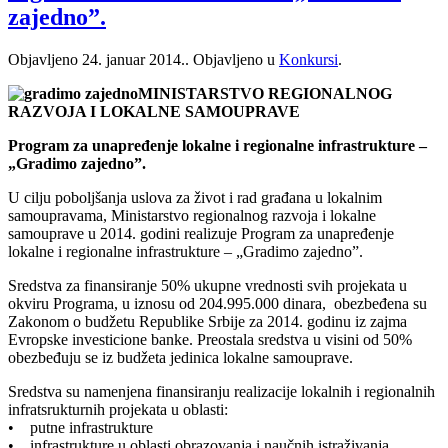
zajedno”.
Objavljeno
24. januar 2014.
. Objavljeno u
Konkursi
.
MINISTARSTVO REGIONALNOG
RAZVOJA I LOKALNE SAMOUPRAVE
Program za unapređenje lokalne i regionalne infrastrukture –
„Gradimo zajedno”.
U cilju poboljšanja uslova za život i rad građana u lokalnim
samoupravama, Ministarstvo regionalnog razvoja i lokalne
samouprave u 2014. godini realizuje Program za unapređenje
lokalne i regionalne infrastrukture – „Gradimo zajedno”.
Sredstva za finansiranje 50% ukupne vrednosti svih projekata u
okviru Programa, u iznosu od 204.995.000 dinara, obezbeđena su
Zakonom o budžetu Republike Srbije za 2014. godinu iz zajma
Evropske investicione banke. Preostala sredstva u visini od 50%
obezbeđuju se iz budžeta jedinica lokalne samouprave.
Sredstva su namenjena finansiranju realizacije lokalnih i regionalnih
infratsrukturnih projekata u oblasti:
• putne infrastrukture
• infrastrukture u oblasti obrazovanja i naučnih istraživanja