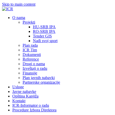
Skip to main content
О nama
Projekti
HU-SRB IPA
RO-SRB IPA
Tender GIS
Nađi svoj sport
Plan rada
ICR Tim
Dokumenti
Reference
Drugi o nama
Izveštaji o radu
Finansije
Plan javnih nabavki
Partnerske organizacije
Usluge
Javne nabavke
Opština Kanjiža
Kontakt
ICR-Informator o radu
Procedure Izbora Direktora