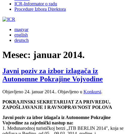
ICR-Informator o radu
Procedure Izbora Direktora
magyar
english
deutsch
Mesec:
januar 2014.
Javni poziv za izbor izlagača iz
Autonomne Pokrajine Vojvodine
Objavljeno
24. januar 2014.
. Objavljeno u
Konkursi
.
POKRAJINSKI SEKRETARIJAT ZA PRIVREDU,
ZAPOŠLJAVANJE I RAVNOPRAVNOST POLOVA
Javni poziv za izbor izlagača iz Autonomne Pokrajine
Vojvodine za zajednički nastup na:
1. Međunarodnoj turističkoj berzi „ITB BERLIN 2014″, koja se
održava u Berlinu, od 05. –09.03. 2014. godine, i