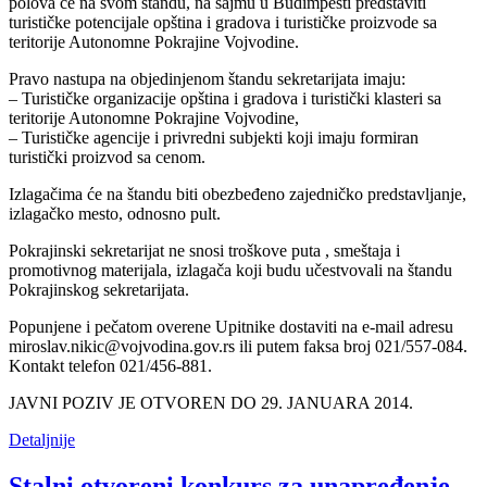
polova će na svom štandu, na sajmu u Budimpešti predstaviti
turističke potencijale opština i gradova i turističke proizvode sa
teritorije Autonomne Pokrajine Vojvodine.
Pravo nastupa na objedinjenom štandu sekretarijata imaju:
– Turističke organizacije opština i gradova i turistički klasteri sa
teritorije Autonomne Pokrajine Vojvodine,
– Turističke agencije i privredni subjekti koji imaju formiran
turistički proizvod sa cenom.
Izlagačima će na štandu biti obezbeđeno zajedničko predstavljanje,
izlagačko mesto, odnosno pult.
Pokrajinski sekretarijat ne snosi troškove puta , smeštaja i
promotivnog materijala, izlagača koji budu učestvovali na štandu
Pokrajinskog sekretarijata.
Popunjene i pečatom overene Upitnike dostaviti na e-mail adresu
miroslav.nikic@vojvodina.gov.rs ili putem faksa broj 021/557-084.
Kontakt telefon 021/456-881.
JAVNI POZIV JE OTVOREN DO 29. JANUARA 2014.
Detaljnije
Stalni otvoreni konkurs za unapređenje