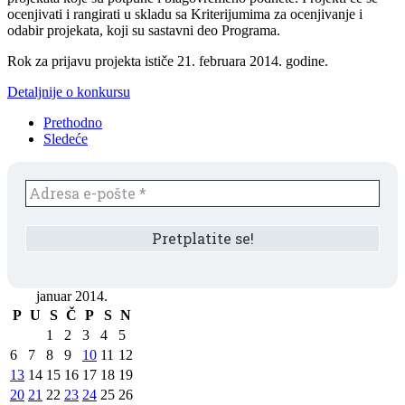
ocenjivati i rangirati u skladu sa Kriterijumima za ocenjivanje i
odabir projekata, koji su sastavni deo Programa.
Rok za prijavu projekta ističe 21. februara 2014. godine.
Detaljnije o konkursu
Prethodno
Sledeće
januar 2014.
P
U
S
Č
P
S
N
1
2
3
4
5
6
7
8
9
10
11
12
13
14
15
16
17
18
19
20
21
22
23
24
25
26