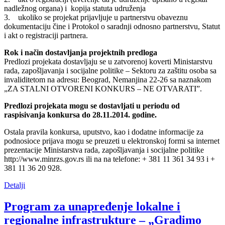
nadležnog organa) i kopija statuta udruženja
3. ukoliko se projekat prijavljuje u partnerstvu obaveznu
dokumentaciju čine i Protokol o saradnji odnosno partnerstvu, Statut
i akt o registraciji partnera.
Rok i način dostavljanja projektnih predloga
Predlozi projekata dostavljaju se u zatvorenoj koverti Ministarstvu
rada, zapošljavanja i socijalne politike – Sektoru za zaštitu osoba sa
invaliditetom na adresu: Beograd, Nemanjina 22-26 sa naznakom
„ZA STALNI OTVORENI KONKURS – NE OTVARATI”.
Predlozi projekata mogu se dostavljati u periodu od
raspisivanja konkursa do 28.11.2014. godine.
Ostala pravila konkursa, uputstvo, kao i dodatne informacije za
podnosioce prijava mogu se preuzeti u elektronskoj formi sa internet
prezentacije Ministarstva rada, zapošljavanja i socijalne politike
http://www.minrzs.gov.rs ili na na telefone: + 381 11 361 34 93 i +
381 11 36 20 928.
Detalji
Program za unapređenje lokalne i
regionalne infrastrukture – „Gradimo