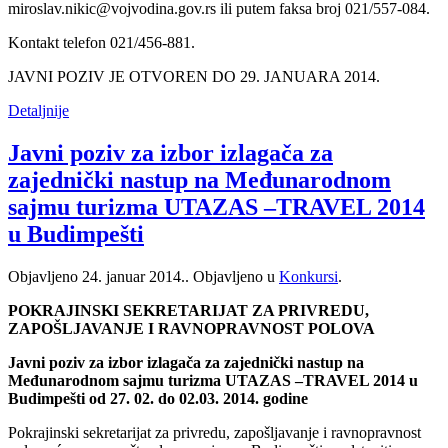
miroslav.nikic@vojvodina.gov.rs ili putem faksa broj 021/557-084.
Kontakt telefon 021/456-881.
JAVNI POZIV JE OTVOREN DO 29. JANUARA 2014.
Detaljnije
Javni poziv za izbor izlagača za
zajednički nastup na Međunarodnom
sajmu turizma UTAZAS –TRAVEL 2014
u Budimpešti
Objavljeno
24. januar 2014.
. Objavljeno u
Konkursi
.
POKRAJINSKI SEKRETARIJAT ZA PRIVREDU,
ZAPOŠLJAVANJE I RAVNOPRAVNOST POLOVA
Javni poziv za izbor izlagača za zajednički nastup na
Međunarodnom sajmu turizma UTAZAS –TRAVEL 2014 u
Budimpešti od 27. 02. do 02.03. 2014. godine
Pokrajinski sekretarijat za privredu, zapošljavanje i ravnopravnost