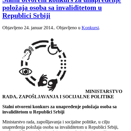
položaja osoba sa invaliditetom u
Republici Srbiji
Objavljeno
24. januar 2014.
. Objavljeno u
Konkursi
.
MINISTARSTVO
RADA, ZAPOŠLJAVANJA I SOCIJALNE POLITIKE
Stalni otvoreni konkurs za unapređenje položaja osoba sa
invaliditetom u Republici Srbiji
Ministarstvo rada, zapošljavanja i socijalne politike, u cilju
unapređenja položaja osoba sa invaliditetom u Republici Srbiji,