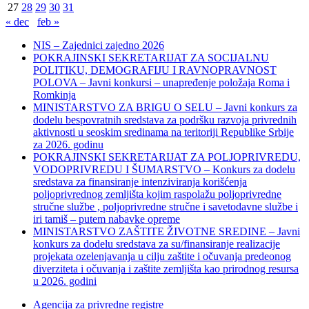
27
28
29
30
31
« dec
feb »
NIS – Zajednici zajedno 2026
POKRAJINSKI SEKRETARIJAT ZA SOCIJALNU
POLITIKU, DEMOGRAFIJU I RAVNOPRAVNOST
POLOVA – Javni konkursi – unapređenje položaja Roma i
Romkinja
MINISTARSTVO ZA BRIGU O SELU – Javni konkurs za
dodelu bespovratnih sredstava za podršku razvoja privrednih
aktivnosti u seoskim sredinama na teritoriji Republike Srbije
za 2026. godinu
POKRAJINSKI SEKRETARIJAT ZA POLJOPRIVREDU,
VODOPRIVREDU I ŠUMARSTVO – Konkurs za dodelu
sredstava za finansiranje intenziviranja korišćenja
poljoprivrednog zemljišta kojim raspolažu poljoprivredne
stručne službe , poljoprivredne stručne i savetodavne službe i
iri tamiš ‒ putem nabavke opreme
MINISTARSTVO ZAŠTITE ŽIVOTNE SREDINE – Javni
konkurs za dodelu sredstava za su/finansiranje realizacije
projekata ozelenjavanja u cilju zaštite i očuvanja predeonog
diverziteta i očuvanja i zaštite zemljišta kao prirodnog resursa
u 2026. godini
Agencija za privredne registre