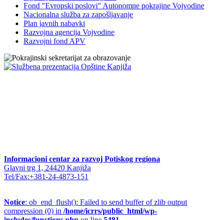
Fond "Evropski poslovi" Autonomne pokrajine Vojvodine
Nacionalna služba za zapošljavanje
Plan javnih nabavki
Razvojna agencija Vojvodine
Razvojni fond APV
Informacioni centar za razvoj Potiskog regiona
Glavni trg 1, 24420 Kanjiža
Tel/Fax:+381-24-4873-151
Notice
: ob_end_flush(): Failed to send buffer of zlib output
compression (0) in
/home/icrrs/public_html/wp-
includes/functions.php
on line
5481