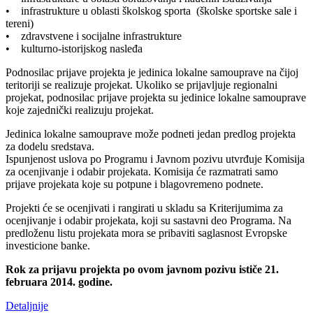
• infrastrukture u oblasti školskog sporta (školske sportske sale i
tereni)
• zdravstvene i socijalne infrastrukture
• kulturno-istorijskog nasleđa
Podnosilac prijave projekta je jedinica lokalne samouprave na čijoj
teritoriji se realizuje projekat. Ukoliko se prijavljuje regionalni
projekat, podnosilac prijave projekta su jedinice lokalne samouprave
koje zajednički realizuju projekat.
Jedinica lokalne samouprave može podneti jedan predlog projekta
za dodelu sredstava.
Ispunjenost uslova po Programu i Javnom pozivu utvrđuje Komisija
za ocenjivanje i odabir projekata. Komisija će razmatrati samo
prijave projekata koje su potpune i blagovremeno podnete.
Projekti će se ocenjivati i rangirati u skladu sa Kriterijumima za
ocenjivanje i odabir projekata, koji su sastavni deo Programa. Na
predloženu listu projekata mora se pribaviti saglasnost Evropske
investicione banke.
Rok za prijavu projekta po ovom javnom pozivu ističe 21.
februara 2014. godine.
Detaljnije