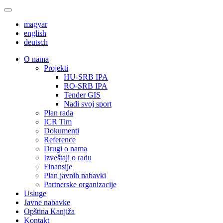
magyar
english
deutsch
О nama
Projekti
HU-SRB IPA
RO-SRB IPA
Tender GIS
Nađi svoj sport
Plan rada
ICR Tim
Dokumenti
Reference
Drugi o nama
Izveštaji o radu
Finansije
Plan javnih nabavki
Partnerske organizacije
Usluge
Javne nabavke
Opština Kanjiža
Kontakt