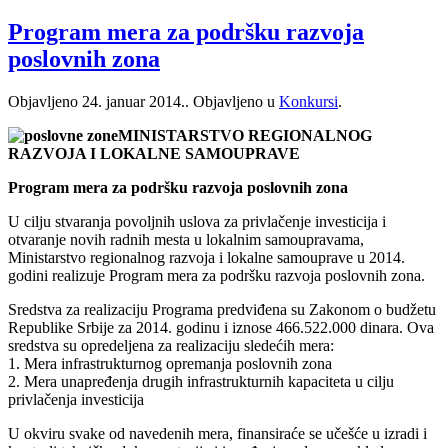
Program mera za podršku razvoja
poslovnih zona
Objavljeno
24. januar 2014.
. Objavljeno u
Konkursi
.
MINISTARSTVO REGIONALNOG
RAZVOJA I LOKALNE SAMOUPRAVE
Program mera za podršku razvoja poslovnih zona
U cilju stvaranja povoljnih uslova za privlačenje investicija i
otvaranje novih radnih mesta u lokalnim samoupravama,
Ministarstvo regionalnog razvoja i lokalne samouprave u 2014.
godini realizuje Program mera za podršku razvoja poslovnih zona.
Sredstva za realizaciju Programa predviđena su Zakonom o budžetu
Republike Srbije za 2014. godinu i iznose 466.522.000 dinara. Ova
sredstva su opredeljena za realizaciju sledećih mera:
1. Mera infrastrukturnog opremanja poslovnih zona
2. Mera unapređenja drugih infrastrukturnih kapaciteta u cilju
privlačenja investicija
U okviru svake od navedenih mera, finansiraće se učešće u izradi i