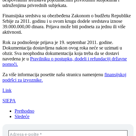
udruženjima privrednih subjekata.
Finansijska sredstva su obezbeđena Zakonom o budžetu Republike
Srbije za 2011. godinu i u ovom krugu dodele sredstava iznose
39.000.000,00 dinara. Prijava može biti podneta za jednu ili više
aktivnosti.
Rok za podnošenje prijava je 19. septembar 2011. godine.
Dokumentacija dostavljena nakon ovog roka neće se uzimati u
obzir. Sva neophodna dokumentacija koja treba da se dostavi
navedena je u
Pravilniku o postupku, dodeli i refundaciji državne
pomoći.
Za više informacija posetite našu stranicu namenjenu
finansijskoj
podršci za izvoznike.
Link
SIEPA
Prethodno
Sledeće