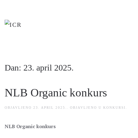
Skip
to
main
content
Dan:
23. april 2025.
NLB Organic konkurs
OBJAVLJENO
23. APRIL 2025.
. OBJAVLJENO U
KONKURSI
.
NLB Organic konkurs