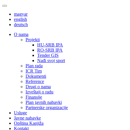
magyar
english
deutsch
О nama
Projekti
HU-SRB IPA
RO-SRB IPA
Tender GIS
Nađi svoj sport
Plan rada
ICR Tim
Dokumenti
Reference
Drugi o nama
Izveštaji o radu
Finansije
Plan javnih nabavki
Partnerske organizacije
Usluge
Javne nabavke
Opština Kanjiža
Kontakt