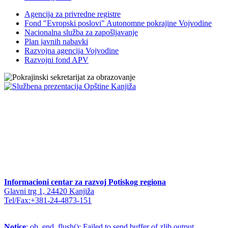
Agencija za privredne registre
Fond "Evropski poslovi" Autonomne pokrajine Vojvodine
Nacionalna služba za zapošljavanje
Plan javnih nabavki
Razvojna agencija Vojvodine
Razvojni fond APV
Informacioni centar za razvoj Potiskog regiona
Glavni trg 1, 24420 Kanjiža
Tel/Fax:+381-24-4873-151
Notice
: ob_end_flush(): Failed to send buffer of zlib output