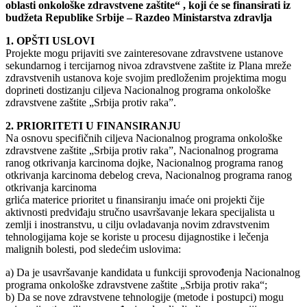
oblasti onkološke zdravstvene zaštite“ , koji će se finansirati iz
budžeta Republike Srbije – Razdeo Ministarstva zdravlja
1. OPŠTI USLOVI
Projekte mogu prijaviti sve zainteresovane zdravstvene ustanove
sekundarnog i tercijarnog nivoa zdravstvene zaštite iz Plana mreže
zdravstvenih ustanova koje svojim predloženim projektima mogu
doprineti dostizanju ciljeva Nacionalnog programa onkološke
zdravstvene zaštite „Srbija protiv raka”.
2. PRIORITETI U FINANSIRANJU
Na osnovu specifičnih ciljeva Nacionalnog programa onkološke
zdravstvene zaštite „Srbija protiv raka”, Nacionalnog programa
ranog otkrivanja karcinoma dojke, Nacionalnog programa ranog
otkrivanja karcinoma debelog creva, Nacionalnog programa ranog
otkrivanja karcinoma
grlića materice prioritet u finansiranju imaće oni projekti čije
aktivnosti predviđaju stručno usavršavanje lekara specijalista u
zemlji i inostranstvu, u cilju ovladavanja novim zdravstvenim
tehnologijama koje se koriste u procesu dijagnostike i lečenja
malignih bolesti, pod sledećim uslovima:
a) Da je usavršavanje kandidata u funkciji sprovođenja Nacionalnog
programa onkološke zdravstvene zaštite „Srbija protiv raka“;
b) Da se nove zdravstvene tehnologije (metode i postupci) mogu