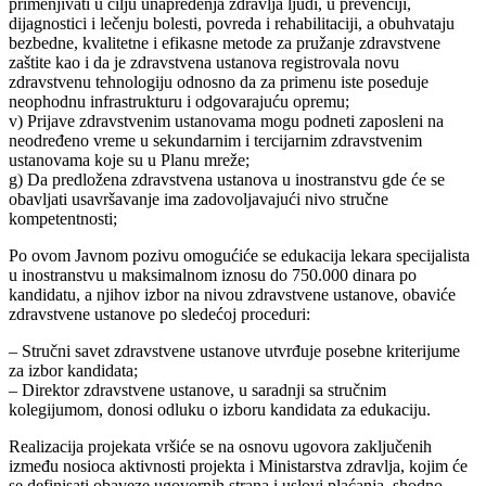
primenjivati u cilju unapređenja zdravlja ljudi, u prevenciji,
dijagnostici i lečenju bolesti, povreda i rehabilitaciji, a obuhvataju
bezbedne, kvalitetne i efikasne metode za pružanje zdravstvene
zaštite kao i da je zdravstvena ustanova registrovala novu
zdravstvenu tehnologiju odnosno da za primenu iste poseduje
neophodnu infrastrukturu i odgovarajuću opremu;
v) Prijave zdravstvenim ustanovama mogu podneti zaposleni na
neodređeno vreme u sekundarnim i tercijarnim zdravstvenim
ustanovama koje su u Planu mreže;
g) Da predložena zdravstvena ustanova u inostranstvu gde će se
obavljati usavršavanje ima zadovoljavajući nivo stručne
kompetentnosti;
Po ovom Javnom pozivu omogućiće se edukacija lekara specijalista
u inostranstvu u maksimalnom iznosu do 750.000 dinara po
kandidatu, a njihov izbor na nivou zdravstvene ustanove, obaviće
zdravstvene ustanove po sledećoj proceduri:
– Stručni savet zdravstvene ustanove utvrđuje posebne kriterijume
za izbor kandidata;
– Direktor zdravstvene ustanove, u saradnji sa stručnim
kolegijumom, donosi odluku o izboru kandidata za edukaciju.
Realizacija projekata vršiće se na osnovu ugovora zaključenih
između nosioca aktivnosti projekta i Ministarstva zdravlja, kojim će
se definisati obaveze ugovornih strana i uslovi plaćanja, shodno