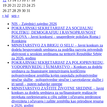
12
13
14
15
16
17
18
19
20
21
22
23
24
25
26
27
28
29
30
31
« jul
sep »
NIS – Zajednici zajedno 2026
POKRAJINSKI SEKRETARIJAT ZA SOCIJALNU
POLITIKU, DEMOGRAFIJU I RAVNOPRAVNOST
POLOVA – Javni konkursi – unapređenje položaja Roma i
Romkinja
MINISTARSTVO ZA BRIGU O SELU – Javni konkurs za
dodelu bespovratnih sredstava za podršku razvoja privrednih
aktivnosti u seoskim sredinama na teritoriji Republike Srbije
za 2026. godinu
POKRAJINSKI SEKRETARIJAT ZA POLJOPRIVREDU,
VODOPRIVREDU I ŠUMARSTVO – Konkurs za dodelu
sredstava za finansiranje intenziviranja korišćenja
poljoprivrednog zemljišta kojim raspolažu poljoprivredne
stručne službe , poljoprivredne stručne i savetodavne službe i
iri tamiš ‒ putem nabavke opreme
MINISTARSTVO ZAŠTITE ŽIVOTNE SREDINE – Javni
konkurs za dodelu sredstava za su/finansiranje realizacije
projekata ozelenjavanja u cilju zaštite i očuvanja predeonog
diverziteta i očuvanja i zaštite zemljišta kao prirodnog resursa
u 2026. godini