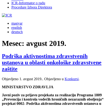
ICR-Informator o radu
Procedure Izbora Direktora
magyar
english
deutsch
Mesec:
avgust 2019.
Podrška aktivnostima zdravstvenih
ustanova u oblasti onkološke zdravstvene
zaštite
Objavljeno
1. avgust 2019.
. Objavljeno u
Konkursi
.
MINISTARSTVO ZDRAVLJA
Javni poziv za prijavu projekata za realizaciju Programa 1809
„Prevencija i kontrola vodećih hroničnih nezaraznih oboljenja“
projekat 0002- Podrška aktivnostima zdravstvenih ustanova u