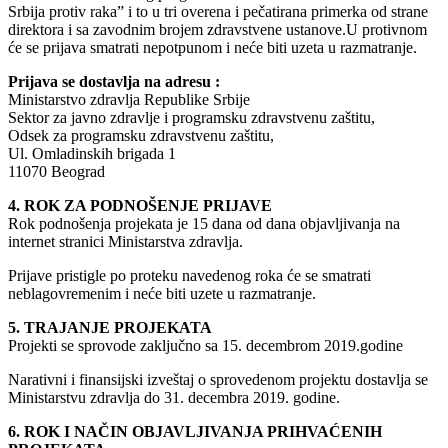
Srbija protiv raka” i to u tri overena i pečatirana primerka od strane
direktora i sa zavodnim brojem zdravstvene ustanove.U protivnom
će se prijava smatrati nepotpunom i neće biti uzeta u razmatranje.
Prijava se dostavlja na adresu :
Ministarstvo zdravlja Republike Srbije
Sektor za javno zdravlje i programsku zdravstvenu zaštitu,
Odsek za programsku zdravstvenu zaštitu,
Ul. Omladinskih brigada 1
11070 Beograd
4. ROK ZA PODNOŠENJE PRIJAVE
Rok podnošenja projekata je 15 dana od dana objavljivanja na
internet stranici Ministarstva zdravlja.
Prijave pristigle po proteku navedenog roka će se smatrati
neblagovremenim i neće biti uzete u razmatranje.
5. TRAJANJE PROJEKATA
Projekti se sprovode zaključno sa 15. decembrom 2019.godine
Narativni i finansijski izveštaj o sprovedenom projektu dostavlja se
Ministarstvu zdravlja do 31. decembra 2019. godine.
6. ROK I NAČIN OBJAVLJIVANJA PRIHVAĆENIH