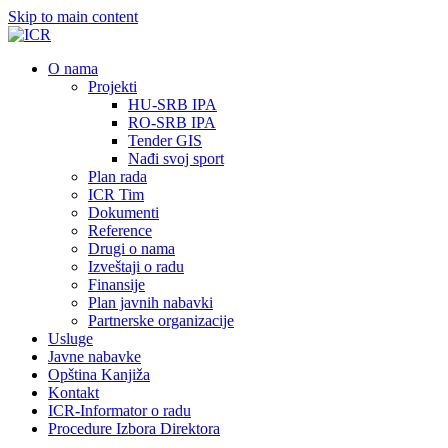
Skip to main content
О nama
Projekti
HU-SRB IPA
RO-SRB IPA
Tender GIS
Nađi svoj sport
Plan rada
ICR Tim
Dokumenti
Reference
Drugi o nama
Izveštaji o radu
Finansije
Plan javnih nabavki
Partnerske organizacije
Usluge
Javne nabavke
Opština Kanjiža
Kontakt
ICR-Informator o radu
Procedure Izbora Direktora