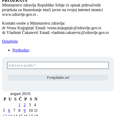
PROJEKATA
Ministarstvo zdravlja Republike Srbije će spisak prihvaćenih
projekata za finansiranje istaći javno na svojoj internet stranici
www.zdravlje.gov.rs .
Kontakt osobe u Ministarstvu zdravlja:
dr Vesna Knjeginjić Email: vesna.knjeginjic@zdravlje.gov.rs
dr Vladimir Čakarević Email: vladimir.cakarevic@zdravlje.gov.rs
Detaljnije
Prethodno
avgust 2019.
P
U
S
Č
P
S
N
1
2
3
4
5
6
7
8
9
10
11