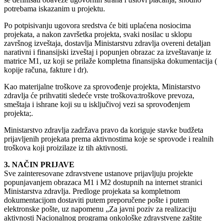
potrebama iskazanim u projektu.
Po potpisivanju ugovora sredstva će biti uplaćena nosiocima
projekata, a nakon završetka projekta, svaki nosilac u sklopu
završnog izveštaja, dostavlja Ministarstvu zdravlja overeni detaljan
narativni i finansijski izveštaj i popunjen obrazac za izveštavanje iz
matrice M1, uz koji se prilaže kompletna finansijska dokumentacija (
kopije računa, fakture i dr).
Kao materijalne troškove za sprovođenje projekta, Ministarstvo
zdravlja će prihvatiti sledeće vrste troškova:troškove prevoza,
smeštaja i ishrane koji su u isključivoj vezi sa sprovođenjem
projekta;.
Ministarstvo zdravlja zadržava pravo da koriguje stavke budžeta
prijavljenih projekata prema aktivnostima koje se sprovode i realnih
troškova koji proizilaze iz tih aktivnosti.
3. NAČIN PRIJAVE
Sve zainteresovane zdravstvene ustanove prijavljuju projekte
popunjavanjem obrazaca M1 i M2 dostupnih na internet stranici
Ministarstva zdravlja. Predloge projekata sa kompletnom
dokumentacijom dostaviti putem preporučene pošte i putem
elektronske pošte, uz napomenu „Za javni poziv za realizaciju
aktivnosti Nacionalnog programa onkološke zdravstvene zaštite